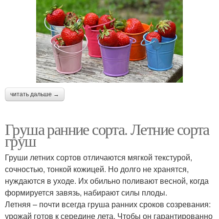
Яблоня для
Зимние сорта
подмосковья
Яблони для
Сорта для урала
подмосковья
читать дальше →
Груша ранние сорта. Летние сорта
груш
Вишни для
Зимостойкие сорта
подмосковья
Груши летних сортов отличаются мягкой текстурой,
сочностью, тонкой кожицей. Но долго не хранятся,
нуждаются в уходе. Их обильно поливают весной, когда
формируется завязь, набирают силы плоды.
Карликовые сорта
Популярные сорта
Летняя – почти всегда груша ранних сроков созревания:
урожай готов к середине лета. Чтобы он гарантированно