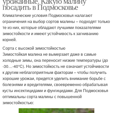
урожайные. Какую малину
посадить в Подмосковье
Климатические условия Подмосковья налагают
ограничения на выбор сортов малины – подходят только
Сорта для регионов
Ранние сорта
те из них, которые обладают лучшими показателями
зимостойкости и имеют устойчивость к загниванию
корней.
Сорта с высокой зимостойкостью
Летние сорта
Осенние сорта
Зимостойкая малина не вымерзает даже в самые
холодные зимы, она переносит низкие температуры (до
-30…-40°C). Но зимостойкость не означает устойчивости
к другим неблагоприятным факторам – чтобы получить
Сорта для
Сорта для средней
хорошие урожаи, придется уделить внимание борьбе с
ленинградской области
полосы
болезнями и вредителями, своевременно обрабатывая
кусты инсектицидами и фунгицидами. Для Подмосковья
оптимальны сорта малины с повышенной
зимостойкостью:
Ранний сорт
Редкий сорт