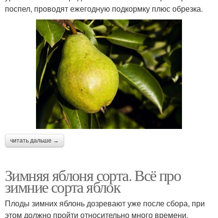
поспел, проводят ежегодную подкормку плюс обрезка.
Среднеспелые сорта
Самоплодные сорта
Рододендроны в
Грунт в подмосковье
подмосковье
Рододендроны для
Виды для подмосковья
подмосковья
читать дальше →
Зимняя яблоня сорта. Всё про
зимние сорта яблок
Поздние сорта
Средние сорта
Плоды зимних яблонь дозревают уже после сбора, при
этом должно пройти относительно много времени.