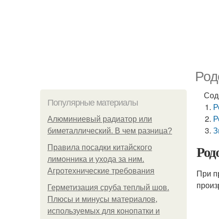
Род
Сод
Популярные материалы
Р
Р
Алюминиевый радиатор или
З
биметаллический. В чем разница?
Род
Правила посадки китайского
лимонника и ухода за ним.
Агротехнические требования
При п
произ
Герметизация сруба теплый шов.
Плюсы и минусы материалов,
используемых для конопатки и