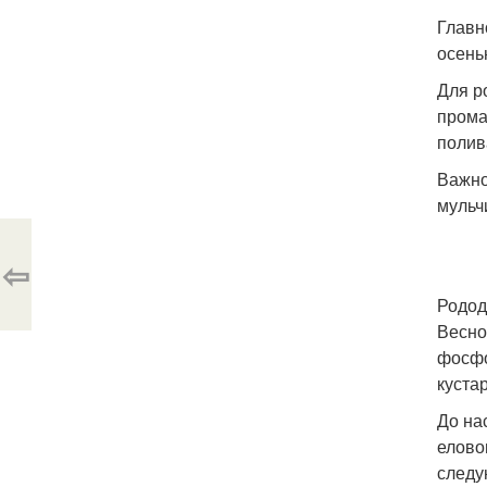
Главн
осень
Для р
прома
полив
Важно
мульч
⇦
Родод
Весно
фосфо
куста
До на
елово
следу