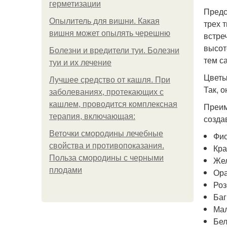
герметизации
Предс
Опылитель для вишни. Какая
трех 
вишня может опылять черешню
встре
высот
Болезни и вредители туи. Болезни
тем с
туи и их лечение
Цветы
Лучшее средство от кашля. При
Так, 
заболеваниях, протекающих с
кашлем, проводится комплексная
Преим
терапия, включающая:
созда
Веточки смородины лечебные
Фио
свойства и противопоказания.
Кра
Польза смородины с черными
Же
плодами
Ор
Роз
Баг
Ма
Бел