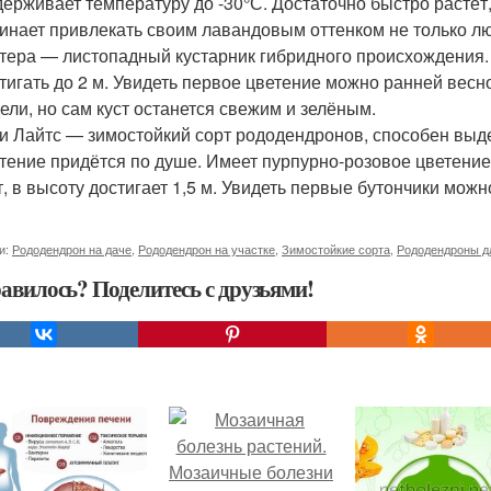
ерживает температуру до -30°С. Достаточно быстро растёт,
инает привлекать своим лавандовым оттенком не только лю
тера — листопадный кустарник гибридного происхождения
тигать до 2 м. Увидеть первое цветение можно ранней весн
ели, но сам куст останется свежим и зелёным.
и Лайтс — зимостойкий сорт рододендронов, способен выде
тение придётся по душе. Имеет пурпурно-розовое цветени
т, в высоту достигает 1,5 м. Увидеть первые бутончики можн
и:
Рододендрон на даче
,
Рододендрон на участке
,
Зимостойкие сорта
,
Рододендроны д
авилось? Поделитесь с друзьями!