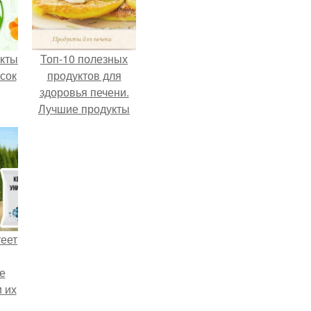
кты
Топ-10 полезных
сок
продуктов для
здоровья печени.
Лучшие продукты
для оздоровления
печени — топ 10
самых полезных!
теет
е
и их