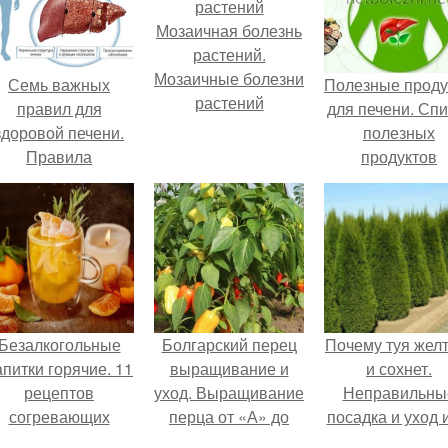
Мозаичная болезнь
растений.
Мозаичные болезни
Семь важных
Полезные проду
растений
правил для
для печени. Спи
здоровой печени.
полезных
Правила
продуктов
сохранения
здоровья печени
Безалкогольные
Болгарский перец
Почему туя жел
апитки горячие. 11
выращивание и
и сохнет.
рецептов
уход. Выращивание
Неправильны
согревающих
перца от «А» до
посадка и уход 
безалкогольных
«Я»
исправление