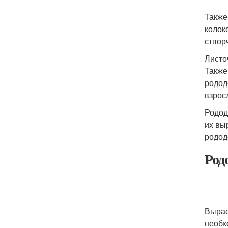
Также
колок
створ
Листо
Также
родод
взрос
Родод
их вы
родод
Род
Вырас
необх