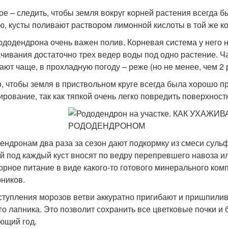
ое – следить, чтобы земля вокруг корней растения всегда б
ю, кусты поливают раствором лимонной кислоты в той же ко
ододендрона очень важен полив. Корневая система у него не
чивания достаточно трех ведер воды под одно растение. Ча
ают чаще, в прохладную погоду – реже (но не менее, чем 2 
, чтобы земля в приствольном круге всегда была хорошо п
ирование, так как тяпкой очень легко повредить поверхнос
ендронам два раза за сезон дают подкормку из смеси суль
й под каждый куст вносят по ведру перепревшего навоза и
рное питание в виде какого-то готового минерального ком
рников.
ступления морозов ветви аккуратно пригибают и пришпилив
го лапника. Это позволит сохранить все цветковые почки и
ющий год.