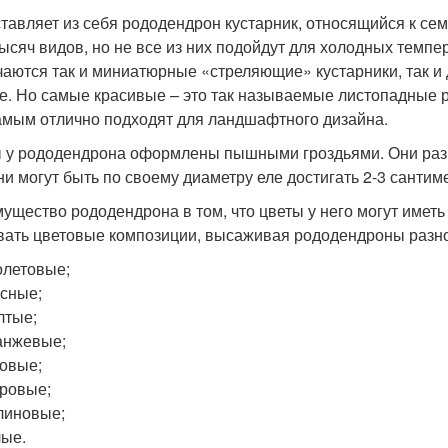
тавляет из себя рододендрон кустарник, относящийся к сем
тысяч видов, но не все из них подойдут для холодных темп
чаются так и миниатюрные «стреляющие» кустарники, так и
е. Но самые красивые – это так называемые листопадные 
амым отлично подходят для ландшафтного дизайна.
 у рододендрона оформлены пышными гроздьями. Они разны
они могут быть по своему диаметру еле достигать 2-3 сантим
ущество рододендрона в том, что цветы у него могут иметь
вать цветовые композиции, высаживая рододендроны разной
летовые;
сные;
лтые;
анжевые;
овые;
ровые;
линовые;
ые.