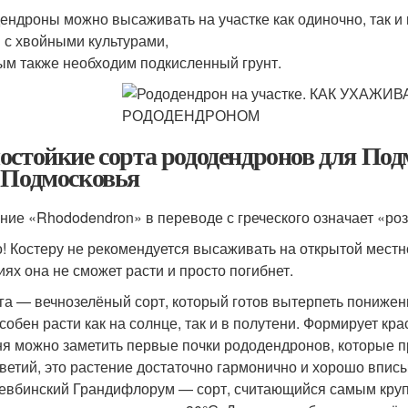
ендроны можно высаживать на участке как одиночно, так и
 с хвойными культурами,
ым также необходим подкисленный грунт.
остойкие сорта рододендронов для Под
 Подмосковья
ние «Rhododendron» в переводе с греческого означает «ро
! Костеру не рекомендуется высаживать на открытой местн
иях она не сможет расти и просто погибнет.
га — вечнозелёный сорт, который готов вытерпеть понижен
собен расти как на солнце, так и в полутени. Формирует к
я можно заметить первые почки рододендронов, которые п
ветий, это растение достаточно гармонично и хорошо вписы
евбинский Грандифлорум — сорт, считающийся самым крупн