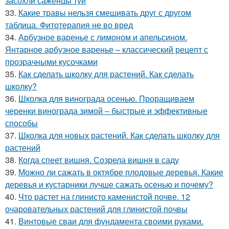
засохли саженцы туи
33.
Какие травы нельзя смешивать друг с другом
таблица. Фитотерапия не во вред
34.
Арбузное варенье с лимоном и апельсином.
Янтарное арбузное варенье – классический рецепт с
прозрачными кусочками
35.
Как сделать школку для растений. Как сделать
школку?
36.
Школка для винограда осенью. Проращиваем
черенки винограда зимой – быстрые и эффективные
способы
37.
Школка для новых растений. Как сделать школку для
растений
38.
Когда спеет вишня. Созрела вишня в саду
39.
Можно ли сажать в октябре плодовые деревья. Какие
деревья и кустарники лучше сажать осенью и почему?
40.
Что растет на глинисто каменистой почве. 12
очаровательных растений для глинистой почвы
41.
Винтовые сваи для фундамента своими руками.