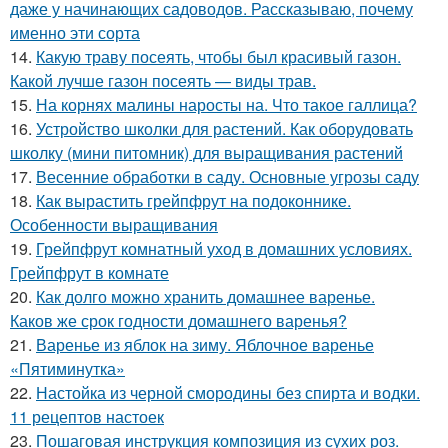
даже у начинающих садоводов. Рассказываю, почему
именно эти сорта
14.
Какую траву посеять, чтобы был красивый газон.
Какой лучше газон посеять — виды трав.
15.
На корнях малины наросты на. Что такое галлица?
16.
Устройство школки для растений. Как оборудовать
школку (мини питомник) для выращивания растений
17.
Весенние обработки в саду. Основные угрозы саду
18.
Как вырастить грейпфрут на подоконнике.
Особенности выращивания
19.
Грейпфрут комнатный уход в домашних условиях.
Грейпфрут в комнате
20.
Как долго можно хранить домашнее варенье.
Каков же срок годности домашнего варенья?
21.
Варенье из яблок на зиму. Яблочное варенье
«Пятиминутка»
22.
Настойка из черной смородины без спирта и водки.
11 рецептов настоек
23.
Пошаговая инструкция композиция из сухих роз.