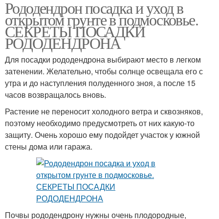
Рододендрон посадка и уход в
Рододендрон на участке
Сорта для подмосковья
открытом грунте в подмосковье.
СЕКРЕТЫ ПОСАДКИ
РОДОДЕНДРОНА
Для посадки рододендрона выбирают место в легком
Уход за рододендроном
Рододендрон на зиму
затенении. Желательно, чтобы солнце освещала его с
утра и до наступления полуденного зноя, а после 15
часов возвращалось вновь.
Растение не переносит холодного ветра и сквозняков,
поэтому необходимо предусмотреть от них какую-то
защиту. Очень хорошо ему подойдет участок у южной
стены дома или гаража.
Почвы рододендрону нужны очень плодородные,