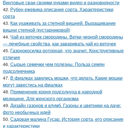
Винтовые сваи своими руками видео и разновидности
42.
Рубен ежевика описание сорта. Характеристики
сорта
43.
Как ухаживать за степной вишней. Выращивание
вишни степной (кустарниковой)
44.
Чай из веточек смородины. Ветки черной смородины
— лечебные свойства, как заваривать чай из веточек
45.
Газонокосилка роторная, что значит. Конструктивные
отличия
46.
Сырые семечки чем полезны. Польза семян
подсолнечника
47.
В фиалках завелись мошки, что делать. Какие мошки
могут завестись на фиалках
48.
Применение корня подсолнуха в народной
медицине. Для женского организма
49.
Дизайн газонов и клумб. Газоны и цветники на даче:
фото необычных идей
50.
Садовая малина Гусар. История сорта, его описание
и характеристики