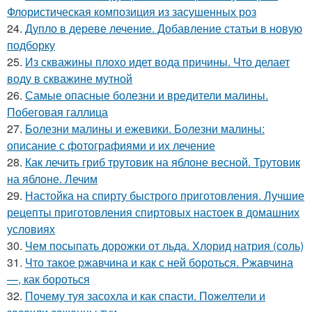
Флористическая композиция из засушенных роз
24.
Дупло в дереве лечение. Добавление статьи в новую
подборку
25.
Из скважины плохо идет вода причины. Что делает
воду в скважине мутной
26.
Самые опасные болезни и вредители малины.
Побеговая галлица
27.
Болезни малины и ежевики. Болезни малины:
описание с фотографиями и их лечение
28.
Как лечить гриб трутовик на яблоне весной. Трутовик
на яблоне. Лечим
29.
Настойка на спирту быстрого приготовления. Лучшие
рецепты приготовления спиртовых настоек в домашних
условиях
30.
Чем посыпать дорожки от льда. Хлорид натрия (соль)
31.
Что такое ржавчина и как с ней бороться. Ржавчина
—, как бороться
32.
Почему туя засохла и как спасти. Пожелтели и