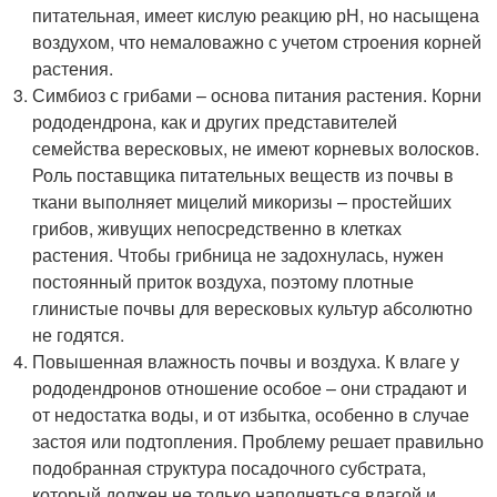
питательная, имеет кислую реакцию рН, но насыщена
воздухом, что немаловажно с учетом строения корней
растения.
Симбиоз с грибами – основа питания растения. Корни
рододендрона, как и других представителей
семейства вересковых, не имеют корневых волосков.
Роль поставщика питательных веществ из почвы в
ткани выполняет мицелий микоризы – простейших
грибов, живущих непосредственно в клетках
растения. Чтобы грибница не задохнулась, нужен
постоянный приток воздуха, поэтому плотные
глинистые почвы для вересковых культур абсолютно
не годятся.
Повышенная влажность почвы и воздуха. К влаге у
рододендронов отношение особое – они страдают и
от недостатка воды, и от избытка, особенно в случае
застоя или подтопления. Проблему решает правильно
подобранная структура посадочного субстрата,
который должен не только наполняться влагой и