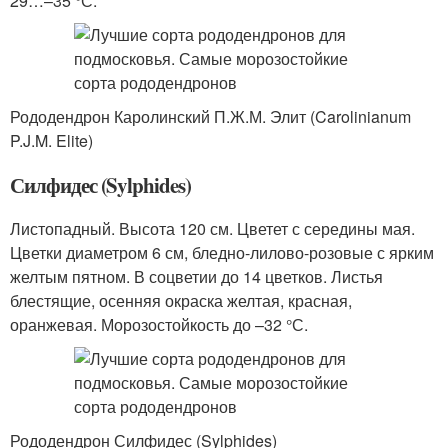
29…–35 °С.
Рододендрон Каролинский П.Ж.М. Элит (Carolinianum
P.J.M. Elite)
Силфидес (Sylphides)
Листопадный. Высота 120 см. Цветет с середины мая.
Цветки диаметром 6 см, бледно-лилово-розовые с ярким
желтым пятном. В соцветии до 14 цветков. Листья
блестящие, осенняя окраска желтая, красная,
оранжевая. Морозостойкость до –32 °С.
Рододендрон Силфидес (Sylphides)