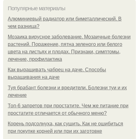
Популярные материалы
Алюминиевый радиатор или биметаллический. В
чем разница?
Мозаика вирусное заболевание. Мозаичные болезни
растений. Поражение, пятна зеленого или белого
цвета на листьях и плодах. Признаки, симптомы,
лечение, профилактика
Как выращивать чабрец на даче. Способы
выращивания на даче
Туя брабант болезни и вредители. Болезни туи и их
лечение
Топ-6 запретов при простатите. Чем же питание при
простатите отличается от обычного меню?
Корень подсолнуха, как сушить. Как не ошибиться
при покупке корней или при их заготовке