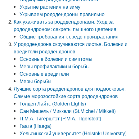
Укрытие растения на зиму
Укрываем рододендроны правильно
Как ухаживать за рододендронами. Уход за
рододендроном: секреты пышного цветения
Общие требования к среде произрастания
У рододендрона скручиваются листья. Болезни и
вредители рододендронов
Основные болезни и симптомы
Меры профилактики и борьбы
Основные вредители
Меры борьбы
Лучшие сорта рододендронов для подмосковья.
Самые морозостойкие сорта рододендронов
Голден Лайтс (Golden Lights)
Сан Мишель / Миккели (St.Michel / Mikkeli)
П.М.А. Тигерштэт (P.M.A. Tigerstedt)
Гаага (Haaga)
Хельсинкский университет (Helsinki University)