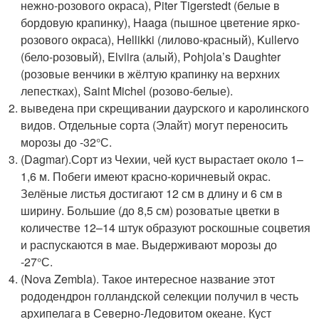
нежно-розового окраса), Piter Tigerstedt (белые в
бордовую крапинку), Haaga (пышное цветение ярко-
розового окраса), Hellikki (лилово-красный), Kullervo
(бело-розовый), Elviira (алый), Pohjola’s Daughter
(розовые венчики в жёлтую крапинку на верхних
лепестках), Saint Michel (розово-белые).
выведена при скрещивании даурского и каролинского
видов. Отдельные сорта (Элайт) могут переносить
морозы до -32°С.
(Dagmar).Сорт из Чехии, чей куст вырастает около 1–
1,6 м. Побеги имеют красно-коричневый окрас.
Зелёные листья достигают 12 см в длину и 6 см в
ширину. Большие (до 8,5 см) розоватые цветки в
количестве 12–14 штук образуют роскошные соцветия
и распускаются в мае. Выдерживают морозы до
-27°С.
(Nova Zembla). Такое интересное название этот
рододендрон голландской селекции получил в честь
архипелага в Северно-Ледовитом океане. Куст