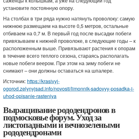
саженцы к колышкам, а уже на следующий год
установите постоянную опору.
На столбах в три ряда нужно натянуть проволоку: самую
нижнюю размещаем на высоте 0,5 метров, остальные
отбиваем на 0,7 м. В первый год после высадки побеги
привязываем к нижней проволоке, в следующие годы – к
расположенным выше. Привязывают растения к опорам
в течение всего теплого сезона, стараясь располагать
новые побеги веером. При этом на зиму побеги не
снимают – они должны оставаться на шпалере.
Источник:
https://krasivyj-
ogorod.zelynyjsad.info/novosti/limonnik-sadovyy-posadka-i-
uhod-opisanie-rasteniya
Выращивание рододендронов в
подмосковье форум. Уход за
листопадными и вечнозелеными
рододендронами