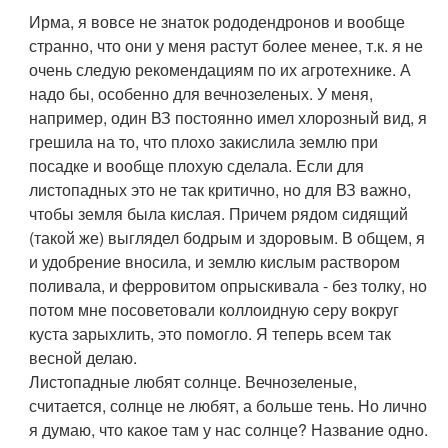
Ирма, я вовсе не знаток рододендронов и вообще
странно, что они у меня растут более менее, т.к. я не
очень следую рекомендациям по их агротехнике. А
надо бы, особенно для вечнозеленых. У меня,
например, один ВЗ постоянно имел хлорозный вид, я
грешила на то, что плохо закислила землю при
посадке и вообще плохую сделала. Если для
листопадных это не так критично, но для ВЗ важно,
чтобы земля была кислая. Причем рядом сидящий
(такой же) выглядел бодрым и здоровым. В общем, я
и удобрение вносила, и землю кислым раствором
поливала, и ферровитом опрыскивала - без толку, но
потом мне посоветовали коллоидную серу вокруг
куста зарыхлить, это помогло. Я теперь всем так
весной делаю.
Листопадные любят солнце. Вечнозеленые,
считается, солнце не любят, а больше тень. Но лично
я думаю, что какое там у нас солнце? Название одно.