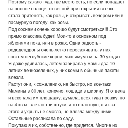
Поэтому сажаю туда, где место есть, но если попадает
на полное солнце, то весной при открытии все же
стала притенять, как розы, и открывать вечером или в
пасмурную погоду, как розы.
Под соснами очень хорошо будут смотреться!!! Это
прямо классика будет! Мои-то в основном под
яблонями пока, или в розах. Одна радость -
рододендроны очень легко пересаживать, у них
совсем неглубокие корни, максимум см на 30 уходят.
Я даже удивилась, летом забирала у мамы два 10-
летних вечнозеленых, у них комы в обычные пакеты
влезли.
Растут они, к сожалению, не быстро, но все-таки!
Мамины в 30 лет, конечно, лошади в ширину. Я отвела
и вскопала им площадку, думала, всех туда посажу, но
на 4 кв.м. влезло три штуки, и то вплотную, я из-за
этого и укрыть не смогла, не влезла между ними.
Остальные распихала по саду.
Покупаю я их, собственно, где придется. Многие из