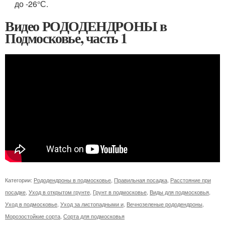
до -26°С.
Видео РОДОДЕНДРОНЫ в
Подмосковье, часть 1
Категории:
Рододендроны в подмосковье
,
Правильная посадка
,
Расстояние при
посадке
,
Уход в открытом грунте
,
Грунт в подмосковье
,
Виды для подмосковья
,
Уход в подмосковье
,
Уход за листопадными и
,
Вечнозеленые рододендроны
,
Морозостойкие сорта
,
Сорта для подмосковья