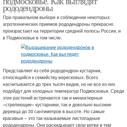
подмосковье. Как выглядят
рододендроны
При правильном выборе и соблюдении некоторых
Рододендрон для
агротехнических приемов рододендроны прекрасно
Зимовка в подмосковье
подмосковья
произрастают на территории средней полосы России, и
в Подмосковье в том числе.
Листопадные
Рододендрон на зиму
рододендроны
Представляет из себя рододендрон кустарник,
относящийся к семейству вересковых. Всего
насчитывается до трех тысяч видов, но не все из них
подойдут для холодных температур Подмосковья. Среди
этих растений встречаются так и миниатюрные
«стреляющие» кустарники, так и довольно высокие
деревца до 30 сантиметров в высоте. Но самые
красивые – это так называемые листопадные
рододендроны. Они раскидывают свои ветви и тем