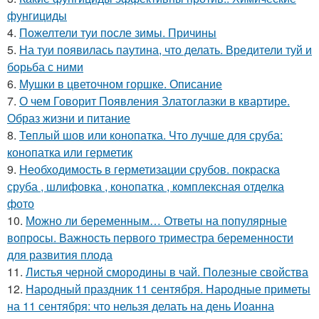
фунгициды
4.
Пожелтели туи после зимы. Причины
5.
На туи появилась паутина, что делать. Вредители туй и
борьба с ними
6.
Мушки в цветочном горшке. Описание
7.
О чем Говорит Появления Златоглазки в квартире.
Образ жизни и питание
8.
Теплый шов или конопатка. Что лучше для сруба:
конопатка или герметик
9.
Необходимость в герметизации срубов. покраска
сруба , шлифовка , конопатка , комплексная отделка
фото
10.
Можно ли беременным… Ответы на популярные
вопросы. Важность первого триместра беременности
для развития плода
11.
Листья черной смородины в чай. Полезные свойства
12.
Народный праздник 11 сентября. Народные приметы
на 11 сентября: что нельзя делать на день Иоанна