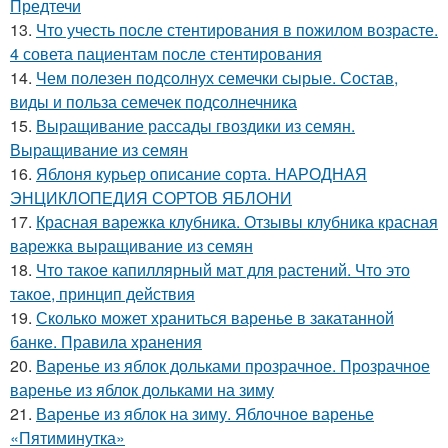
Предтечи
13.
Что учесть после стентирования в пожилом возрасте.
4 совета пациентам после стентирования
14.
Чем полезен подсолнух семечки сырые. Состав,
виды и польза семечек подсолнечника
15.
Выращивание рассады гвоздики из семян.
Выращивание из семян
16.
Яблоня курьер описание сорта. НАРОДНАЯ
ЭНЦИКЛОПЕДИЯ СОРТОВ ЯБЛОНИ
17.
Красная варежка клубника. Отзывы клубника красная
варежка выращивание из семян
18.
Что такое капиллярный мат для растений. Что это
такое, принцип действия
19.
Сколько может храниться варенье в закатанной
банке. Правила хранения
20.
Варенье из яблок дольками прозрачное. Прозрачное
варенье из яблок дольками на зиму
21.
Варенье из яблок на зиму. Яблочное варенье
«Пятиминутка»