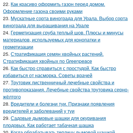
22.
Как красиво оформить газон перед домом.
Оформление газона своими руками
23.
Мускатные сорта винограда для Урала. Выбор сорта
винограда для выращивания на Урале
24.
Герметизация сруба теплый шов. Плюсы и минусы
материалов, используемых для конопатки и
герметизации
25.
Стратификация семян хвойных растений.
Стратификация хвойных по Greenpeace
26.
Как быстро справиться с простудой. Как быстро
избавиться от насморка. Советы врачей
27.
Трутовик лиственничный лечебные свойства и
противопоказания. Лечебные свойства трутовика серно-
жёлтого
28.
Вредители и болезни туи. Признаки появления
вредителей и заболеваний у туи
29.
Садовые дымовые шашки для окуривания
плодовых. Как работает табачная шашка
30.
Когда обрабатывать теплицу дымовой шашкой.