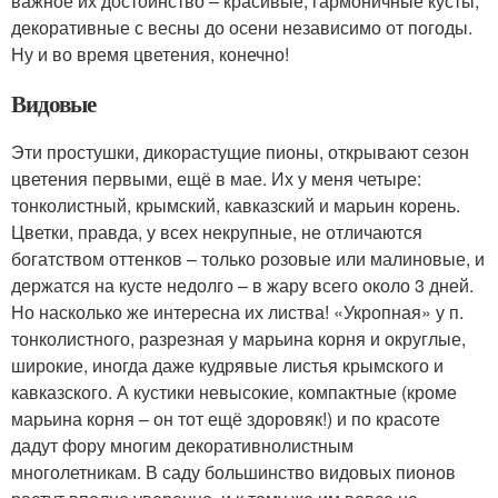
важное их достоинство – красивые, гармоничные кусты,
декоративные с весны до осени независимо от погоды.
Ну и во время цветения, конечно!
Видовые
Эти простушки, дикорастущие пионы, открывают сезон
цветения первыми, ещё в мае. Их у меня четыре:
тонколистный, крымский, кавказский и марьин корень.
Цветки, правда, у всех некрупные, не отличаются
богатством оттенков – только розовые или малиновые, и
держатся на кусте недолго – в жару всего около 3 дней.
Но насколько же интересна их листва! «Укропная» у п.
тонколистного, разрезная у марьина корня и округлые,
широкие, иногда даже кудрявые листья крымского и
кавказского. А кустики невысокие, компактные (кроме
марьина корня – он тот ещё здоровяк!) и по красоте
дадут фору многим декоративнолист­ным
многолетникам. В саду большинство видовых пионов