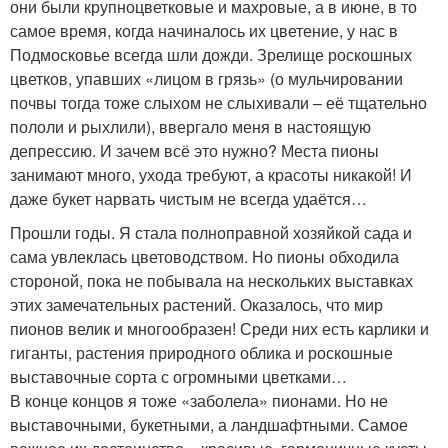
они были крупноцветковые и махровые, а в июне, в то
самое время, когда начиналось их цветение, у нас в
Подмосковье всегда шли дожди. Зрелище роскошных
цветков, упавших «лицом в грязь» (о мульчировании
почвы тогда тоже слыхом не слыхивали – её тщательно
пололи и рыхлили), ввергало меня в настоящую
депрессию. И зачем всё это нужно? Места пионы
занимают много, ухода требуют, а красоты никакой! И
даже букет нарвать чистым не всегда удаётся…
Прошли годы. Я стала полноправной хозяйкой сада и
сама увлеклась цветоводством. Но пионы обходила
стороной, пока не побывала на нескольких выставках
этих замечательных растений. Оказалось, что мир
пионов велик и многообразен! Среди них есть карлики и
гиган­ты, растения природного облика и роскошные
выставочные сорта с огромными цветками…
В конце концов я тоже «заболела» пионами. Но не
выставочными, букетными, а ланд­шафтными. Самое