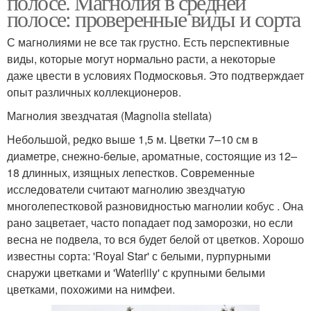
полосе. Магнолия в средней
полосе: проверенные виды и сорта
С магнолиями не все так грустно. Есть перспективные
Клубники для
виды, которые могут нормально расти, а некоторые
Малины в подмосковье
подмосковья
даже цвести в условиях Подмосковья. Это подтверждает
опыт различных коллекционеров.
Магнолия звездчатая (Magnolia stellata)
Малины для
Дюк для подмосковья
Небольшой, редко выше 1,5 м. Цветки 7–10 см в
подмосковья
диаметре, снежно-белые, ароматные, состоящие из 12–
18 длинных, изящных лепестков. Современные
исследователи считают магнолию звездчатую
Рододендроны в
многолепестковой разновидностью магнолии кобус . Она
Уход за лимонником
подмосковье
рано зацветает, часто попадает под заморозки, но если
весна не подвела, то вся будет белой от цветков. Хорошо
известны сорта: 'Royal Star' с белыми, пурпурными
снаружи цветками и 'Waterlily' с крупными белыми
Уход за листопадными
Виды для подмосковья
цветками, похожими на нимфеи.
и