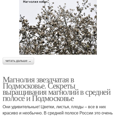
Магнолия в
Уход за растением
подмосковье
Выращивание в
Уход за пион
подмосковье
читать дальше →
Дерево в подмосковье
Магнолия звездчатая в
Подмосковье. Секреты
выращивания магнолий в средней
полосе и Подмосковье
Они удивительные! Цветки, листья, плоды – все в них
красиво и необычно. В средней полосе России это очень