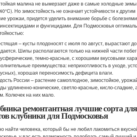
тойкая малина не вымерзает даже в самые холодные зимы,
40°C). Но зимостойкость не означает устойчивости к други
ие урожаи, придется уделить внимание борьбе с болезням
 инсектицидами и фунгицидами. Для Подмосковья оптимал
тойкостью:
стящая – кусты плодоносят с июля по август, вырастают до
дается. Шипы располагаются только на нижней части побего
усферические, темно-красные, с хорошими вкусовыми харак
олнительные преимущества: неприхотливость в уходе, уст
усных), хорошая переносимость дефицита влаги.
дость России – растение самоплодное, зимостойкое, урожайн
ды удлиненно-конические, светло-красные, кисло-сладкие, а
 м. Колючек на них мало.
бника ремонтантная лучшие сорта для
тов клубники для Подмосковья
о найти человека, который бы не любил лакомиться вкусно
сковье, у вас есть возможность подобрать самый лучший и 