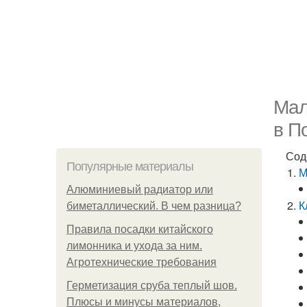
Мал
в П
Сод
Популярные материалы
М
Алюминиевый радиатор или
К
биметаллический. В чем разница?
Правила посадки китайского
лимонника и ухода за ним.
Агротехнические требования
Герметизация сруба теплый шов.
Плюсы и минусы материалов,