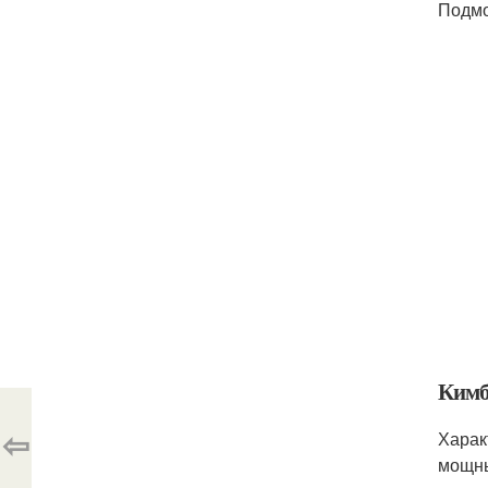
Подмо
Кимб
⇦
Харак
мощн