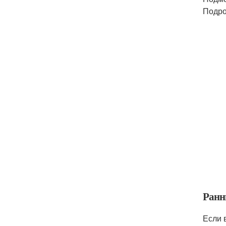
Подро
Ранн
Если 