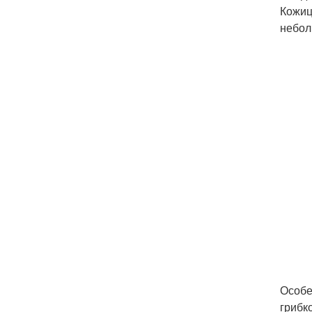
Кожиц
небол
Особе
грибк