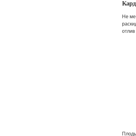
Кард
Не ме
раски
отлив
Плоды