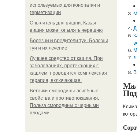
используемых для конопатки и
герметизации
М
Опылитель для вишни. Какая
Д
вишня может опылять черешню
К
Болезни и вредители туи. Болезни
в
туи и их лечение
М
Л
Лучшее средство от кашля. При
заболеваниях, протекающих с
В
кашлем, проводится комплексная
терапия, включающая:
Мал
Под
Веточки смородины лечебные
свойства и противопоказания.
Польза смородины с черными
Клима
плодами
котор
Сорт