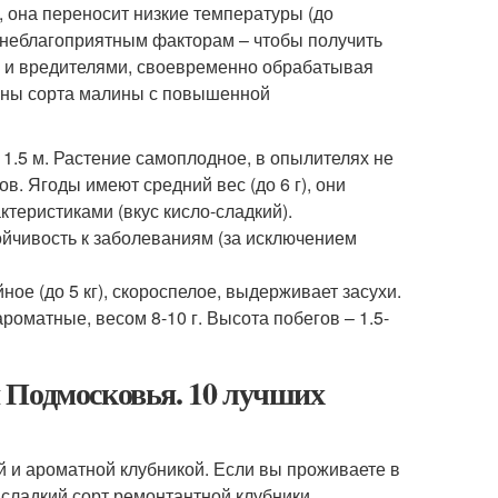
 она переносит низкие температуры (до
м неблагоприятным факторам – чтобы получить
и и вредителями, своевременно обрабатывая
ьны сорта малины с повышенной
 1.5 м. Растение самоплодное, в опылителях не
в. Ягоды имеют средний вес (до 6 г), они
теристиками (вкус кисло-сладкий).
ойчивость к заболеваниям (за исключением
ое (до 5 кг), скороспелое, выдерживает засухи.
роматные, весом 8-10 г. Высота побегов – 1.5-
 Подмосковья. 10 лучших
й и ароматной клубникой. Если вы проживаете в
сладкий сорт ремонтантной клубники.