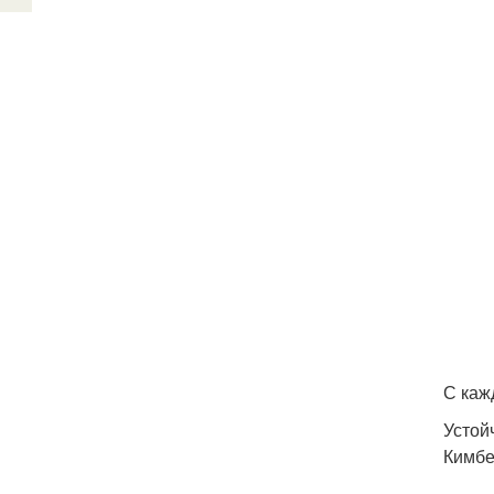
С каж
Устой
Кимбе