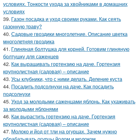
условиях. Тонкости ухода за хвойниками в домашних
условиях
39.
Газон посадка и уход своими руками. Как сеять
газонную траву?
40.
Садовые гвоздики многолетние. Описание цветка
многолетняя гвоздика
41.
Глиняная болтушка для корней. Готовим глиняную
болтушку для саженцев
42.
Как выращивать гортензию на даче. Гортензия
крупнолистная (садовая) – описание
43.
Усы клубники, что с ними делать. Деление куста
44.
Посадить подсолнухи на даче. Как посадить
подсолнухи
45.
Уход за молодыми саженцами яблонь. Как ухаживать
за молодыми яблонями
46.
Как вырастить гортензию на даче. Гортензия
крупнолистная (садовая) – описание
47.
Молоко и йод от тли на огурцах. Зачем нужно
обрабатывать огурцы йодом и молоком