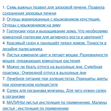
1.
Семь важных правил для здоровой печени. Правила
сохранения здоровья печени
2.
Огурцы маринованные с крыжовником хрустящие.
Огурцы с крыжовником на зиму
3.
Гортензии уход и выращивание дома. Что необходимо
комнатной гортензии для активного роста и цветения?
4.
Красивый газон и ландшафт перед домом. Тонкости в
дизайне палисадника
5.
Листья изменили цвет и летают мошки. Разновидности
мошек, поражающих комнатные растения
6.
Можно ли брать отпуск на выходные дни. Судебная
практика : Очередной отпуск в выходные дни
7.
Лечебное питание при холециститах. Принципы диеты
при хроническом холецистите
8.
Селен для организма мужчины. Для чего нужен селен
в организме
9.
МАЛИНЫ листья инструкция по применению. Малины
листья : инструкция по применению