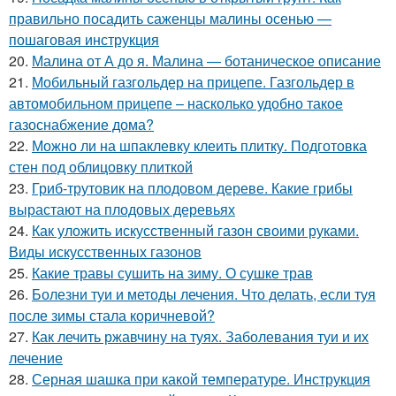
правильно посадить саженцы малины осенью —
пошаговая инструкция
20.
Малина от А до я. Малина — ботаническое описание
21.
Мобильный газгольдер на прицепе. Газгольдер в
автомобильном прицепе – насколько удобно такое
газоснабжение дома?
22.
Можно ли на шпаклевку клеить плитку. Подготовка
стен под облицовку плиткой
23.
Гриб-трутовик на плодовом дереве. Какие грибы
вырастают на плодовых деревьях
24.
Как уложить искусственный газон своими руками.
Виды искусственных газонов
25.
Какие травы сушить на зиму. О сушке трав
26.
Болезни туи и методы лечения. Что делать, если туя
после зимы стала коричневой?
27.
Как лечить ржавчину на туях. Заболевания туи и их
лечение
28.
Серная шашка при какой температуре. Инструкция