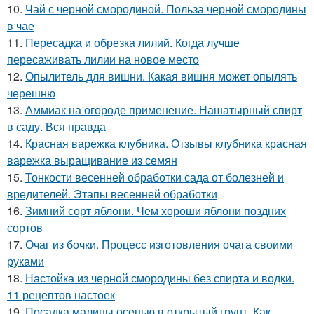
10.
Чай с черной смородиной. Польза черной смородины
в чае
11.
Пересадка и обрезка лилий. Когда лучше
пересаживать лилии на новое место
12.
Опылитель для вишни. Какая вишня может опылять
черешню
13.
Аммиак на огороде применение. Нашатырный спирт
в саду. Вся правда
14.
Красная варежка клубника. Отзывы клубника красная
варежка выращивание из семян
15.
Тонкости весенней обработки сада от болезней и
вредителей. Этапы весенней обработки
16.
Зимний сорт яблони. Чем хороши яблони поздних
сортов
17.
Очаг из бочки. Процесс изготовления очага своими
руками
18.
Настойка из черной смородины без спирта и водки.
11 рецептов настоек
19.
Посадка малины осенью в открытый грунт. Как