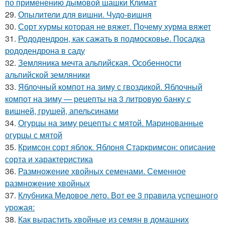
по применению дымовой шашки Климат
29.
Опылители для вишни. Чудо-вишня
30.
Сорт хурмы которая не вяжет. Почему хурма вяжет
31.
Рододендрон, как сажать в подмосковье. Посадка
рододендрона в саду
32.
Земляника мечта альпийская. Особенности
альпийской земляники
33.
Яблочный компот на зиму с гвоздикой. Яблочный
компот на зиму — рецепты на 3 литровую банку с
вишней, грушей, апельсинами
34.
Огурцы на зиму рецепты с мятой. Маринованные
огурцы с мятой
35.
Кримсон сорт яблок. Яблоня Старкримсон: описание
сорта и характеристика
36.
Размножение хвойных семенами. Семенное
размножение хвойных
37.
Клубника Медовое лето. Вот ее 3 правила успешного
урожая:
38.
Как вырастить хвойные из семян в домашних