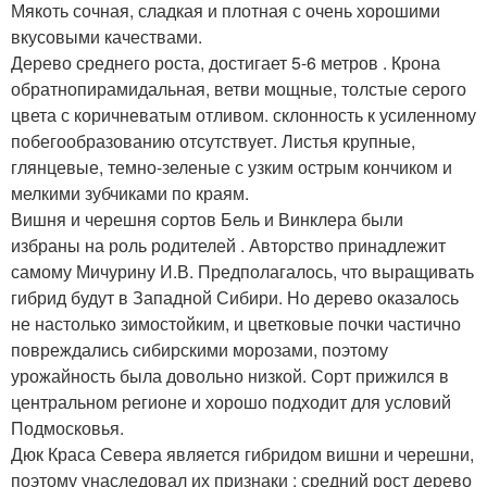
Мякоть сочная, сладкая и плотная с очень хорошими
вкусовыми качествами.
Дерево среднего роста, достигает 5-6 метров . Крона
обратнопирамидальная, ветви мощные, толстые серого
цвета с коричневатым отливом. склонность к усиленному
побегообразованию отсутствует. Листья крупные,
глянцевые, темно-зеленые с узким острым кончиком и
мелкими зубчиками по краям.
Вишня и черешня сортов Бель и Винклера были
избраны на роль родителей . Авторство принадлежит
самому Мичурину И.В. Предполагалось, что выращивать
гибрид будут в Западной Сибири. Но дерево оказалось
не настолько зимостойким, и цветковые почки частично
повреждались сибирскими морозами, поэтому
урожайность была довольно низкой. Сорт прижился в
центральном регионе и хорошо подходит для условий
Подмосковья.
Дюк Краса Севера является гибридом вишни и черешни,
поэтому унаследовал их признаки : средний рост дерево