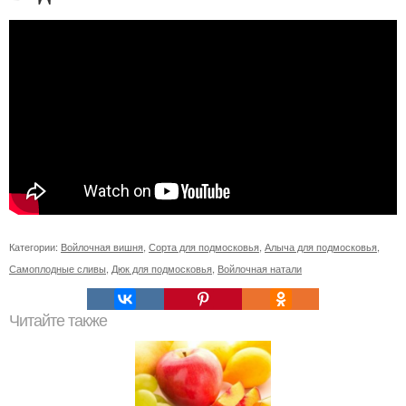
Категории:
Войлочная вишня
,
Сорта для подмосковья
,
Алыча для подмосковья
,
Самоплодные сливы
,
Дюк для подмосковья
,
Войлочная натали
Читайте также