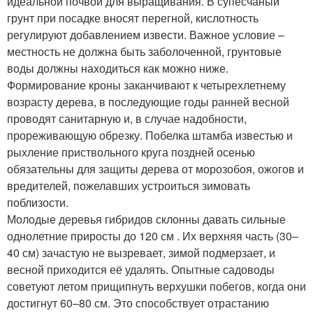
идеальной почвой для выращивания. В супесчаный
грунт при посадке вносят перегной, кислотность
регулируют добавлением извести. Важное условие –
местность не должна быть заболоченной, грунтовые
воды должны находиться как можно ниже.
Формирование кроны заканчивают к четырехлетнему
возрасту дерева, в последующие годы ранней весной
проводят санитарную и, в случае надобности,
прореживающую обрезку. Побелка штамба известью и
рыхление приствольного круга поздней осенью
обязательны для защиты дерева от морозобоя, ожогов и
вредителей, пожелавших устроиться зимовать
поблизости.
Молодые деревья гибридов склонны давать сильные
однолетние приросты до 120 см . Их верхняя часть (30–
40 см) зачастую не вызревает, зимой подмерзает, и
весной приходится её удалять. Опытные садоводы
советуют летом прищипнуть верхушки побегов, когда они
достигнут 60–80 см. Это способствует отрастанию