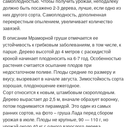
самоплодностью. Чтобы получить урожай, неподалеку
должно быть посажено 2-3 дерева, лучше, если одно из
них другого сорта. Самоплодность, дополненная
перекрестным опылением, увеличивает количество
завязей.
В описании Мраморной груши отмечается ее
устойчивость к грибковым заболеваниям, в том числе, к
парше. Дерево высотой до 4 метров с раскидистой
кроной начинает плодоносить на 6-7 год. Особенностью
растения считается осыпание плодов при
недостаточном поливе. Плоды средние по размеру и
вкусу, вызревают в начале августа. Зимостойкость сорта
хорошая, плодоношение ежегодное.
Сорт относится к новым, штамбовым скороплодным.
Дерево вырастает до 2,5 м, вначале образует воронку,
потом поднимается пирамидой. Это один из самых
ранних сортов, на фото – груша Лада перед сбором
урожая в июле. Плоды не крупные, 90 — 110 г, но
урожай около 40 кг с одного взрослого дерева.