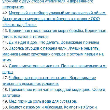
уложили с двух сторон утеплителя и деревянного
перекрытия
42.
Мусорный контейнер уличный металлический объем.
Ассортимент мусорных контейнеров в каталоге ООО
«Чистоград Плюс»
43.
Вершинная гниль томатов меры борьбы. Вершинная
гниль томатов в теплице
44.
Дым идет в дом, что делать. Возможные причины
45.
Засолка огурцов с перцем чили. Лучшие рецепты
маринованных хрустящих огурцов с острым перцем на
зиму
46.
Сливы мочегонные или нет. Польза в зависимости от
сорта
47.
Чабрец, как вырастить из семян. Выращивание
тимьяна в домашних условиях
48.
Применение иван чая в народной медицине. Сбор и
заготовка
49.
Мед горчица соль вода для суставов.
50.
Компот с изюмом и яблоками. Компот из яблок и