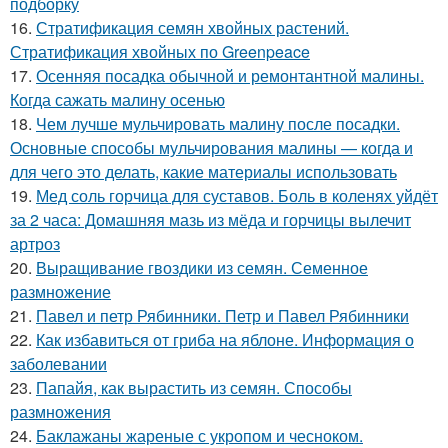
подборку
16.
Стратификация семян хвойных растений.
Стратификация хвойных по Greenpeace
17.
Осенняя посадка обычной и ремонтантной малины.
Когда сажать малину осенью
18.
Чем лучше мульчировать малину после посадки.
Основные способы мульчирования малины — когда и
для чего это делать, какие материалы использовать
19.
Мед соль горчица для суставов. Боль в коленях уйдёт
за 2 часа: Домашняя мазь из мёда и горчицы вылечит
артроз
20.
Выращивание гвоздики из семян. Семенное
размножение
21.
Павел и петр Рябинники. Петр и Павел Рябинники
22.
Как избавиться от гриба на яблоне. Информация о
заболевании
23.
Папайя, как вырастить из семян. Способы
размножения
24.
Баклажаны жареные с укропом и чесноком.