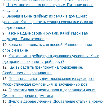
7.
Что можно и нельзя при инсульте. Питание после
инсульта
8.
Выращивание хвойных из семян в домашних
условиях. Как вырастить сеянцы сосны или елки на
подоконнике
9.
Газон на даче своими руками. Какой газон вам
подходит. Типы газонов
10.
Когда опрыскивать сад весной. Ранневесенние
опрыскивание
11.
Как хранить грейпфрут в домашних условиях. Как и
где правильно хранить грейпфрут?
12.
Как вырастить грейпфрут на подоконнике.
Особенности выращивания
13.
Пошаговая инструкция композиция из сухих роз.
Флористическая композиция из засушенных роз
14.
Герметики для заделки швов в деревянном доме.
Силикон и прочие герметики
15.
Дупло в дереве лечение. Добавление статьи в новую