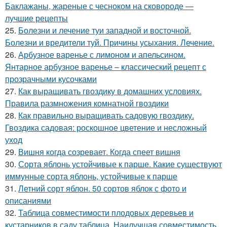
Баклажаны, жареные с чесноком на сковороде —
лучшие рецепты
25.
Болезни и лечение туи западной и восточной.
Болезни и вредители туй. Причины усыхания. Лечение.
26.
Арбузное варенье с лимоном и апельсином.
Янтарное арбузное варенье – классический рецепт с
прозрачными кусочками
27.
Как выращивать гвоздику в домашних условиях.
Правила размножения комнатной гвоздики
28.
Как правильно выращивать садовую гвоздику.
Гвоздика садовая: роскошное цветение и несложный
уход
29.
Вишня когда созревает. Когда спеет вишня
30.
Сорта яблонь устойчивые к парше. Какие существуют
иммунные сорта яблонь, устойчивые к парше
31.
Летний сорт яблон. 50 сортов яблок с фото и
описаниями
32.
Таблица совместимости плодовых деревьев и
кустарников в саду таблица. Наилучшая совместимость