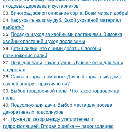
плодовых деревьев и кустарников
33.
Виноград эфиоп описание сорта. Всем мира и добра!
34.
Как укрыть на зиму дуб. Какой укрывной материал
выбрать?
35.
Посадка и уход за хвойными растениями. Зимовка
хвойных растений и уход после зимы
36.
Детки лилии, что с ними делать. Способы
размножения лилий
37.
Печь для бани, какая лучше. Лучшие печи для бани
на дровах
38.
Сауна в каркасном доме. Дачный каркасный дом с
сауной внутри - практично ли?
39.
Выбор торцовочной пилы. Что такое торцовочная
пила.
40.
Подсолнух для дачи. Выбор места для посева
декоративных подсолнухов
41.
Нужен ли зазор между утеплителем и
гидроизоляцией. Вторая ошибка — пароизоляцию