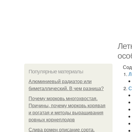
Лет
осо
Сод
Популярные материалы
Л
Алюминиевый радиатор или
С
биметаллический. В чем разница?
Почему морковь многохвостая.
Причины, почему морковь корявая
и рогатая и методы выращивания
ровных корнеплодов
Слива ромен описание сорта.