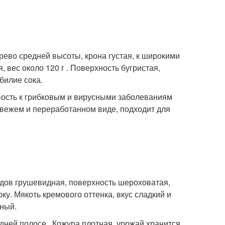
рево средней высоты, крона густая, к широкими
вес около 120 г . Поверхность бугристая,
билие сока.
вость к грибковым и вирусными заболеваниям
свежем и переработанном виде, подходит для
одов грушевидная, поверхность шероховатая,
ку. Мякоть кремового оттенка, вкус сладкий и
ный.
ней полосе . Кожура плотная, урожай хранится