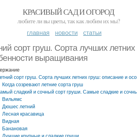
КРАСИВЫЙ САД И ОГОРОД
любите ли вы цветы, так как любим их мы?
главная
новости
статьи
ний сорт груш. Сорта лучших летних
бенности выращивания
ержание
етний сорт груш. Сорта лучших летних груш: описание и о
Когда созревают летние сорта груш
амый сладкий и сочный сорт груши. Самые сладкие и сочны
Вильямс
Дюшес летний
Лесная красавица
Видная
Банановая
Лучшие крупные и сладкие груши