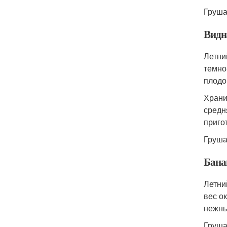
Груша
Видн
Летни
темно
плодо
Храни
средн
приго
Груша
Бана
Летни
вес о
нежны
Груша