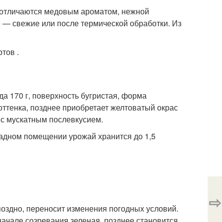
 отличаются медовым ароматом, нежной
 — свежие или после термической обработки. Из
тов .
а 170 г, поверхность бугристая, форма
оттенка, позднее приобретает желтоватый окрас
й с мускатным послевкусием.
ладном помещении урожай хранится до 1,5
⇨
поздно, переносит изменения погодных условий.
 начале созревания зеленая, позднее становится