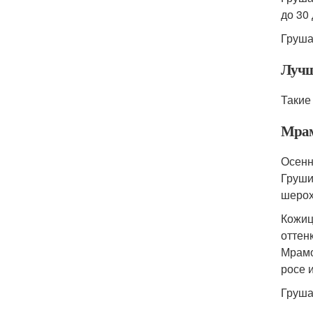
до 30 
Груша
Лучш
Такие
Мра
Осенн
Груши
шерох
Кожиц
оттен
Мрамо
росе 
Груша