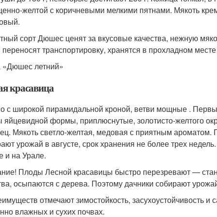
енно-желтой с коричневыми мелкими пятнами. Мякоть кремо
овый.
тный сорт Дюшес ценят за вкусовые качества, нежную мяко
 переносят транспортировку, хранятся в прохладном месте 
 «Дюшес летний»
ая красавица
о с широкой пирамидальной кроной, ветви мощные . Первый
 яйцевидной формы, приплюснутые, золотисто-желтого окр
ец. Мякоть светло-желтая, медовая с приятным ароматом. 
ают урожай в августе, срок хранения не более трех недель
е и на Урале.
ние! Плоды Лесной красавицы быстро перезревают — стан
тва, осыпаются с дерева. Поэтому дачники собирают урожай
еимуществ отмечают зимостойкость, засухоустойчивость и с
нно влажных и сухих почвах.