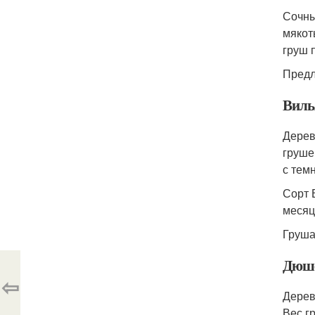
Сочны
мякот
груш 
Предл
Виль
Дерев
груше
с тем
Сорт 
месяц
Груша
Дюше
⇦
Дерев
Вес г