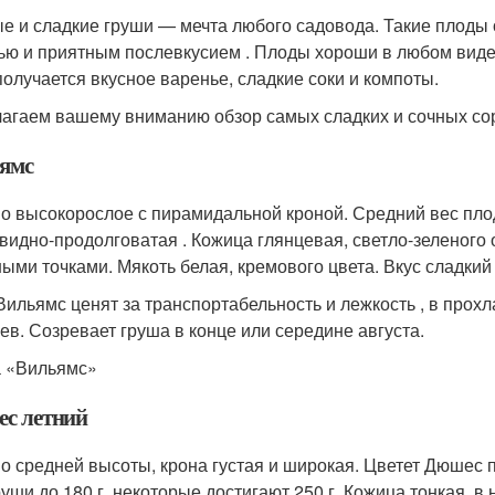
е и сладкие груши — мечта любого садовода. Такие плоды
ью и приятным послевкусием . Плоды хороши в любом виде
получается вкусное варенье, сладкие соки и компоты.
агаем вашему вниманию обзор самых сладких и сочных сор
ямс
о высокорослое с пирамидальной кроной. Средний вес плод
видно-продолговатая . Кожица глянцевая, светло-зеленого 
ными точками. Мякоть белая, кремового цвета. Вкус сладки
Вильямс ценят за транспортабельность и лежкость , в прох
ев. Созревает груша в конце или середине августа.
 «Вильямс»
с летний
о средней высоты, крона густая и широкая. Цветет Дюшес 
руши до 180 г, некоторые достигают 250 г. Кожица тонкая, в