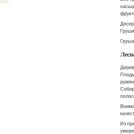
насыщ
фрукт
Десер
Груши
Груша
Лесн
Дерев
Плоды
румян
Собир
полос
Внима
качес
Из пр
умере