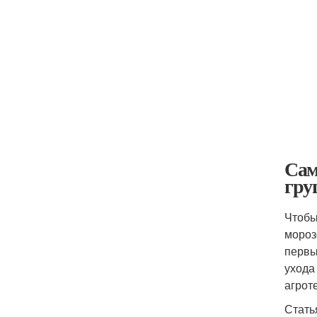
Сам
гр
Чтобы
мороз
первы
ухода
агрот
Стать