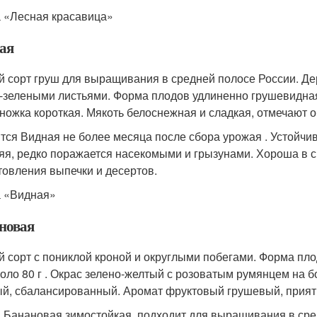
 «Лесная красавица»
ая
й сорт груш для выращивания в средней полосе России. Де
-зелеными листьями. Форма плодов удлиненно грушевидная, 
ножка короткая. Мякоть белоснежная и сладкая, отмечают о
тся Видная не более месяца после сбора урожая . Устойчи
яя, редко поражается насекомыми и грызунами. Хороша в 
товления выпечки и десертов.
 «Видная»
новая
й сорт с пониклой кроной и округлыми побегами. Форма пл
коло 80 г . Окрас зелено-желтый с розоватым румянцем на бо
й, сбалансированный. Аромат фруктовый грушевый, прият
 Банановая зимостойкая, подходит для выращивания в сред