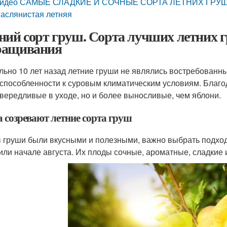
идео САМЫЕ СЛАДКИЕ И СОЧНЫЕ СОРТА ЛЕТНИХ ГРУШ. Гр
аслянистая летняя
ний сорт груш. Сорта лучших летних г
ащивания
льно 10 лет назад летние груши не являлись востребованн
способленности к суровым климатическим условиям. Благо
вередливые в уходе, но и более выносливые, чем яблони.
а созревают летние сорта груш
 груши были вкусными и полезными, важно выбрать подход
или начале августа. Их плоды сочные, ароматные, сладкие 