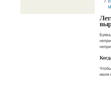
В
М
Лет
выр
Буква
непри
непри
Когд
Чтобы
июля 