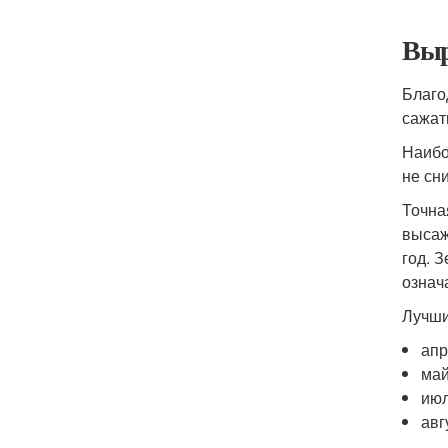
Выр
Благо
сажат
Наибо
не сн
Точна
высаж
год. 
означ
Лучши
апр
май
июл
авг