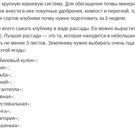
 крупную корневую систему. Для обогащения почвы минер
ее внести в нее покупные удобрения, компост и перегной,
х сортов клубники почву нужно подготовить за 2 недели.
 всего сажать клубнику в виде рассады. Ее можно вырастит
). Лучшая рассада — это та, которая находится в небольш
ть не менее 3 листов. Землянику нужно выбирать очень т
 этой ягоды:
биновый кулон»;
ия»;
ьба»;
ней»;
гантелла»;
вная»;
стивальная»;
нга»;
ктория»;
шенька».