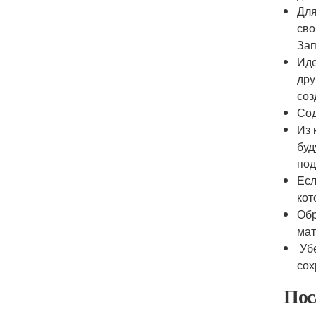
Для
сво
Зап
Иде
дру
соз
Сод
Из 
буд
под
Есл
кот
Обр
мат
Убе
сох
Пос