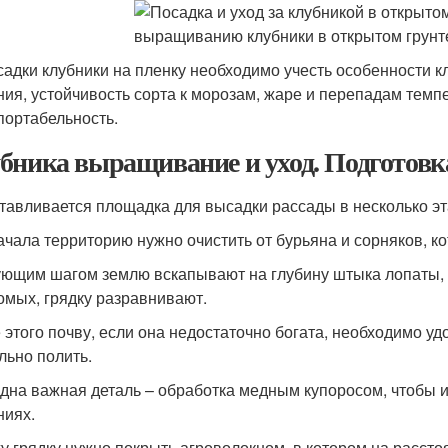
садки клубники на пленку необходимо учесть особенности к
ния, устойчивость сорта к морозам, жаре и перепадам тем
портабельность.
бника выращивание и уход. Подготовк
тавливается площадка для высадки рассады в несколько эт
ачала территорию нужно очистить от бурьяна и сорняков, ко
ющим шагом землю вскапывают на глубину штыка лопаты, 
омых, грядку разравнивают.
 этого почву, если она недостаточно богата, необходимо у
льно полить.
дна важная деталь – обработка медным купоросом, чтобы 
ниях.
у грядку нужно покрыть агроволокном, в котором на рассто