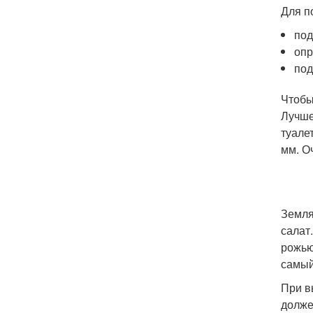
Для п
под
опр
под
Чтобы
Лучше
туале
мм. О
Земля
салат
рожью
самый
При в
долже