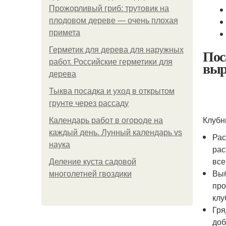
Прожорливый гриб: трутовик на
плодовом дереве — очень плохая
примета
Герметик для дерева для наружных
Пос
работ. Российские герметики для
выр
дерева
Тыква посадка и уход в открытом
грунте через рассаду
Клубн
Календарь работ в огороде на
каждый день. Лунный календарь vs
Рас
наука
рас
все
Деление куста садовой
Выб
многолетней гвоздики
про
клу
Гря
доб