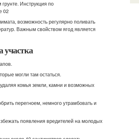
лимата, возможность регулярно поливать
ператур. Важным свойством ягод является
а участка
апов.
торые могли там остаться.
удаляя комья земли, камни и возможных
добрить перегноем, немного утрамбовать и
избежать появления вредителей на молодых
янии около 40 сантиметров сделать