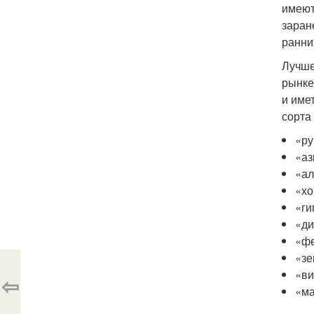
имеют
заран
ранни
Лучше
рынке
и име
сорта
«ру
«аз
«ал
«хо
«ги
«ди
«фе
«зе
«ви
⇦
«ма