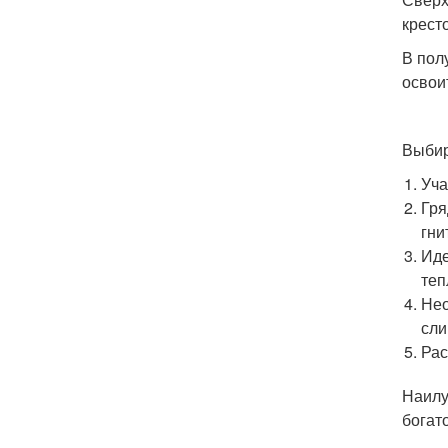
крест
В пол
освои
Выбир
Уча
Гря
гни
Иде
теп
Нео
сли
Рас
Наилу
богат