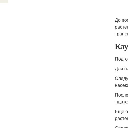
До по
расте
транс
Клу
Подго
Для н
Следу
насек
После
тщате
Еще о
расте
Сверх