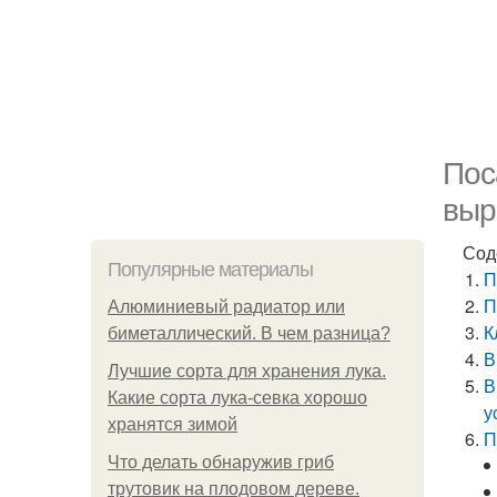
Пос
выр
Сод
Популярные материалы
П
П
Алюминиевый радиатор или
К
биметаллический. В чем разница?
В
Лучшие сорта для хранения лука.
В
Какие сорта лука-севка хорошо
у
хранятся зимой
П
Что делать обнаружив гриб
трутовик на плодовом дереве.