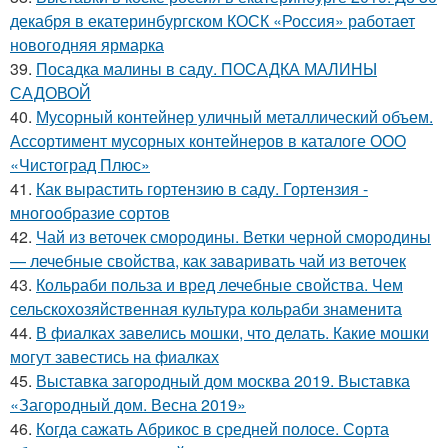
декабря в екатеринбургском КОСК «Россия» работает
новогодняя ярмарка
39.
Посадка малины в саду. ПОСАДКА МАЛИНЫ
САДОВОЙ
40.
Мусорный контейнер уличный металлический объем.
Ассортимент мусорных контейнеров в каталоге ООО
«Чистоград Плюс»
41.
Как вырастить гортензию в саду. Гортензия -
многообразие сортов
42.
Чай из веточек смородины. Ветки черной смородины
— лечебные свойства, как заваривать чай из веточек
43.
Кольраби польза и вред лечебные свойства. Чем
сельскохозяйственная культура кольраби знаменита
44.
В фиалках завелись мошки, что делать. Какие мошки
могут завестись на фиалках
45.
Выставка загородный дом москва 2019. Выставка
«Загородный дом. Весна 2019»
46.
Когда сажать Абрикос в средней полосе. Сорта