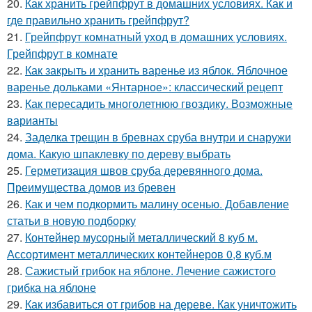
20.
Как хранить грейпфрут в домашних условиях. Как и
где правильно хранить грейпфрут?
21.
Грейпфрут комнатный уход в домашних условиях.
Грейпфрут в комнате
22.
Как закрыть и хранить варенье из яблок. Яблочное
варенье дольками «Янтарное»: классический рецепт
23.
Как пересадить многолетнюю гвоздику. Возможные
варианты
24.
Заделка трещин в бревнах сруба внутри и снаружи
дома. Какую шпаклевку по дереву выбрать
25.
Герметизация швов сруба деревянного дома.
Преимущества домов из бревен
26.
Как и чем подкормить малину осенью. Добавление
статьи в новую подборку
27.
Контейнер мусорный металлический 8 куб м.
Ассортимент металлических контейнеров 0,8 куб.м
28.
Сажистый грибок на яблоне. Лечение сажистого
грибка на яблоне
29.
Как избавиться от грибов на дереве. Как уничтожить