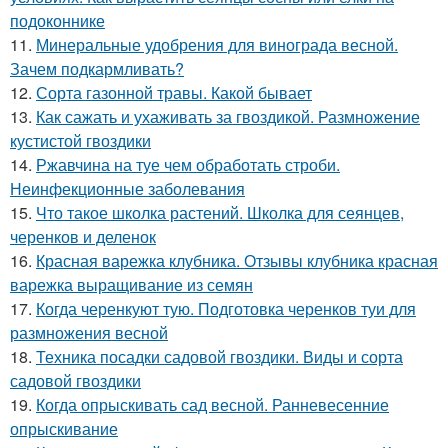
подоконнике
11.
Минеральные удобрения для винограда весной.
Зачем подкармливать?
12.
Сорта газонной травы. Какой бывает
13.
Как сажать и ухаживать за гвоздикой. Размножение
кустистой гвоздики
14.
Ржавчина на туе чем обработать строби.
Неинфекционные заболевания
15.
Что такое школка растений. Школка для сеянцев,
черенков и деленок
16.
Красная варежка клубника. Отзывы клубника красная
варежка выращивание из семян
17.
Когда черенкуют тую. Подготовка черенков туи для
размножения весной
18.
Техника посадки садовой гвоздики. Виды и сорта
садовой гвоздики
19.
Когда опрыскивать сад весной. Ранневесенние
опрыскивание