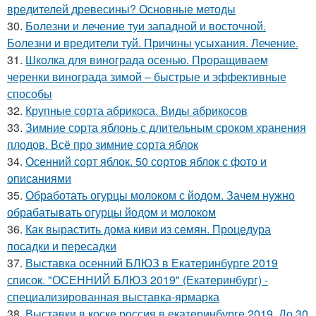
вредителей древесины? Основные методы
30.
Болезни и лечение туи западной и восточной.
Болезни и вредители туй. Причины усыхания. Лечение.
31.
Школка для винограда осенью. Проращиваем
черенки винограда зимой – быстрые и эффективные
способы
32.
Крупные сорта абрикоса. Виды абрикосов
33.
Зимние сорта яблонь с длительным сроком хранения
плодов. Всё про зимние сорта яблок
34.
Осенний сорт яблок. 50 сортов яблок с фото и
описаниями
35.
Обработать огурцы молоком с йодом. Зачем нужно
обрабатывать огурцы йодом и молоком
36.
Как вырастить дома киви из семян. Процедура
посадки и пересадки
37.
Выставка осенний БЛЮЗ в Екатеринбурге 2019
список. "ОСЕННИЙ БЛЮЗ 2019" (Екатеринбург) -
специализированная выставка-ярмарка
38.
Выставки в коске россия в екатеринбурге 2019. До 30