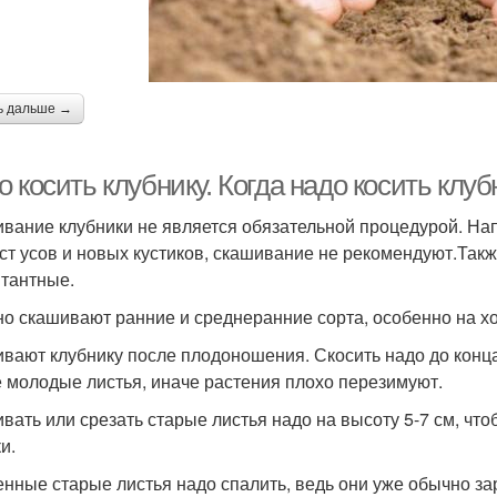
ь дальше →
 косить клубнику. Когда надо косить клуб
вание клубники не является обязательной процедурой. На
ст усов и новых кустиков, скашивание не рекомендуют.Такж
тантные.
о скашивают ранние и среднеранние сорта, особенно на х
вают клубнику после плодоношения. Скосить надо до конца
 молодые листья, иначе растения плохо перезимуют.
вать или срезать старые листья надо на высоту 5-7 см, что
и.
нные старые листья надо спалить, ведь они уже обычно з