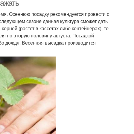
выращивания
сажать
ремя. Осеннюю посадку рекомендуется провести с
 следующем сезоне данная культура сможет дать
ход за кустами
Клубники под пленкой
корней (растет в кассетах либо контейнерах), то
ля по вторую половину августа. Посадкой
ибо дождя. Весенняя высадка производится
од за грядками
Уход за абрикосом
Клубники в домашних
бники на пленку
условиях
 за ремонтантной
клубникой