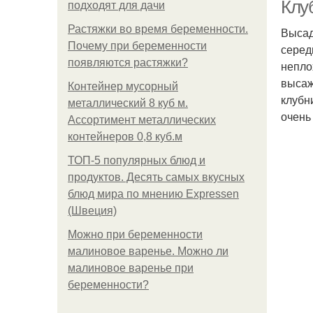
Клу
подходят для дачи
Растяжки во время беременности.
Высад
Почему при беременности
серед
появляются растяжки?
непло
высаж
Контейнер мусорный
клубн
металлический 8 куб м.
очень 
Ассортимент металлических
У
контейнеров 0,8 куб.м
ТОП-5 популярных блюд и
продуктов. Десять самых вкусных
блюд мира по мнению Expressen
(Швеция)
Можно при беременности
малиновое варенье. Можно ли
малиновое варенье при
беременности?