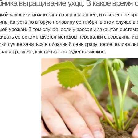
бника выращивание уход. В какое время 
кой клубники можно заняться и в осеннее, и в весеннее в
ины августа по вторую половину сентября, в этом случае в
Клубники во время
Клубники при пересадке
У
хой урожай. В том случае, если у рассады закрытая система 
ивать ее рекомендуется методом перевалки с середины ию
ики лучше заняться в облачный день сразу после полива л
рано сразу же, как только это будет возможно.
ход за смородиной
Клубники под корень
Ух
Клубники от
Уход за малиной
Клу
вредителей
Уход
Июньская клубника
Клубники в период