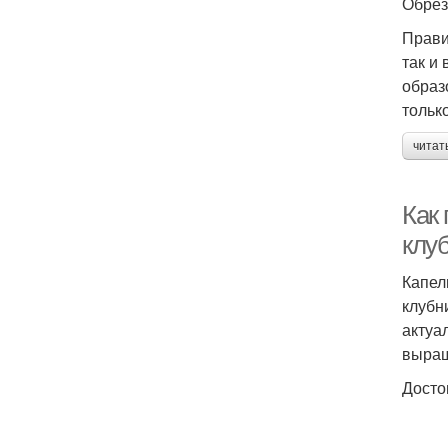
Обрез
Прави
так и
образ
тольк
читат
Как
клу
Капел
клубн
актуа
выращ
Досто