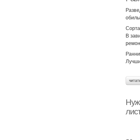
Разве
обиль
Сорта
В зав
ремон
Ранни
Лучши
читат
Нуж
лис