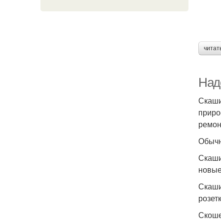
читат
Надо
Скаши
приро
ремон
Обычн
Скаши
новые
Скаши
розетк
Скоше