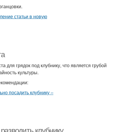
рганцовки.
та
 для грядок под клубнику, что является грубой
айность культуры.
екомендации:
 разводить клубнику