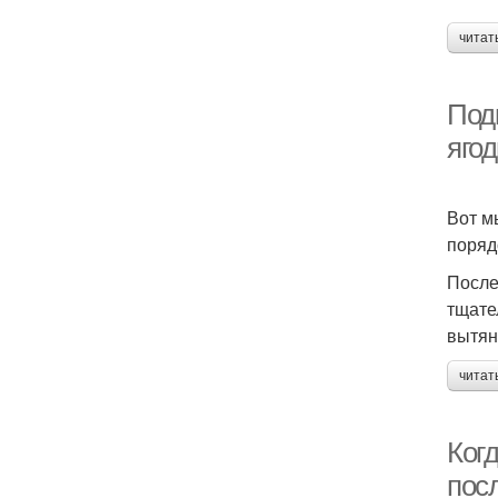
читат
Подк
яго
Вот м
поряд
После
тщате
вытян
читат
Ког
пос