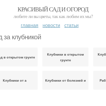
КРАСИВЫЙ САД И ОГОРОД
любите ли вы цветы, так как любим их мы?
главная
новости
статьи
д за клубникой
Клубники в открытом
Клуб
д в открытом грунте
грунте
Клубники от а
Клубники от болезней и
Раб
Клубника в трубах
Клубники с помощью