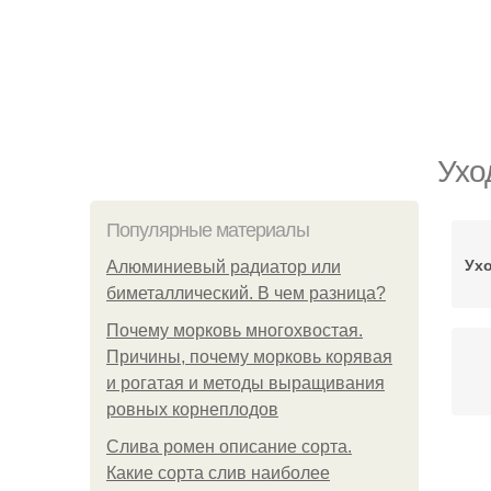
Ухо
Популярные материалы
Ухо
Алюминиевый радиатор или
биметаллический. В чем разница?
Почему морковь многохвостая.
Причины, почему морковь корявая
и рогатая и методы выращивания
ровных корнеплодов
Слива ромен описание сорта.
Какие сорта слив наиболее