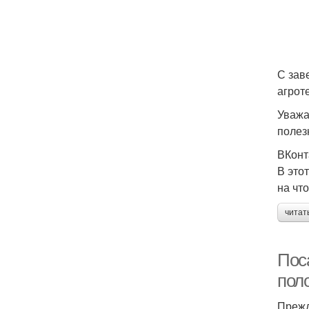
С зав
агрот
Уважа
полез
ВКонт
В это
на чт
читат
Поса
пол
Прежд