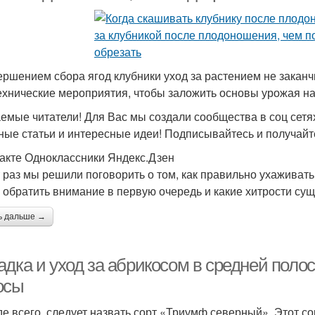
ершением сбора ягод клубники уход за растением не закан
ехнические мероприятия, чтобы заложить основы урожая на
емые читатели! Для Вас мы создали сообщества в соц сетях
ные статьи и интересные идеи! Подписывайтесь и получайт
акте Одноклассники Яндекс.Дзен
т раз мы решили поговорить о том, как правильно ухаживат
о обратить внимание в первую очередь и какие хитрости су
ь дальше →
дка и уход за абрикосом в средней поло
осы
е всего, следует назвать сорт «Триумф северный». Этот с