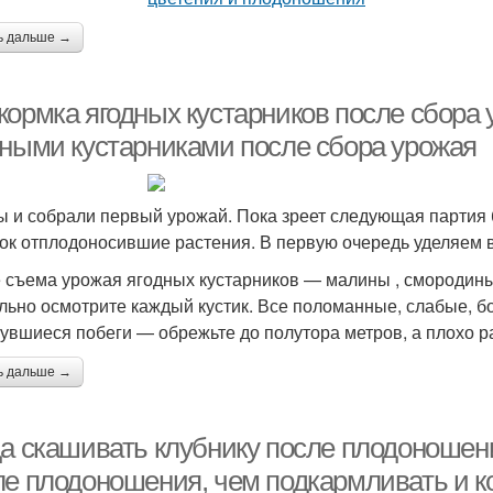
ь дальше →
ормка ягодных кустарников после сбора 
дными кустарниками после сбора урожая
ы и собрали первый урожай. Пока зреет следующая партия 
ок отплодоносившие растения. В первую очередь уделяем 
 съема урожая ягодных кустарников — малины , смородины
льно осмотрите каждый кустик. Все поломанные, слабые, б
увшиеся побеги — обрежьте до полутора метров, а плохо 
ь дальше →
да скашивать клубнику после плодоношени
ле плодоношения, чем подкармливать и ко