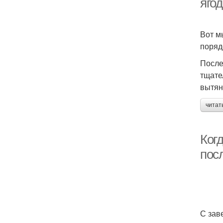
яго
Вот м
поряд
После
тщате
вытян
читат
Ког
пос
С зав