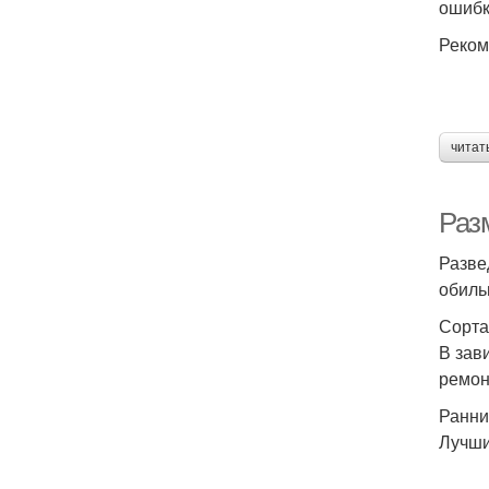
ошибк
Реком
читат
Раз
Разве
обиль
Сорта
В зав
ремон
Ранни
Лучши