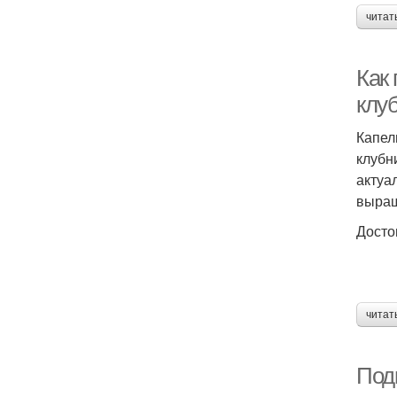
читат
Как
клу
Капел
клубн
актуа
выращ
Досто
читат
Подк