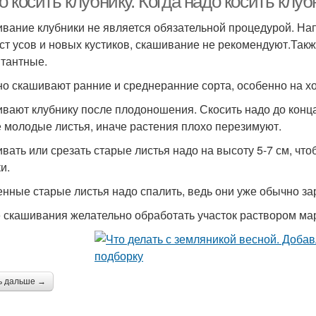
 косить клубнику. Когда надо косить клуб
вание клубники не является обязательной процедурой. На
ст усов и новых кустиков, скашивание не рекомендуют.Такж
тантные.
о скашивают ранние и среднеранние сорта, особенно на х
вают клубнику после плодоношения. Скосить надо до конца
 молодые листья, иначе растения плохо перезимуют.
вать или срезать старые листья надо на высоту 5-7 см, что
и.
нные старые листья надо спалить, ведь они уже обычно з
 скашивания желательно обработать участок раствором ма
ь дальше →