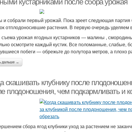
дными кустарниками после сбора урожая
ы и собрали первый урожай. Пока зреет следующая партия 
ок отплодоносившие растения. В первую очередь уделяем 
 съема урожая ягодных кустарников — малины , смородины
льно осмотрите каждый кустик. Все поломанные, слабые, б
увшиеся побеги — обрежьте до полутора метров, а плохо 
ь дальше →
да скашивать клубнику после плодоношени
ле плодоношения, чем подкармливать и ко
ершением сбора ягод клубники уход за растением не закан