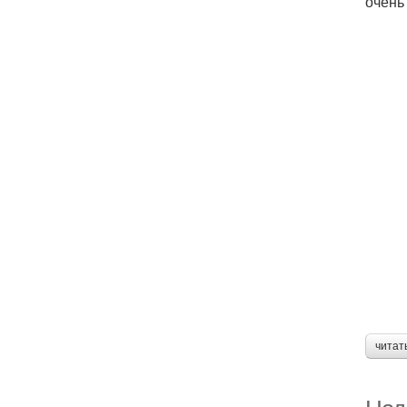
очень 
читат