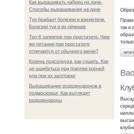
Как выращивать чабрец на даче.
Обрез
Способы выращивания на даче
Прави
Туя брабант болезни и вредители.
так и
Болезни туи и их лечение
образ
Топ-6 запретов при простатите. Чем
тольк
же питание при простатите
отличается от обычного меню?
читат
Корень подсолнуха, как сушить. Как
не ошибиться при покупке корней
Вас
или при их заготовке
Клу
Выращивание рододендронов в
подмосковье. Как выглядят
Высад
рододендроны
серед
непло
высаж
клубн