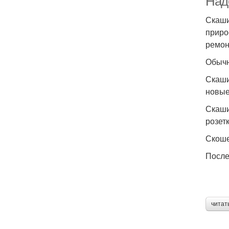
Надо
Скаши
приро
ремон
Обычн
Скаши
новые
Скаши
розетк
Скоше
После
читат