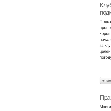
Клуб
под
Подка
прово
хорош
начал
за кл
целей
погод
читат
Пра
Многи