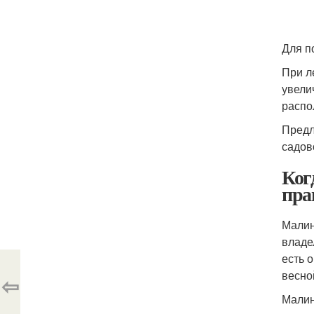
Для п
При л
увели
распо
Предл
садов
Ког
пра
Малин
владе
есть 
весно
⇦
Малин