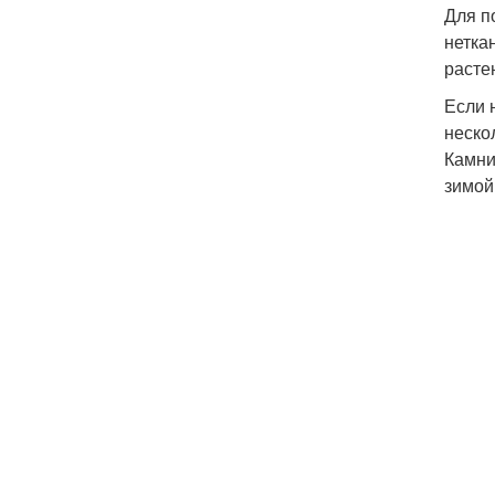
Для п
нетка
расте
Если 
неско
Камни
зимой