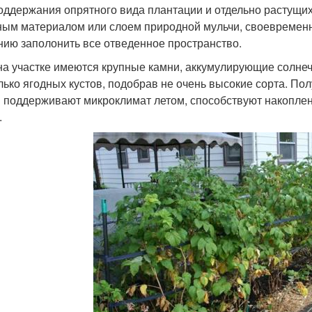
оддержания опрятного вида плантации и отдельно растущи
ным материалом или слоем природной мульчи, своевременн
нию заполонить все отведенное пространство.
на участке имеются крупные камни, аккумулирующие солнеч
лько ягодных кустов, подобрав не очень высокие сорта. П
 поддерживают микроклимат летом, способствуют накоплени
.