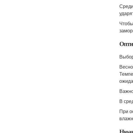
Среди
ударя
Чтобы
замор
Опти
Выбор
Весно
Темпе
ожида
Важно
В сре
При о
влажн
Нюан