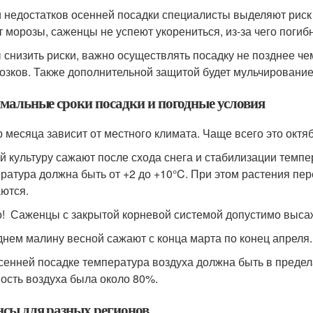
 недостатков осенней посадки специалисты выделяют риск
т морозы, саженцы не успеют укорениться, из-за чего погибн
 снизить риски, важно осуществлять посадку не позднее че
озков. Также дополнительной защитой будет мульчирование п
мальные сроки посадки и погодные условия
 месяца зависит от местного климата. Чаще всего это октяб
й культуру сажают после схода снега и стабилизации темпе
ратура должна быть от +2 до +10°C. При этом растения пе
ются.
! Саженцы с закрытой корневой системой допустимо высаж
днем малину весной сажают с конца марта по конец апреля.
сенней посадке температура воздуха должна быть в предела
ость воздуха была около 80%.
сы для разных регионов