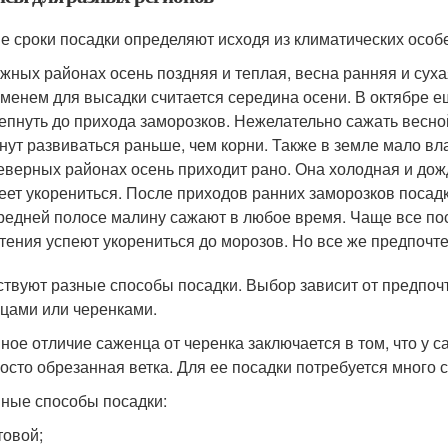
е сроки посадки определяют исходя из климатических особ
жных районах осень поздняя и теплая, весна ранняя и суха
менем для высадки считается середина осени. В октябре е
епнуть до прихода заморозков. Нежелательно сажать весной
нут развиваться раньше, чем корни. Также в земле мало вл
еверных районах осень приходит рано. Она холодная и дожд
еет укорениться. После приходов ранних заморозков посадк
редней полосе малину сажают в любое время. Чаще все пос
тения успеют укорениться до морозов. Но все же предпочт
твуют разные способы посадки. Выбор зависит от предпоч
цами или черенками.
ное отличие саженца от черенка заключается в том, что у с
росто обрезанная ветка. Для ее посадки потребуется много 
ные способы посадки:
товой;