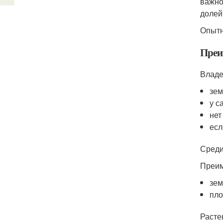
важно
долей
Опытн
Преи
Владе
зем
у с
нет
есл
Среди
Преим
зем
пло
Расте