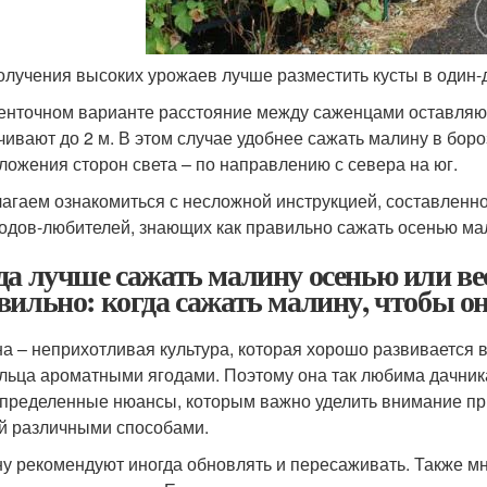
олучения высоких урожаев лучше разместить кусты в один-дв
енточном варианте расстояние между саженцами оставляют
чивают до 2 м. В этом случае удобнее сажать малину в бор
ложения сторон света – по направлению с севера на юг.
агаем ознакомиться с несложной инструкцией, составленно
одов-любителей, знающих как правильно сажать осенью мал
да лучше сажать малину осенью или ве
вильно: когда сажать малину, чтобы о
а – неприхотливая культура, которая хорошо развивается в
льца ароматными ягодами. Поэтому она так любима дачника
определенные нюансы, которым важно уделить внимание пр
й различными способами.
у рекомендуют иногда обновлять и пересаживать. Также мн