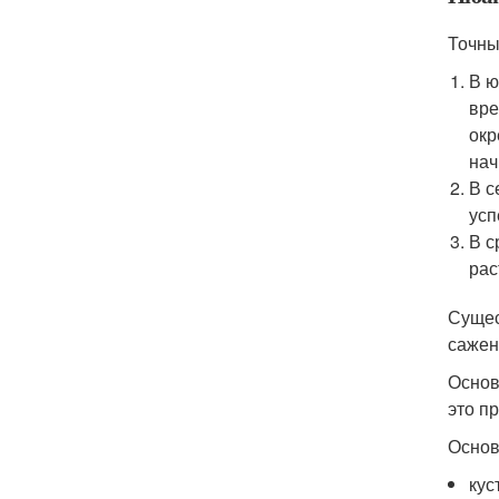
Точны
В ю
вре
окр
нач
В с
усп
В с
рас
Сущес
сажен
Основ
это п
Основ
кус