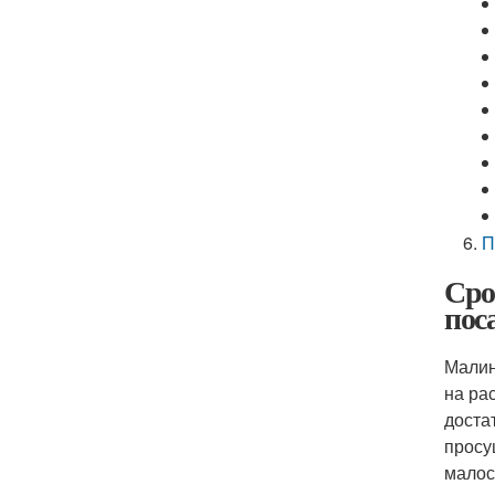
П
Сро
пос
Малин
на ра
доста
просу
малос