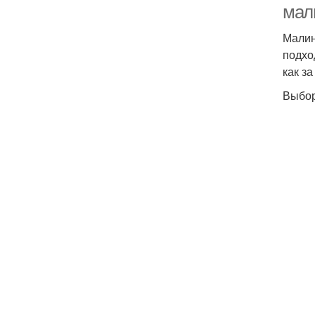
мали
Малин
подхо
как за
Выбор