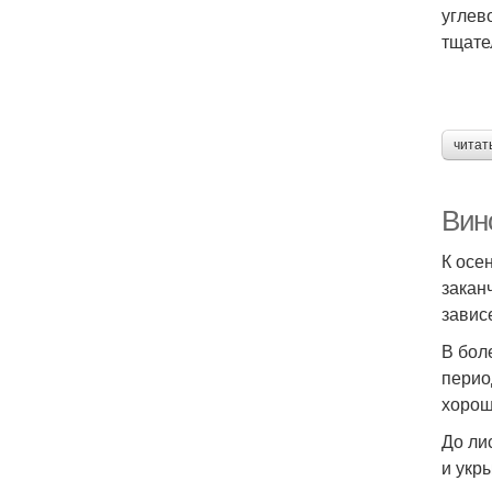
углев
тщате
читат
Вино
К осе
закан
завис
В бол
перио
хорош
До ли
и укр