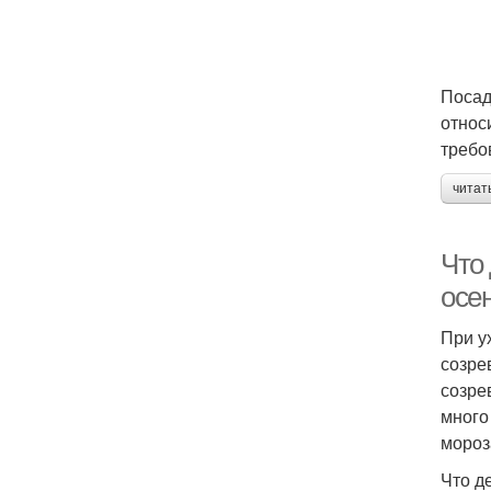
Посад
относ
требо
читат
Что 
осе
При у
созре
созре
много
мороз
Что д