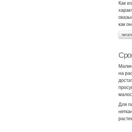
Как и
харак
оказы
как о
читат
Сро
Малин
на ра
доста
просу
малос
Для п
нетка
расте