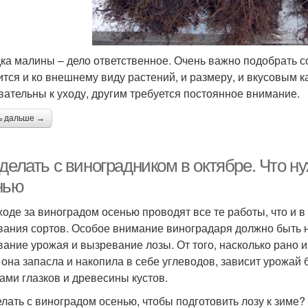
ка малины – дело ответственное. Очень важно подобрать с
ится и ко внешнему виду растений, и размеру, и вкусовым 
вательны к уходу, другим требуется постоянное внимание.
ь дальше →
делать с виноградником в октябре. Что н
нью
ходе за виноградом осенью проводят все те работы, что и в 
вания сортов. Особое внимание виноградаря должно быть
вание урожая и вызревание лозы. От того, насколько рано и
 она запасла и накопила в себе углеводов, зависит урожай
ами глазков и древесины кустов.
елать с виноградом осенью, чтобы подготовить лозу к зим