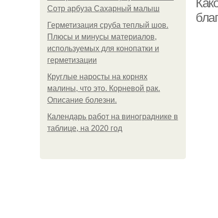
Како
Сотр арбуза Сахарный малыш
бла
Герметизация сруба теплый шов.
Плюсы и минусы материалов,
используемых для конопатки и
герметизации
Круглые наросты на корнях
малины, что это. Корневой рак.
Описание болезни.
Календарь работ на винограднике в
таблице, на 2020 год