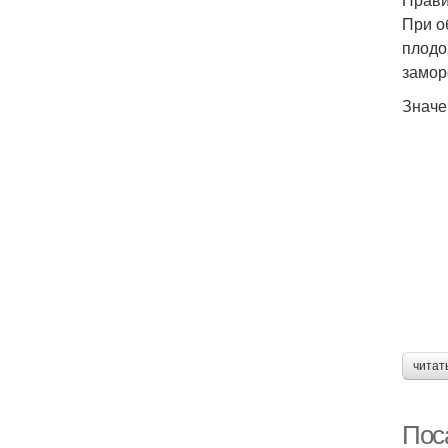
При о
плодо
замор
Значе
читат
Пос