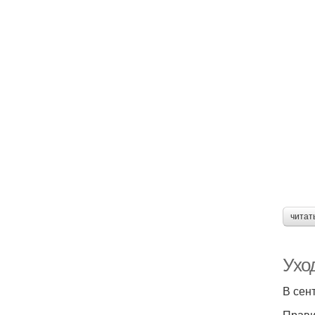
читат
Ухо
В сен
Прави