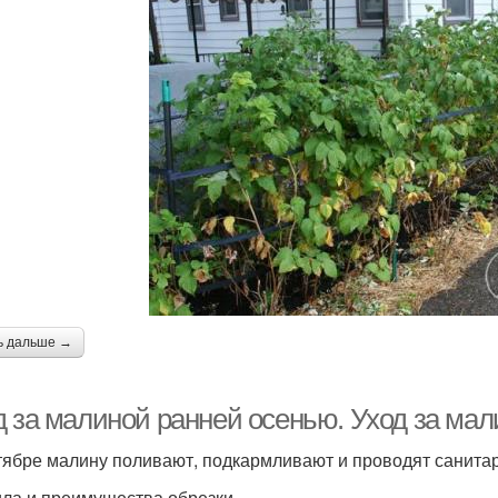
ь дальше →
д за малиной ранней осенью. Уход за мал
тябре малину поливают, подкармливают и проводят санитар
ла и преимущества обрезки