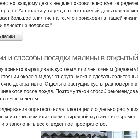
звестно, каждому дню в неделе покровительствует определен
тер дня. Астрологи утверждают, что каждый день недели мо
вает большое влияние на то, что происходит в нашей жизни.
ни влияют на человека?
ь дальше →
ки и способы посадки малины в открытый
у принято выращивать кустовым или ленточным (рядовым)
сстоянии около 1 м друг от друга. Можно сделать солитерны
точно декоративно. Отдельно растущие кусты равномерно и
шиваются после дождя. Поэтому такой способ рекомендова
олнечным летом.
оддержания опрятного вида плантации и отдельно растущи
ным материалом или слоем природной мульчи, своевременн
нию заполонить все отведенное пространство.