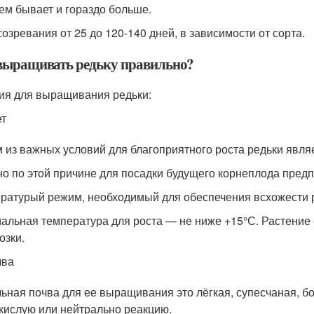
ем бывает и гораздо больше.
созревания от 25 до 120-140 дней, в зависимости от сорта.
выращивать редьку правильно?
ия для выращивания редьки:
ет
 из важных условий для благоприятного роста редьки явля
о по этой причине для посадки будущего корнеплода пред
ратурый режим, необходимый для обеспечения всхожести р
альная температура для роста — не ниже +15°С. Растение
озки.
чва
ьная почва для ее выращивания это лёгкая, супесчаная, 
кислую или нейтрально реакцию.