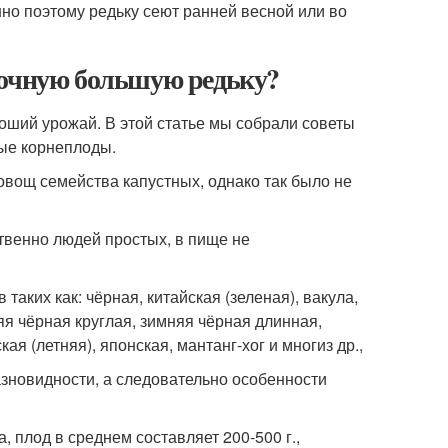
нно поэтому редьку сеют ранней весной или во
сочную большую редьку?
роший урожай. В этой статье мы собрали советы
ные корнеплоды.
вощ семейства капустных, однако так было не
твенно людей простых, в пище не
аких как: чёрная, китайская (зеленая), вакула,
яя чёрная круглая, зимняя чёрная длинная,
ая (летняя), японская, мантанг-хог и многиз др.,
азновидности, а следовательно особенности
 плод в среднем составляет 200-500 г.,