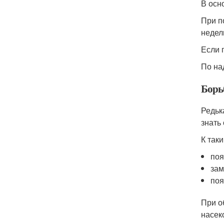
В осн
При п
недел
Если 
По на
Борь
Редьк
знать
К так
поя
зам
поя
При о
насек