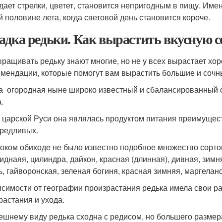
дает стрелки, цветет, становится непригодным в пищу. Име
й половине лета, когда световой день становится короче.
адка редьки. Как вырастить вкусную 
ыращивать редьку знают многие, но не у всех вырастает хо
омендации, которые помогут вам вырастить большие и соч
а огородная ныне широко известный и сбалансированный о
.
 царской Руси она являлась продуктом питания преимущес
редливых.
оком обиходе не было известно подобное множество сортов т
иднаяя, цилиндра, дайкон, красная (длинная), дивная, зимн
, гайворонская, зеленая богиня, красная зимняя, маргеланск
исимости от географии произрастания редька имела свои р
растания и ухода.
ешнему виду редька сходна с редисом, но большего размера,