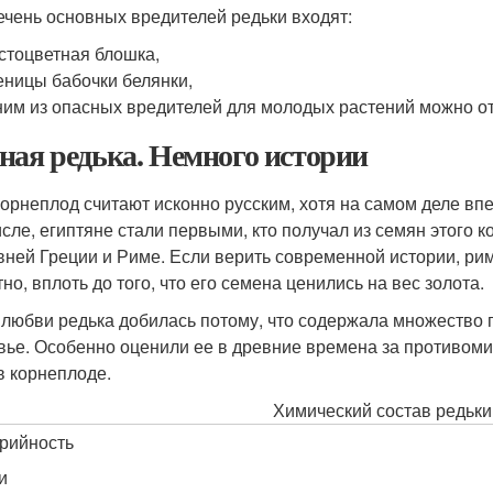
ечень основных вредителей редьки входят:
стоцветная блошка,
еницы бабочки белянки,
им из опасных вредителей для молодых растений можно от
ная редька. Немного истории
корнеплод считают исконно русским, хотя на самом деле вп
исле, египтяне стали первыми, кто получал из семян этого 
вней Греции и Риме. Если верить современной истории, ри
но, вплоть до того, что его семена ценились на вес золота.
 любви редька добилась потому, что содержала множество
вье. Особенно оценили ее в древние времена за противоми
в корнеплоде
.
Химический состав редьки 
рийность
и