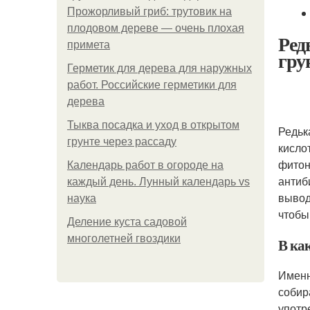
Прожорливый гриб: трутовик на
плодовом дереве — очень плохая
Ред
примета
гру
Герметик для дерева для наружных
работ. Российские герметики для
дерева
Тыква посадка и уход в открытом
Редьк
грунте через рассаду
кисло
фитон
Календарь работ в огороде на
антиб
каждый день. Лунный календарь vs
вывод
наука
чтобы
Деление куста садовой
многолетней гвоздики
В ка
Именн
собир
употр