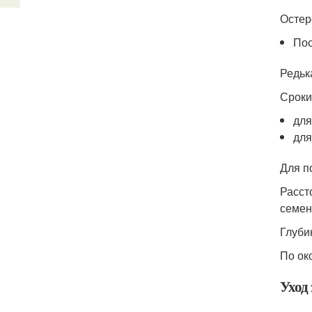
Остер
Пос
Редьк
Сроки
для
для
Для п
Расст
семен
Глубин
По ок
Уход 