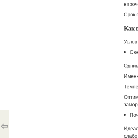
впроч
Срок 
Как 
Услов
Св
Одним
Именн
Темпе
Оптим
замор
По
⇦
Идеал
слабо