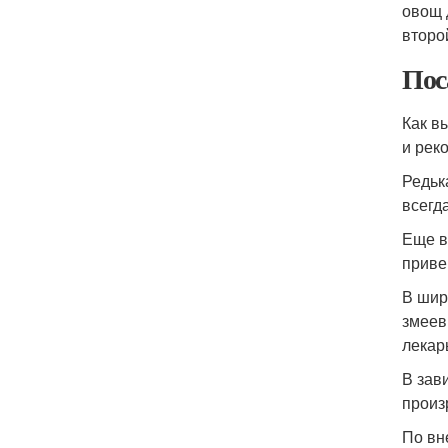
овощ 
второ
Пос
Как в
и рек
Редьк
всегда
Еще в
приве
В шир
змеев
лекарь
В зав
произ
По вн