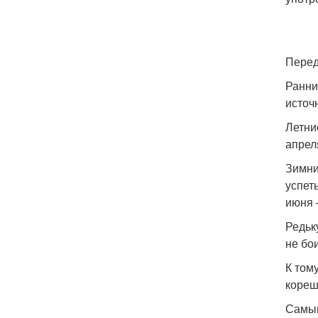
Перед
Ранни
источ
Летни
апрел
Зимни
успет
июня 
Редьк
не бо
К том
кореш
Самым