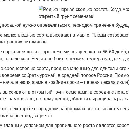
 посадкой нужно определиться с периодом хранения будущ
е мелкоплодные сорта высевают в марте. Плоды созревают 
ник ранних витаминов.
е сорта являются скороспелыми, вызревают за 55-60 дней,
я, начало мая. Редька не боится низких температур, дает др
е среднеспелые сорта, предназначенные для длительного х
ь вовремя собрать урожай, в средней полосе России, Подмо
– начале июля (самые крайние сроки – первая декада июля)
у высеивают в открытый грунт семенами: в середине лета о
ится заморозков, поэтому нет надобности выращивать расса
у же, некоторые огородники на форумах высказывают мнени
ок и корнеплод зацветет.
 главным условием для правильного роста является коротк