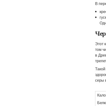
В пер
кре
гус
Одн
Чер
Этот 
том ч
в Дре
трепет
Такой
здоро
серы 
Кало
Белк