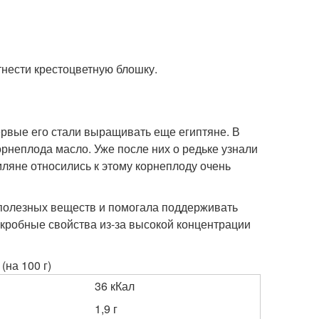
нести крестоцветную блошку.
ервые его стали выращивать еще египтяне. В
корнеплода масло. Уже после них о редьке узнали
мляне относились к этому корнеплоду очень
 полезных веществ и помогала поддерживать
кробные свойства из-за высокой концентрации
(на 100 г)
36 кКал
1,9 г