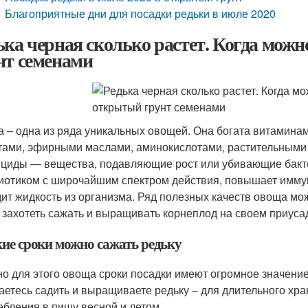
Благоприятные дни для посадки редьки в июле 2020
ька черная сколько растет. Когда мож
нт семенами
а – одна из ряда уникальных овощей. Она богата витаминами
тами, эфирными маслами, аминокислотами, растительными 
циды — вещества, подавляющие рост или убивающие бакте
иотиком с широчайшим спектром действия, повышает иммун
ит жидкость из организма. Ряд полезных качеств овоща можн
 захотеть сажать и выращивать корнеплод на своем приусад
кие сроки можно сажать редьку
о для этого овоща сроки посадки имеют огромное значение
аетесь садить и выращиваете редьку – для длительного хра
ебления в пищу весной и летом.