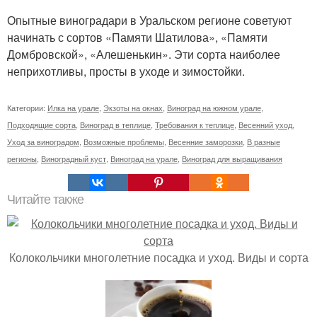
Опытные виноградари в Уральском регионе советуют
начинать с сортов «Памяти Шатилова», «Памяти
Домбровской», «Алешенькин». Эти сорта наиболее
неприхотливы, просты в уходе и зимостойки.
Категории:
Илка на урале
,
Экзоты на окнах
,
Виноград на южном урале
,
Подходящие сорта
,
Виноград в теплице
,
Требования к теплице
,
Весенний уход
,
Уход за виноградом
,
Возможные проблемы
,
Весенние заморозки
,
В разные
регионы
,
Виноградный куст
,
Виноград на урале
,
Виноград для выращивания
Читайте также
Колокольчики многолетние посадка и уход. Виды и сорта