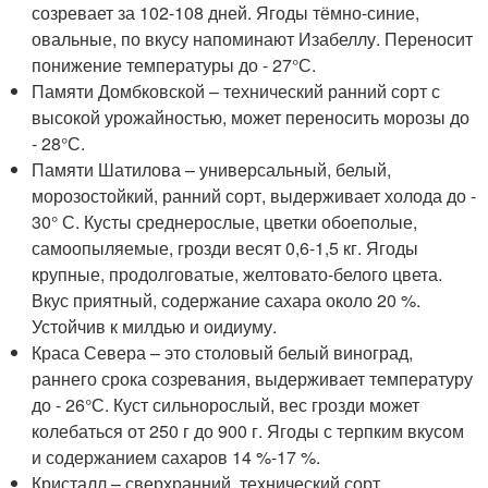
созревает за 102-108 дней. Ягоды тёмно-синие,
овальные, по вкусу напоминают Изабеллу. Переносит
понижение температуры до - 27°С.
Памяти Домбковской – технический ранний сорт с
высокой урожайностью, может переносить морозы до
- 28°С.
Памяти Шатилова – универсальный, белый,
морозостойкий, ранний сорт, выдерживает холода до -
30° С. Кусты среднерослые, цветки обоеполые,
самоопыляемые, грозди весят 0,6-1,5 кг. Ягоды
крупные, продолговатые, желтовато-белого цвета.
Вкус приятный, содержание сахара около 20 %.
Устойчив к милдью и оидиуму.
Краса Севера – это столовый белый виноград,
раннего срока созревания, выдерживает температуру
до - 26°С. Куст сильнорослый, вес грозди может
колебаться от 250 г до 900 г. Ягоды с терпким вкусом
и содержанием сахаров 14 %-17 %.
Кристалл – сверхранний, технический сорт.