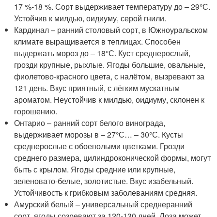
17 %-18 %. Сорт выдерживает температуру до – 29°С.
Устойчив к милдью, оидиуму, серой гнили.
Кардинал – ранний столовый сорт, в Южноуральском
климате выращивается в теплицах. Способен
выдержать мороз до – 18°С. Куст среднерослый,
грозди крупные, рыхлые. Ягоды большие, овальные,
фиолетово-красного цвета, с налётом, вызревают за
121 день. Вкус приятный, с лёгким мускатным
ароматом. Неустойчив к милдью, оидиуму, склонен к
горошению.
Онтарио – ранний сорт белого винограда,
выдерживает морозы в – 27°С… – 30°С. Кусты
среднерослые с обоеполыми цветками. Грозди
среднего размера, цилиндроконической формы, могут
быть с крылом. Ягоды средние или крупные,
зеленовато-белые, золотистые. Вкус изабельный.
Устойчивость к грибковым заболеваниям средняя.
Амурский белый – универсальный среднеранний
сорт, ягоды созревают за 120-130 дней. Лоза может