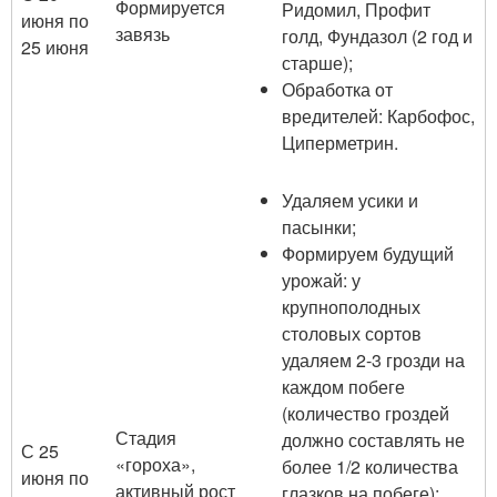
Формируется
Ридомил, Профит
июня по
завязь
голд, Фундазол (2 год и
25 июня
старше);
Обработка от
вредителей: Карбофос,
Циперметрин.
Удаляем усики и
пасынки;
Формируем будущий
урожай: у
крупнополодных
столовых сортов
удаляем 2-3 грозди на
каждом побеге
(количество гроздей
Стадия
должно составлять не
С 25
«гороха»,
более 1/2 количества
июня по
активный рост
глазков на побеге);