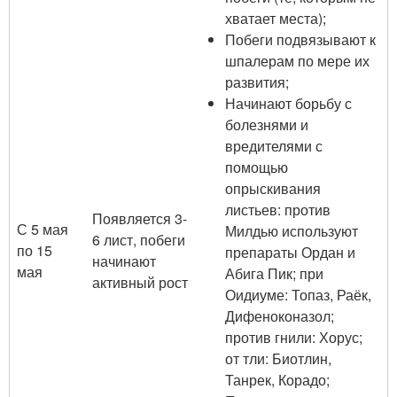
хватает места);
Побеги подвязывают к
шпалерам по мере их
развития;
Начинают борьбу с
болезнями и
вредителями с
помощью
опрыскивания
листьев: против
Появляется 3-
С 5 мая
Милдью используют
6 лист, побеги
по 15
препараты Ордан и
начинают
мая
Абига Пик; при
активный рост
Оидиуме: Топаз, Раёк,
Дифеноконазол;
против гнили: Хорус;
от тли: Биотлин,
Танрек, Корадо;