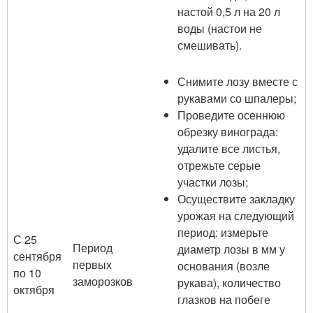
настой 0,5 л на 20 л
воды (настои не
смешивать).
Снимите лозу вместе с
рукавами со шпалеры;
Проведите осеннюю
обрезку винограда:
удалите все листья,
отрежьте серые
участки лозы;
Осуществите закладку
урожая на следующий
период: измерьте
С 25
Период
диаметр лозы в мм у
сентября
первых
основания (возле
по 10
заморозков
рукава), количество
октября
глазков на побеге