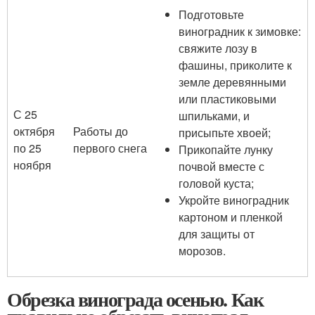
Подготовьте
виноградник к зимовке:
свяжите лозу в
фашины, приколите к
земле деревянными
или пластиковыми
С 25
шпильками, и
октября
Работы до
присыпьте хвоей;
по 25
первого снега
Прикопайте лунку
ноября
почвой вместе с
головой куста;
Укройте виноградник
картоном и пленкой
для защиты от
морозов.
Обрезка винограда осенью. Как