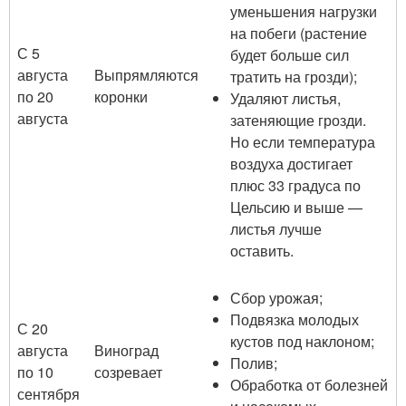
уменьшения нагрузки
на побеги (растение
С 5
будет больше сил
августа
Выпрямляются
тратить на грозди);
по 20
коронки
Удаляют листья,
августа
затеняющие грозди.
Но если температура
воздуха достигает
плюс 33 градуса по
Цельсию и выше —
листья лучше
оставить.
Сбор урожая;
Подвязка молодых
С 20
кустов под наклоном;
августа
Виноград
Полив;
по 10
созревает
Обработка от болезней
сентября