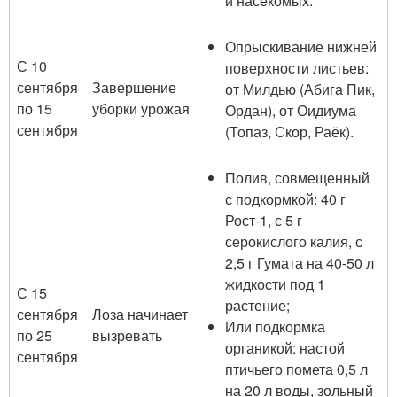
и насекомых.
Опрыскивание нижней
С 10
поверхности листьев:
сентября
Завершение
от Милдью (Абига Пик,
по 15
уборки урожая
Ордан), от Оидиума
сентября
(Топаз, Скор, Раёк).
Полив, совмещенный
с подкормкой: 40 г
Рост-1, с 5 г
серокислого калия, с
2,5 г Гумата на 40-50 л
жидкости под 1
С 15
растение;
сентября
Лоза начинает
Или подкормка
по 25
вызревать
органикой: настой
сентября
птичьего помета 0,5 л
на 20 л воды, зольный