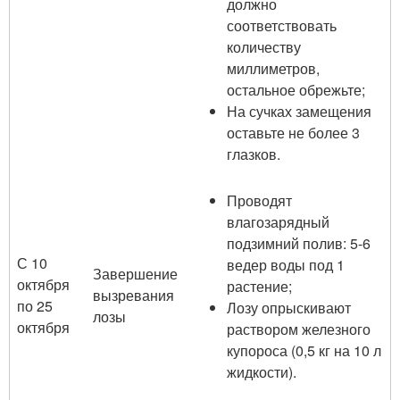
должно
соответствовать
количеству
миллиметров,
остальное обрежьте;
На сучках замещения
оставьте не более 3
глазков.
Проводят
влагозарядный
подзимний полив: 5-6
С 10
ведер воды под 1
Завершение
октября
растение;
вызревания
по 25
Лозу опрыскивают
лозы
октября
раствором железного
купороса (0,5 кг на 10 л
жидкости).