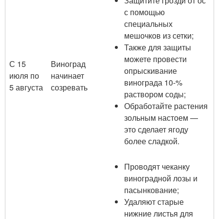
Защитите грозди от ос
с помощью
специальных
мешочков из сетки;
Также для защиты
можете провести
С 15
Виноград
опрыскивание
июля по
начинает
винограда 10-%
5 августа
созревать
раствором соды;
Обработайте растения
зольным настоем —
это сделает ягоду
более сладкой.
Проводят чеканку
виноградной лозы и
пасынкование;
Удаляют старые
нижние листья для