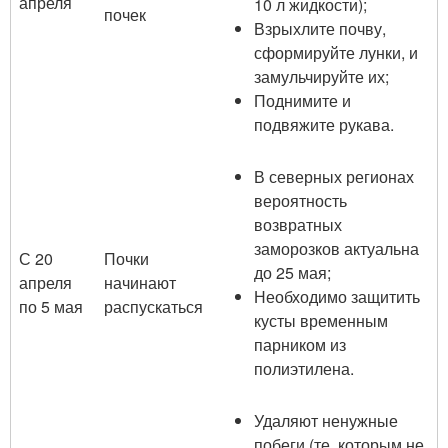
апреля
10 л жидкости);
почек
Взрыхлите почву,
сформируйте лунки, и
замульчируйте их;
Поднимите и
подвяжите рукава.
В северных регионах
вероятность
возвратных
заморозков актуальна
С 20
Почки
до 25 мая;
апреля
начинают
Необходимо защитить
по 5 мая
распускаться
кусты временным
парником из
полиэтилена.
Удаляют ненужные
побеги (те, которым не