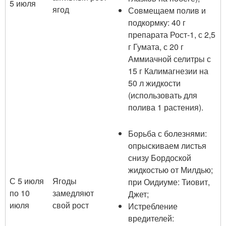
5 июля
ягод
Совмещаем полив и
подкормку: 40 г
препарата Рост-1, с 2,5
г Гумата, с 20 г
Аммиачной селитры с
15 г Калимагнезии на
50 л жидкости
(использовать для
полива 1 растения).
Борьба с болезнями:
опрыскиваем листья
снизу Бордоской
жидкостью от Милдью;
С 5 июля
Ягоды
при Оидиуме: Тиовит,
по 10
замедляют
Джет;
июля
свой рост
Истребление
вредителей: