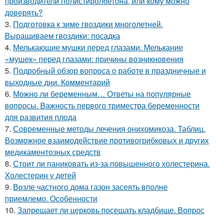
производители полистиролбетона, или кому можно
доверять?
3.
Подготовка к зиме гвоздики многолетней.
Выращиваем гвоздики: посадка
4.
Мелькающие мушки перед глазами. Мелькание
«мушек» перед глазами: причины возникновения
5.
Подробный обзор вопроса о работе в праздничные и
выходные дни. Комментарий
6.
Можно ли беременным… Ответы на популярные
вопросы. Важность первого триместра беременности
для развития плода
7.
Современные методы лечения онихомикоза. Таблиц.
Возможное взаимодействие противогрибковых и других
медикаментозных средств
8.
Стоит ли паниковать из-за повышенного холестерина.
Холестерин у детей
9.
Возле частного дома газон засеять вполне
приемлемо. Особенности
10.
Запрещает ли церковь посещать кладбище. Вопрос