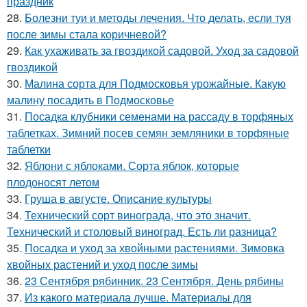
праздник
28.
Болезни туи и методы лечения. Что делать, если туя
после зимы стала коричневой?
29.
Как ухаживать за гвоздикой садовой. Уход за садовой
гвоздикой
30.
Малина сорта для Подмосковья урожайные. Какую
малину посадить в Подмосковье
31.
Посадка клубники семенами на рассаду в торфяных
таблетках. Зимний посев семян земляники в торфяные
таблетки
32.
Яблони с яблоками. Сорта яблок, которые
плодоносят летом
33.
Груша в августе. Описание культуры
34.
Технический сорт винограда, что это значит.
Технический и столовый виноград. Есть ли разница?
35.
Посадка и уход за хвойными растениями. Зимовка
хвойных растений и уход после зимы
36.
23 Сентября рябинник. 23 Сентября. День рябины
37.
Из какого материала лучше. Материалы для