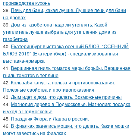
производства кухонь
38.
Печь для бани, какая лучше. Лучшие печи для бани
на дровах
39.
Дом из газобетона надо ли утеплять. Какой
утеплитель лучше выбрать для утепления дома из
газобетона
40.
Екатеринбург выставка осенний БЛЮЗ. "ОСЕННИЙ
БЛЮЗ 2019" (Екатеринбург) - специализированная
выставка-ярмарка
41.
Вершинная гниль томатов меры борьбы. Вершинная
гниль томатов в теплице
42.
Кольраби капуста польза и противопоказания.
Полезные свойства и противопоказания
43.
Дым идет в дом, что делать. Возможные причины
44.
Магнолия дерево в Подмосковье. Магнолия: посадка
и уход в Подмосковье
45.
Праздник Флора и Лавра в россии.
46.
В фиалках завелись мошки, что делать. Какие мошки
могут завестись на фиалках