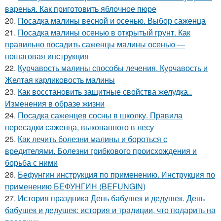
варенья. Как приготовить яблочное пюре
20.
Посадка малины весной и осенью. Выбор саженца
21.
Посадка малины осенью в открытый грунт. Как
правильно посадить саженцы малины осенью —
пошаговая инструкция
22.
Курчавость малины способы лечения. Курчавость и
Желтая карликовость малины
23.
Как восстановить защитные свойства желудка..
Изменения в образе жизни
24.
Посадка саженцев сосны в школку. Правила
пересадки саженца, выкопанного в лесу
25.
Как лечить болезни малины и бороться с
вредителями. Болезни грибкового происхождения и
борьба с ними
26.
Бефунгин инструкция по применению. Инструкция по
применению БЕФУНГИН (BEFUNGIN)
27.
История праздника День бабушек и дедушек. День
бабушек и дедушек: история и традиции, что подарить на