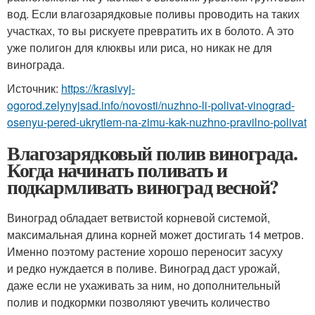
вод. Если влагозарядковые поливы проводить на таких
участках, то вы рискуете превратить их в болото. А это
уже полигон для клюквы или риса, но никак не для
винограда.
Источник:
https://krasivyj-
ogorod.zelynyjsad.info/novosti/nuzhno-li-polivat-vinograd-
osenyu-pered-ukrytiem-na-zimu-kak-nuzhno-pravilno-polivat
Влагозарядковый полив винограда.
Когда начинать поливать и
подкармливать виноград весной?
Виноград обладает ветвистой корневой системой,
максимальная длина корней может достигать 14 метров.
Именно поэтому растение хорошо переносит засуху
и редко нуждается в поливе. Виноград даст урожай,
даже если не ухаживать за ним, но дополнительный
полив и подкормки позволяют увечить количество