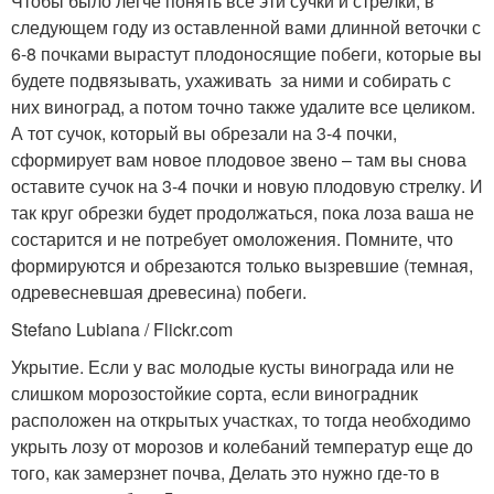
Чтобы было легче понять все эти сучки и стрелки, в
следующем году из оставленной вами длинной веточки с
6-8 почками вырастут плодоносящие побеги, которые вы
будете подвязывать, ухаживать за ними и собирать с
них виноград, а потом точно также удалите все целиком.
А тот сучок, который вы обрезали на 3-4 почки,
сформирует вам новое плодовое звено – там вы снова
оставите сучок на 3-4 почки и новую плодовую стрелку. И
так круг обрезки будет продолжаться, пока лоза ваша не
состарится и не потребует омоложения. Помните, что
формируются и обрезаются только вызревшие (темная,
одревесневшая древесина) побеги.
Stefano Lubiana / Flickr.com
Укрытие. Если у вас молодые кусты винограда или не
слишком морозостойкие сорта, если виноградник
расположен на открытых участках, то тогда необходимо
укрыть лозу от морозов и колебаний температур еще до
того, как замерзнет почва, Делать это нужно где-то в