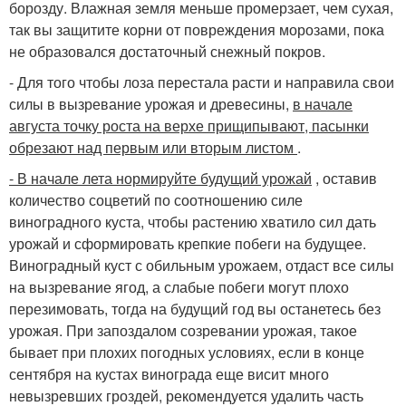
борозду. Влажная земля меньше промерзает, чем сухая,
так вы защитите корни от повреждения морозами, пока
не образовался достаточный снежный покров.
- Для того чтобы лоза перестала расти и направила свои
силы в вызревание урожая и древесины,
в начале
августа точку роста на верхе прищипывают, пасынки
обрезают над первым или вторым листом
.
- В начале лета нормируйте будущий урожай
, оставив
количество соцветий по соотношению силе
виноградного куста, чтобы растению хватило сил дать
урожай и сформировать крепкие побеги на будущее.
Виноградный куст с обильным урожаем, отдаст все силы
на вызревание ягод, а слабые побеги могут плохо
перезимовать, тогда на будущий год вы останетесь без
урожая. При запоздалом созревании урожая, такое
бывает при плохих погодных условиях, если в конце
сентября на кустах винограда еще висит много
невызревших гроздей, рекомендуется удалить часть