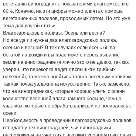
вегетацию виноградник с показателями влагоемкости в
60%. Конечно, на эти цифры можно влиять с помощь
вегетационных поливов, проводимых летом. Но это уже
тема для другой статьи.
Влагозарядковые поливы. Осень или весна?
Но всегда ли нужны два влагозарядковых полива,
осенью и весной? В тех случаях если осень была
богатой на дожди и вы практикуете перекапывание
земли на винограднике (я лично этого не делаю, так как
уверен, что перекопка ведет к вспышкам грибных
болезней), то можно обойтись только весенним поливом,
так как почва увлажнена искусственно. Также замечено,
что на виноградниках, которые хорошо улиты с осени
количество весенней влаги намного больше, чем на
участках, которые не обрабатывались и не поливались с
осени.
Необходимость в проведении влагозарядковых поливов
отпадает у тех виноградарей, чьи виноградники
расположены на участках с высоким уровнем грунтовых