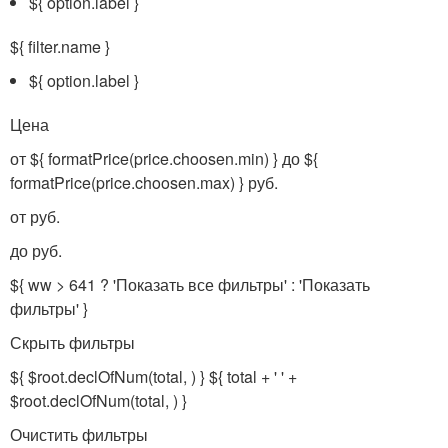
${ option.label }
${ filter.name }
${ option.label }
Цена
от ${ formatPrice(price.choosen.min) } до ${
formatPrice(price.choosen.max) } руб.
от руб.
до руб.
${ ww > 641 ? 'Показать все фильтры' : 'Показать
фильтры' }
Скрыть фильтры
${ $root.declOfNum(total, ) } ${ total + ' ' +
$root.declOfNum(total, ) }
Очистить фильтры