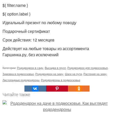
${ filter.name }
${ option.label }
Идеальный презент по любому поводу
Подарочный сертификат
Срок действия: 12 месяцев
Действует на любые товары из ассортимента
Гаршинка.ру, без исключений
Категории:
Рододендрон в саду
,
Высадка в грунт
,
Рододендрон для подмосковья
,
Зимовка в подмосковье
,
Рододендрон на зиму
,
Шаги на пути
,
Растения на зиму
,
Листопадные рододендроны
,
Рододендроны в подмосковье
Читайте также