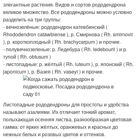
элегантные растения. Видов и сортов рододендрона
великое множество. Все рододендроны можно условно
разделить на три группы:
- вечнозелёные: рододендрон катевбинский (
Rhododendron catawbiense ), р. Смирнова ( Rh. smirnovii
), р. короткоплодный ( Rh. brachycarpum ) и прочие.
- полувечнозеленые: р. Ледебура ( Rh. ledebourii ) и р.
тупой ( Rh. obtusum )
- листопадные: р. жёлтый ( Rh. luteum ), р. японский ( Rh.
japonicum ), р. Вазея ( Rh. vaseyi ) и прочие.
Листопадные рододендроны для простоты и удобства
называют азалиями. Их отличает тонкий аромат,
полыхающая осенняя листва, разнообразная цветовая
гамма: от ярких жёлтых, оранжевых и красных до
нежных белых и розовых цветов и оттенков.