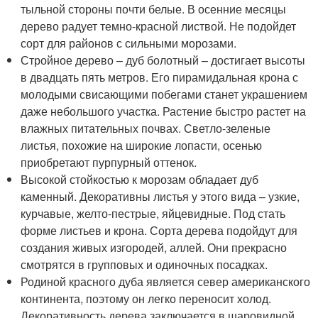
тыльной стороны почти белые. В осенние месяцы
дерево радует темно-красной листвой. Не подойдет
сорт для районов с сильными морозами.
Стройное дерево – дуб болотный – достигает высоты
в двадцать пять метров. Его пирамидальная крона с
молодыми свисающими побегами станет украшением
даже небольшого участка. Растение быстро растет на
влажных питательных почвах. Светло-зеленые
листья, похожие на широкие лопасти, осенью
приобретают пурпурный оттенок.
Высокой стойкостью к морозам обладает дуб
каменный. Декоративны листья у этого вида – узкие,
курчавые, желто-пестрые, яйцевидные. Под стать
форме листьев и крона. Сорта дерева подойдут для
создания живых изгородей, аллей. Они прекрасно
смотрятся в групповых и одиночных посадках.
Родиной красного дуба является север американского
континента, поэтому он легко переносит холод.
Декоративность дерева заключается в шаровидной