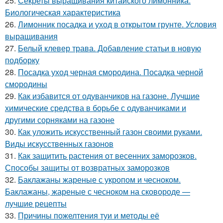
25.
Секреты выращивания китайского лимонника.
Биологическая характеристика
26.
Лимонник посадка и уход в открытом грунте. Условия
выращивания
27.
Белый клевер трава. Добавление статьи в новую
подборку
28.
Посадка уход черная смородина. Посадка черной
смородины
29.
Как избавится от одуванчиков на газоне. Лучшие
химические средства в борьбе с одуванчиками и
другими сорняками на газоне
30.
Как уложить искусственный газон своими руками.
Виды искусственных газонов
31.
Как защитить растения от весенних заморозков.
Способы защиты от возвратных заморозков
32.
Баклажаны жареные с укропом и чесноком.
Баклажаны, жареные с чесноком на сковороде —
лучшие рецепты
33.
Причины пожелтения туи и методы её