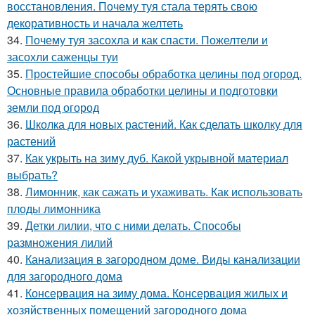
восстановления. Почему туя стала терять свою
декоративность и начала желтеть
34.
Почему туя засохла и как спасти. Пожелтели и
засохли саженцы туи
35.
Простейшие способы обработка целины под огород.
Основные правила обработки целины и подготовки
земли под огород
36.
Школка для новых растений. Как сделать школку для
растений
37.
Как укрыть на зиму дуб. Какой укрывной материал
выбрать?
38.
Лимонник, как сажать и ухаживать. Как использовать
плоды лимонника
39.
Детки лилии, что с ними делать. Способы
размножения лилий
40.
Канализация в загородном доме. Виды канализации
для загородного дома
41.
Консервация на зиму дома. Консервация жилых и
хозяйственных помещений загородного дома