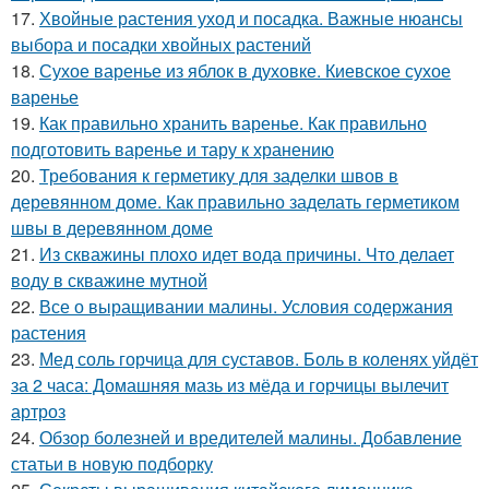
17.
Хвойные растения уход и посадка. Важные нюансы
выбора и посадки хвойных растений
18.
Сухое варенье из яблок в духовке. Киевское сухое
варенье
19.
Как правильно хранить варенье. Как правильно
подготовить варенье и тару к хранению
20.
Требования к герметику для заделки швов в
деревянном доме. Как правильно заделать герметиком
швы в деревянном доме
21.
Из скважины плохо идет вода причины. Что делает
воду в скважине мутной
22.
Все о выращивании малины. Условия содержания
растения
23.
Мед соль горчица для суставов. Боль в коленях уйдёт
за 2 часа: Домашняя мазь из мёда и горчицы вылечит
артроз
24.
Обзор болезней и вредителей малины. Добавление
статьи в новую подборку