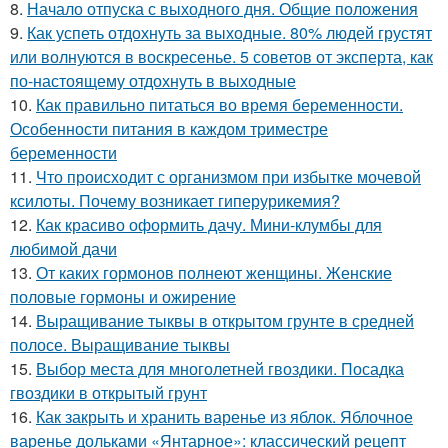
8.
Начало отпуска с выходного дня. Общие положения
9.
Как успеть отдохнуть за выходные. 80% людей грустят
или волнуются в воскресенье. 5 советов от эксперта, как
по-настоящему отдохнуть в выходные
10.
Как правильно питаться во время беременности.
Особенности питания в каждом триместре
беременности
11.
Что происходит с организмом при избытке мочевой
ксилоты. Почему возникает гиперурикемия?
12.
Как красиво оформить дачу. Мини-клумбы для
любимой дачи
13.
От каких гормонов полнеют женщины. Женские
половые гормоны и ожирение
14.
Выращивание тыквы в открытом грунте в средней
полосе. Выращивание тыквы
15.
Выбор места для многолетней гвоздики. Посадка
гвоздики в открытый грунт
16.
Как закрыть и хранить варенье из яблок. Яблочное
варенье дольками «Янтарное»: классический рецепт