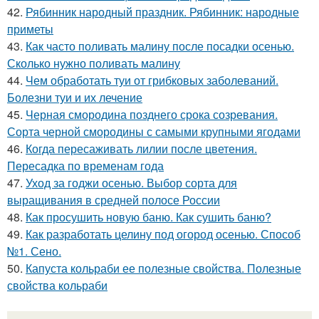
42.
Рябинник народный праздник. Рябинник: народные
приметы
43.
Как часто поливать малину после посадки осенью.
Сколько нужно поливать малину
44.
Чем обработать туи от грибковых заболеваний.
Болезни туи и их лечение
45.
Черная смородина позднего срока созревания.
Сорта черной смородины с самыми крупными ягодами
46.
Когда пересаживать лилии после цветения.
Пересадка по временам года
47.
Уход за годжи осенью. Выбор сорта для
выращивания в средней полосе России
48.
Как просушить новую баню. Как сушить баню?
49.
Как разработать целину под огород осенью. Способ
№1. Сено.
50.
Капуста кольраби ее полезные свойства. Полезные
свойства кольраби