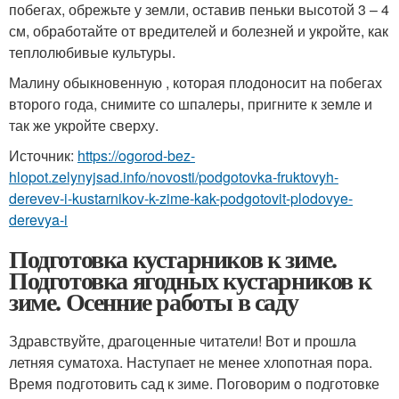
побегах, обрежьте у земли, оставив пеньки высотой 3 – 4
см, обработайте от вредителей и болезней и укройте, как
теплолюбивые культуры.
Малину обыкновенную , которая плодоносит на побегах
второго года, снимите со шпалеры, пригните к земле и
так же укройте сверху.
Источник:
https://ogorod-bez-
hlopot.zelynyjsad.info/novosti/podgotovka-fruktovyh-
derevev-i-kustarnikov-k-zime-kak-podgotovit-plodovye-
derevya-i
Подготовка кустарников к зиме.
Подготовка ягодных кустарников к
зиме. Осенние работы в саду
Здравствуйте, драгоценные читатели! Вот и прошла
летняя суматоха. Наступает не менее хлопотная пора.
Время подготовить сад к зиме. Поговорим о подготовке