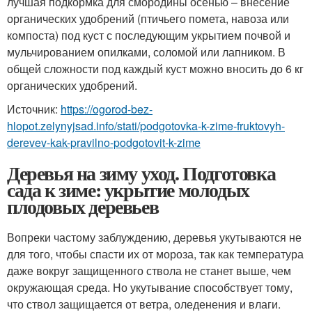
лучшая подкормка для смородины осенью – внесение
органических удобрений (птичьего помета, навоза или
компоста) под куст с последующим укрытием почвой и
мульчированием опилками, соломой или лапником. В
общей сложности под каждый куст можно вносить до 6 кг
органических удобрений.
Источник:
https://ogorod-bez-
hlopot.zelynyjsad.info/stati/podgotovka-k-zime-fruktovyh-
derevev-kak-pravilno-podgotovit-k-zime
Деревья на зиму уход. Подготовка
сада к зиме: укрытие молодых
плодовых деревьев
Вопреки частому заблуждению, деревья укутываются не
для того, чтобы спасти их от мороза, так как температура
даже вокруг защищенного ствола не станет выше, чем
окружающая среда. Но укутывание способствует тому,
что ствол защищается от ветра, оледенения и влаги.