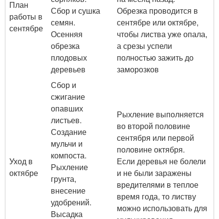
План
Сбор и сушка
Обрезка проводится в
работы в
семян.
сентябре или октябре,
сентябре
Осенняя
чтобы листва уже опала,
обрезка
а срезы успели
плодовых
полностью зажить до
деревьев
заморозков
Сбор и
сжигание
опавших
Рыхление выполняется
листьев.
во второй половине
Создание
сентября или первой
мульчи и
половине октября.
компоста.
Уход в
Если деревья не болели
Рыхление
октябре
и не были заражены
грунта,
вредителями в теплое
внесение
время года, то листву
удобрений.
можно использовать для
Высадка