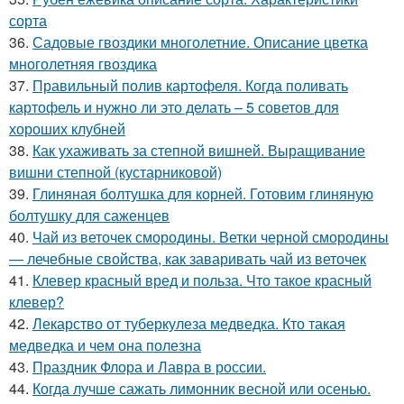
сорта
36.
Садовые гвоздики многолетние. Описание цветка
многолетняя гвоздика
37.
Правильный полив картофеля. Когда поливать
картофель и нужно ли это делать – 5 советов для
хороших клубней
38.
Как ухаживать за степной вишней. Выращивание
вишни степной (кустарниковой)
39.
Глиняная болтушка для корней. Готовим глиняную
болтушку для саженцев
40.
Чай из веточек смородины. Ветки черной смородины
— лечебные свойства, как заваривать чай из веточек
41.
Клевер красный вред и польза. Что такое красный
клевер?
42.
Лекарство от туберкулеза медведка. Кто такая
медведка и чем она полезна
43.
Праздник Флора и Лавра в россии.
44.
Когда лучше сажать лимонник весной или осенью.