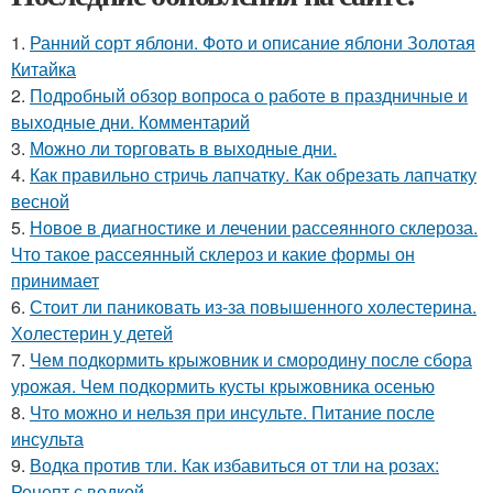
1.
Ранний сорт яблони. Фото и описание яблони Золотая
Китайка
2.
Подробный обзор вопроса о работе в праздничные и
выходные дни. Комментарий
3.
Можно ли торговать в выходные дни.
4.
Как правильно стричь лапчатку. Как обрезать лапчатку
весной
5.
Новое в диагностике и лечении рассеянного склероза.
Что такое рассеянный склероз и какие формы он
принимает
6.
Стоит ли паниковать из-за повышенного холестерина.
Холестерин у детей
7.
Чем подкормить крыжовник и смородину после сбора
урожая. Чем подкормить кусты крыжовника осенью
8.
Что можно и нельзя при инсульте. Питание после
инсульта
9.
Водка против тли. Как избавиться от тли на розах:
Рецепт с водкой