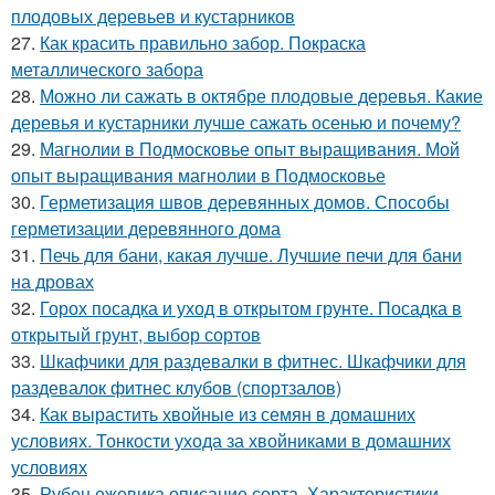
плодовых деревьев и кустарников
27.
Как красить правильно забор. Покраска
металлического забора
28.
Можно ли сажать в октябре плодовые деревья. Какие
деревья и кустарники лучше сажать осенью и почему?
29.
Магнолии в Подмосковье опыт выращивания. Мой
опыт выращивания магнолии в Подмосковье
30.
Герметизация швов деревянных домов. Способы
герметизации деревянного дома
31.
Печь для бани, какая лучше. Лучшие печи для бани
на дровах
32.
Горох посадка и уход в открытом грунте. Посадка в
открытый грунт, выбор сортов
33.
Шкафчики для раздевалки в фитнес. Шкафчики для
раздевалок фитнес клубов (спортзалов)
34.
Как вырастить хвойные из семян в домашних
условиях. Тонкости ухода за хвойниками в домашних
условиях
35.
Рубен ежевика описание сорта. Характеристики