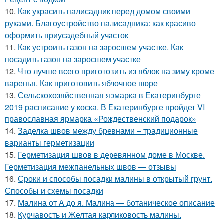
10.
Как украсить палисадник перед домом своими
руками. Благоустройство палисадника: как красиво
оформить приусадебный участок
11.
Как устроить газон на заросшем участке. Как
посадить газон на заросшем участке
12.
Что лучше всего приготовить из яблок на зиму кроме
варенья. Как приготовить яблочное пюре
13.
Сельскохозяйственная ярмарка в Екатеринбурге
2019 расписание у коска. В Екатеринбурге пройдет VI
православная ярмарка «Рождественский подарок»
14.
Заделка швов между бревнами – традиционные
варианты герметизации
15.
Герметизация швов в деревянном доме в Москве.
Герметизация межпанельных швов — отзывы
16.
Сроки и способы посадки малины в открытый грунт.
Способы и схемы посадки
17.
Малина от А до я. Малина — ботаническое описание
18.
Курчавость и Желтая карликовость малины.