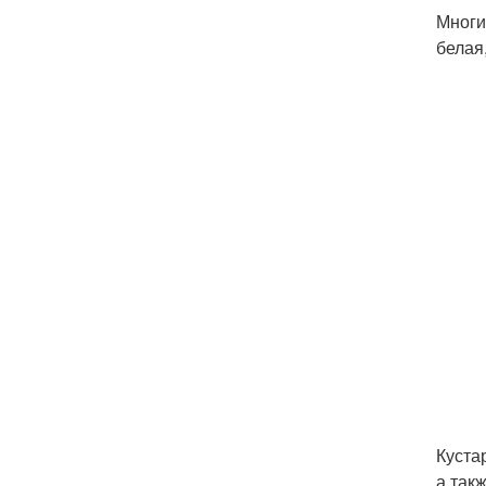
Многи
белая
Куста
а так