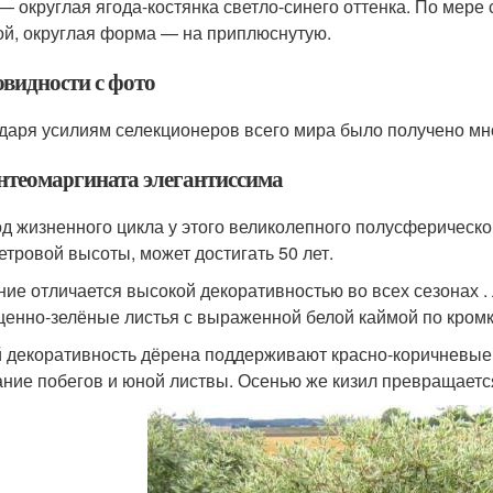
— округлая ягода-костянка светло-синего оттенка. По мере 
ой, округлая форма — на приплюснутую.
овидности с фото
даря усилиям селекционеров всего мира было получено мно
нтеомаргината элегантиссима
д жизненного цикла у этого великолепного полусферическо
етровой высоты, может достигать 50 лет.
ние отличается высокой декоративностью во всех сезонах 
енно-зелёные листья с выраженной белой каймой по кромк
 декоративность дёрена поддерживают красно-коричневые 
ание побегов и юной листвы. Осенью же кизил превращаетс