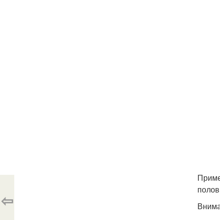
Приме
полов
⇦
Внима