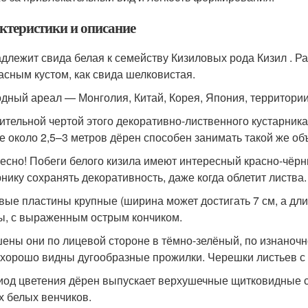
ктеристики и описание
длежит свида белая к семейству Кизиловых рода Кизил . Ра
асным кустом, как свида шелковистая.
дный ареал — Монголия, Китай, Корея, Япония, территории
ительной чертой этого декоративно-лиственного кустарника
е около 2,5–3 метров дёрен способен занимать такой же объ
есно! Побеги белого кизила имеют интересный красно-чёрн
рнику сохранять декоративность, даже когда облетит листва.
вые пластины крупные (ширина может достигать 7 см, а дли
, с выраженным острым кончиком.
ены они по лицевой стороне в тёмно-зелёный, по изнаночно
 хорошо видны дугообразные прожилки. Черешки листьев с
иод цветения дёрен выпускает верхушечные щитковидные с
х белых венчиков.