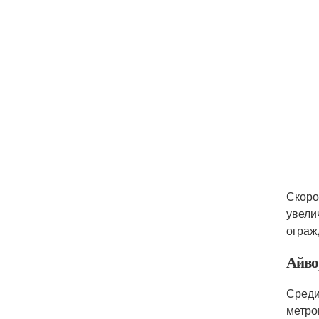
Скоро
увели
ограж
Айвор
Среди
метро