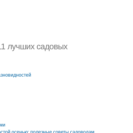
11 лучших садовых
азновидностей
ами
 хостой осенью: полезные советы садоводам