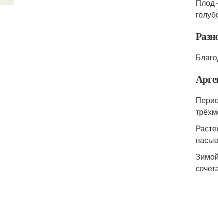
Плод 
голуб
Разн
Благо
Арге
Перио
трёхм
Расте
насыщ
Зимой
сочет