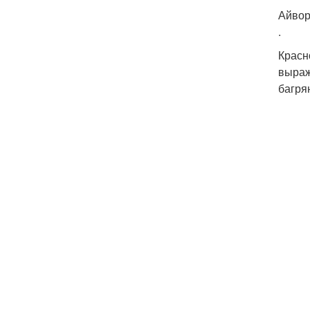
Айвор
.
Красн
выраж
багря