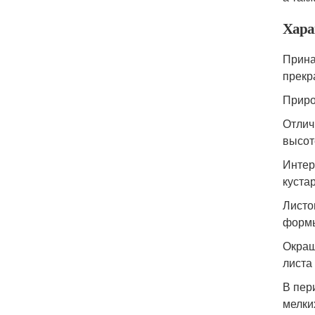
Хара
Прина
прекр
Приро
Отлич
высот
Интер
куста
Листо
формы
Окраш
листа
В пер
мелки