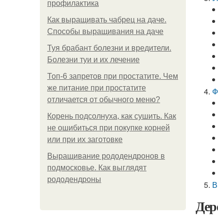
профилактика
Как выращивать чабрец на даче.
Способы выращивания на даче
Туя брабант болезни и вредители.
Болезни туи и их лечение
Топ-6 запретов при простатите. Чем
же питание при простатите
Ф
отличается от обычного меню?
Корень подсолнуха, как сушить. Как
не ошибиться при покупке корней
или при их заготовке
Выращивание рододендронов в
подмосковье. Как выглядят
рододендроны
В
Дер