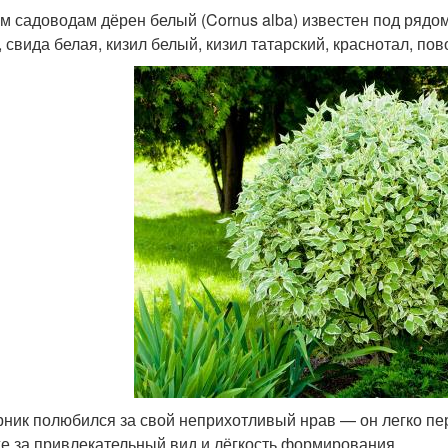
м садоводам дёрен белый (Cornus alba) известен под рядо
, свида белая, кизил белый, кизил татарский, краснотал, по
рник полюбился за свой неприхотливый нрав — он легко пер
же за привлекательный вид и лёгкость формирования.