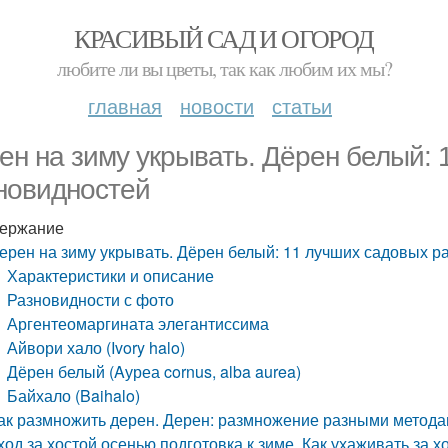
КРАСИВЫЙ САД И ОГОРОД
любите ли вы цветы, так как любим их мы?
главная
новости
статьи
ен на зиму укрывать. Дёрен белый: 
новидностей
ержание
ерен на зиму укрывать. Дёрен белый: 11 лучших садовых р
Характеристики и описание
Разновидности с фото
Аргентеомаргината элегантиссима
Айвори хало (Ivory halo)
Дёрен белый (Aуреа cornus, alba aurea)
Байхало (Baihalo)
ак размножить дерен. Дерен: размножение разными метод
ход за хостой осенью подготовка к зиме. Как ухаживать за