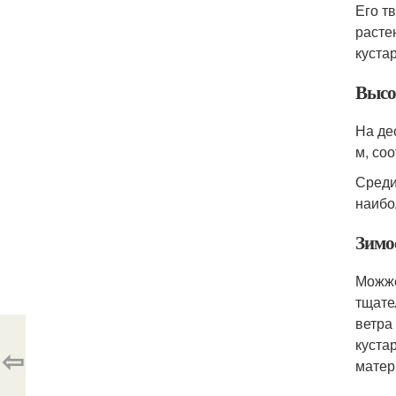
Его т
расте
куста
Высо
На де
м, со
Среди
наибо
Зимо
Можже
тщате
ветра
куста
⇦
матер