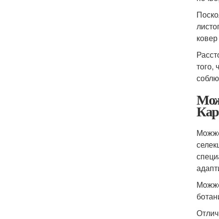
Поско
листо
ковер
Расст
того,
соблю
Мож
Кар
Можже
селек
специ
адапт
Можже
ботан
Отлич