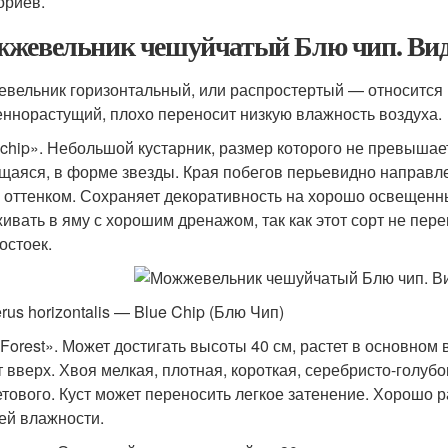
ориев.
жевельник чешуйчатый Блю чип. Вид
вельник горизонтальный, или распростертый — относится
ннорастущий, плохо переносит низкую влажность воздуха.
 chip». Небольшой кустарник, размер которого не превышает
щаяся, в форме звезды. Края побегов перьевидно направле
 оттенком. Сохраняет декоративность на хорошо освещен
ивать в яму с хорошим дренажом, так как этот сорт не пе
остоек.
rus horizontalis — Blue Chip (Блю Чип)
 Forest». Может достигать высоты 40 см, растет в основном 
т вверх. Хвоя мелкая, плотная, короткая, серебристо-голубо
тового. Куст может переносить легкое затенение. Хорошо р
ей влажности.