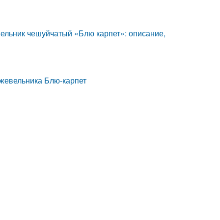
льник чешуйчатый «Блю карпет»: описание,
жевельника Блю-карпет