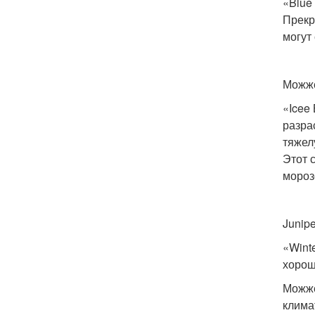
«Blue
Прекр
могут
Можже
«Icee
разра
тяжел
Этот 
мороз
Junipe
«Wint
хорош
Можже
клима