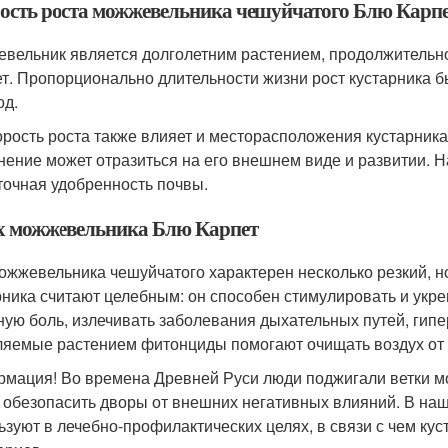
ость роста можжевельника чешуйчатого Блю Карп
вельник является долголетним растением, продолжительно
ет. Пропорционально длительности жизни рост кустарника бы
од.
орость роста также влияет и месторасположения кустарника
нение может отразиться на его внешнем виде и развитии. Н
точная удобренность почвы.
х можжевельника Блю Карпет
ожжевельника чешуйчатого характерен несколько резкий, н
рника считают целебным: он способен стимулировать и укре
ную боль, излечивать заболевания дыхательных путей, гипе
яемые растением фитонциды помогают очищать воздух от 
мация! Во времена Древней Руси люди поджигали ветки м
 обезопасить дворы от внешних негативных влияний. В на
ьзуют в лечебно-профилактических целях, в связи с чем кус