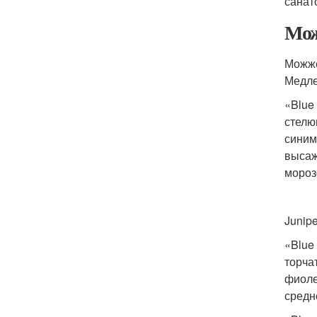
санат
Мож
Можже
Медле
«Blue
стелю
синим
высаж
мороз
Junipe
«Blue
торча
фиоле
средн