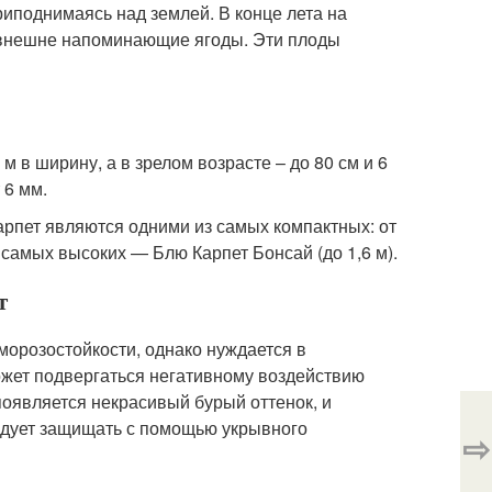
приподнимаясь над землей. В конце лета на
 внешне напоминающие ягоды. Эти плоды
м в ширину, а в зрелом возрасте – до 80 см и 6
 6 мм.
рпет являются одними из самых компактных: от
самых высоких — Блю Карпет Бонсай (до 1,6 м).
т
орозостойкости, однако нуждается в
ожет подвергаться негативному воздействию
появляется некрасивый бурый оттенок, и
ледует защищать с помощью укрывного
⇨