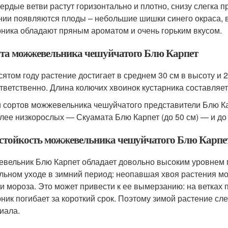
вердые ветви растут горизонтально и плотно, снизу слегка 
нии появляются плоды – небольшие шишки синего окраса,
рника обладают пряным ароматом и очень горьким вкусом.
та можжевельника чешуйчатого Блю Карпет
сятом году растение достигает в среднем 30 см в высоту и 2 
ответственно. Длина колючих хвоинок кустарника составляет
 сортов можжевельника чешуйчатого представители Блю Ка
лее низкорослых — Скуамата Блю Карпет (до 50 см) — и до 
стойкость можжевельника чешуйчатого Блю Карпе
вельник Блю Карпет обладает довольно высоким уровнем м
льном уходе в зимний период: неопавшая хвоя растения м
 и мороза. Это может привести к ее вымерзанию: на ветках 
рник погибает за короткий срок. Поэтому зимой растение с
иала.