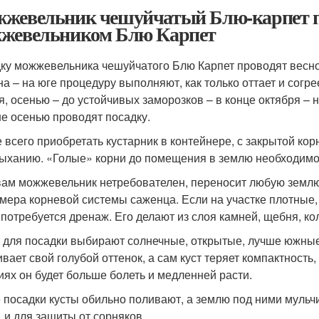
жевельник чешуйчатый Блю-карпет пос
жевельником Блю Карпет
ку можжевельника чешуйчатого Блю Карпет проводят весной
на – на юге процедуру выполняют, как только оттает и согрее
я, осенью – до устойчивых заморозков – в конце октября – 
е осенью проводят посадку.
 всего приобретать кустарник в контейнере, с закрытой кор
ыханию. «Голые» корни до помещения в землю необходимо
вам можжевельник нетребователен, переносит любую земл
змера корневой системы саженца. Если на участке плотные,
 потребуется дренаж. Его делают из слоя камней, щебня, ко
 для посадки выбирают солнечные, открытые, лучше южные
ивает свой голубой оттенок, а сам куст теряет компактност
иях он будет больше болеть и медленней расти.
 посадки кусты обильно поливают, а землю под ними мульч
, и для защиты от сорняков.