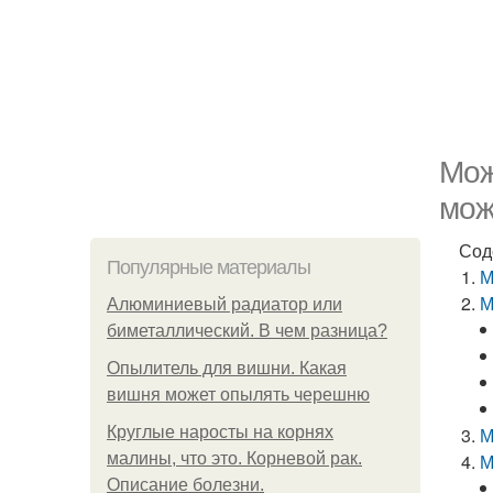
Мож
мож
Сод
Популярные материалы
М
М
Алюминиевый радиатор или
биметаллический. В чем разница?
Опылитель для вишни. Какая
вишня может опылять черешню
Круглые наросты на корнях
М
малины, что это. Корневой рак.
М
Описание болезни.