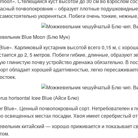
 moon». Стелющийся куст высотой до 30 см во взрослом сос
асный почвопокровник – образует плотные подушковидные 
 самостоятельно укореняться. Побеги очень тонкие, нежные
вельник Blue Moon (Блю Мун)
 Blue». Карликовый кустарник высотой всего 0,15 м, с хоро
стается до 2, 5 метров. Побеги гибкие, длинные, образуют 
ую глинистую почву устройство дренажа обязательно. В по
сорт обладает хорошей адаптивностью, легко пересаживаетс
остоек.
rus horisontal Icee Blue (Айси Блю)
er Blue». Ценный почвопокровный сорт. Нетребователен к п
о освещенных местах посадки. Хвоя имеет серебристый отт
вельник китайский — хорошо приживается и показывает св
том.