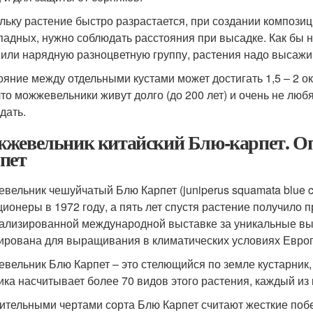
льку растение быстро разрастается, при создании композиц
падных, нужно соблюдать расстояния при высадке. Как бы 
 или нарядную разноцветную группу, растения надо высажи
ояние между отдельными кустами может достигать 1,5 – 2 ок
 что можжевельники живут долго (до 200 лет) и очень не лю
дать.
жевельник китайский Блю-карпет. О
пет
вельник чешуйчатый Блю Карпет (juniperus squamata blue 
ционеры в 1972 году, а пять лет спустя растение получило 
ализированной международной выставке за уникальные вы
ирована для выращивания в климатических условиях Европ
вельник Блю Карпет – это стелющийся по земле кустарник,
ика насчитывает более 70 видов этого растения, каждый из
ительными чертами сорта Блю Карпет считают жесткие побе