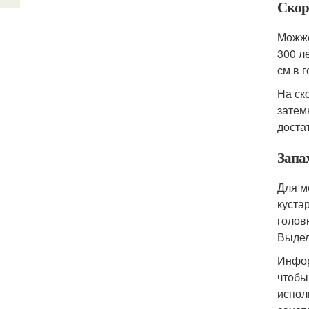
Скор
Можже
300 л
см в г
На ск
затем
доста
Запа
Для м
куста
голов
Выдел
Инфор
чтобы
испол