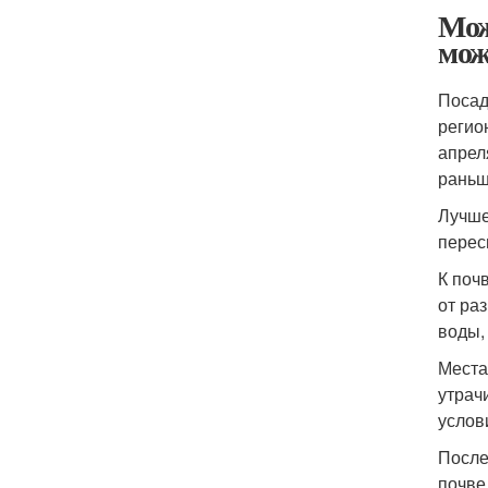
Мож
мож
Посад
регио
апрел
раньш
Лучше
перес
К поч
от ра
воды,
Места
утрач
услов
После
почве