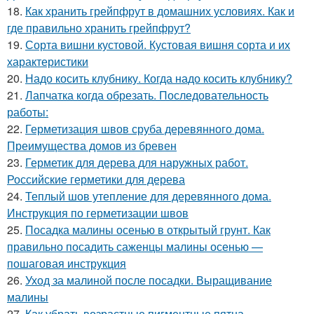
18.
Как хранить грейпфрут в домашних условиях. Как и
где правильно хранить грейпфрут?
19.
Сорта вишни кустовой. Кустовая вишня сорта и их
характеристики
20.
Надо косить клубнику. Когда надо косить клубнику?
21.
Лапчатка когда обрезать. Последовательность
работы:
22.
Герметизация швов сруба деревянного дома.
Преимущества домов из бревен
23.
Герметик для дерева для наружных работ.
Российские герметики для дерева
24.
Теплый шов утепление для деревянного дома.
Инструкция по герметизации швов
25.
Посадка малины осенью в открытый грунт. Как
правильно посадить саженцы малины осенью —
пошаговая инструкция
26.
Уход за малиной после посадки. Выращивание
малины
27.
Как убрать возрастные пигментные пятна.