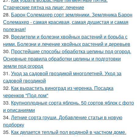
Старческие пятна на лице: лечение
28.
Барон Солемахер сорт земляники. Земляника Барон
Солемахер - самая красивая, самая душистая и самая
полезная!
29.
Вредители и болезни хвойных растений и борьба с
ними. Болезни и лечение хвойных растений и деревьев
30.
Простейшие способы обработка целины под огород.
Основные правила обработки целины и подготовки
земли под огород
31.
Уход за садовой гвоздикой многолетней. Уход за
садовой гвоздикой
32.
Как вырастить виноград из черенка. Посадка
черенков "Под лом"
33.
Крупноплодные сорта яблонь. 50 сортов яблок с фото
и описаниями
34.
Летние сорта груши. Добавление статьи в новую
подборку
35.
Как делается теплый пол водяной в частном доме.