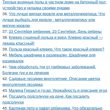
Теплые водяные полы в частном доме на бетонный пол:
устройство и укладка своими руками
36.
Что лучше мягкая кровля или металлочерепица. Что
лучше выбрать для кровли - металлочерепицу или
мягкую кровлю
37.
23 Сентября рябинник. 23 Сентября. День рябины
38.
Клевер сушеный польза и вред. Клевер красный —
лекарь классный!
39.
Польза красный клевер. Что такое красный клевер?
40.
Мебель шкафчики в раздевалку. Шкафчики для
раздевалок
41.
Чем обработать туи от грибковых заболеваний.
Болезни туи и их лечение
42.
Садовые гвоздики многолетние. Описание цветка
многолетняя гвоздика
43.
Малина Геракл и гусар. Урожайность и описание ягод
44.
Посадить подсолнухи на даче. Как посадить
подсолнухи
45.
Картинки петр и павел рябинники. Что обязательно