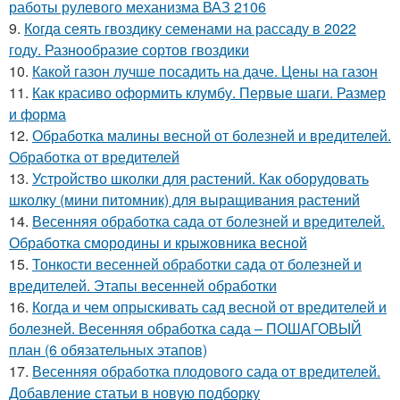
работы рулевого механизма ВАЗ 2106
9.
Когда сеять гвоздику семенами на рассаду в 2022
году. Разнообразие сортов гвоздики
10.
Какой газон лучше посадить на даче. Цены на газон
11.
Как красиво оформить клумбу. Первые шаги. Размер
и форма
12.
Обработка малины весной от болезней и вредителей.
Обработка от вредителей
13.
Устройство школки для растений. Как оборудовать
школку (мини питомник) для выращивания растений
14.
Весенняя обработка сада от болезней и вредителей.
Обработка смородины и крыжовника весной
15.
Тонкости весенней обработки сада от болезней и
вредителей. Этапы весенней обработки
16.
Когда и чем опрыскивать сад весной от вредителей и
болезней. Весенняя обработка сада – ПОШАГОВЫЙ
план (6 обязательных этапов)
17.
Весенняя обработка плодового сада от вредителей.
Добавление статьи в новую подборку