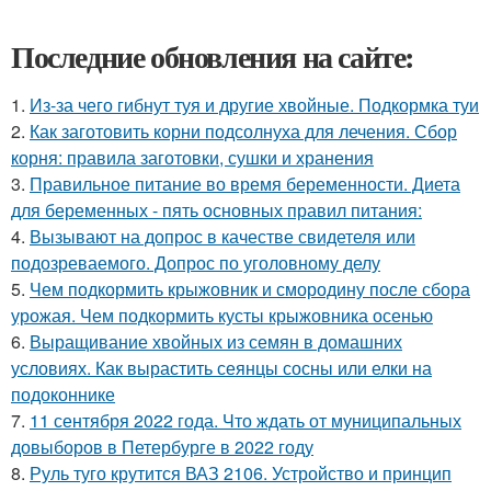
Последние обновления на сайте:
1.
Из-за чего гибнут туя и другие хвойные. Подкормка туи
2.
Как заготовить корни подсолнуха для лечения. Сбор
корня: правила заготовки, сушки и хранения
3.
Правильное питание во время беременности. Диета
для беременных - пять основных правил питания:
4.
Вызывают на допрос в качестве свидетеля или
подозреваемого. Допрос по уголовному делу
5.
Чем подкормить крыжовник и смородину после сбора
урожая. Чем подкормить кусты крыжовника осенью
6.
Выращивание хвойных из семян в домашних
условиях. Как вырастить сеянцы сосны или елки на
подоконнике
7.
11 сентября 2022 года. Что ждать от муниципальных
довыборов в Петербурге в 2022 году
8.
Руль туго крутится ВАЗ 2106. Устройство и принцип