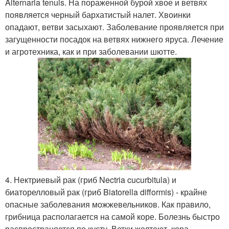
Alternaria tenuis. На пораженной бурой хвое и ветвях
появляется черный бархатистый налет. Хвоинки
опадают, ветви засыхают. Заболевание проявляется при
загущенности посадок на ветвях нижнего яруса. Лечение
и агротехника, как и при заболевании шютте.
4. Нектриевый рак (гриб Nectria cucurbitula) и
биаторелловый рак (гриб Biatorella difformis) - крайне
опасные заболевания можжевельников. Как правило,
грибница располагается на самой коре. Болезнь быстро
распространяется по кусту. Ветки желтеют, кора