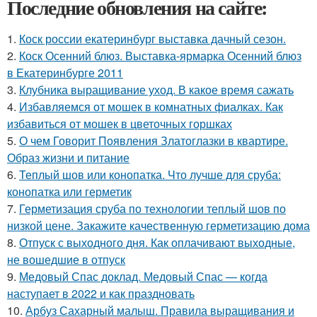
Последние обновления на сайте:
1.
Коск россии екатеринбург выставка дачный сезон.
2.
Коск Осенний блюз. Выставка-ярмарка Осенний блюз
в Екатеринбурге 2011
3.
Клубника выращивание уход. В какое время сажать
4.
Избавляемся от мошек в комнатных фиалках. Как
избавиться от мошек в цветочных горшках
5.
О чем Говорит Появления Златоглазки в квартире.
Образ жизни и питание
6.
Теплый шов или конопатка. Что лучше для сруба:
конопатка или герметик
7.
Герметизация сруба по технологии теплый шов по
низкой цене. Закажите качественную герметизацию дома
8.
Отпуск с выходного дня. Как оплачивают выходные,
не вошедшие в отпуск
9.
Медовый Спас доклад. Медовый Спас — когда
наступает в 2022 и как праздновать
10.
Арбуз Сахарный малыш. Правила выращивания и