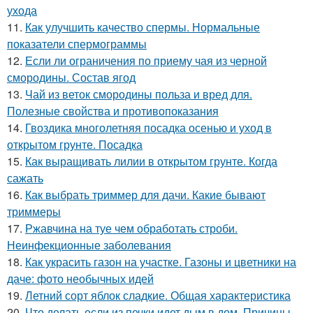
ухода
11.
Как улучшить качество спермы. Нормальные
показатели спермограммы
12.
Если ли ограничения по приему чая из черной
смородины. Состав ягод
13.
Чай из веток смородины польза и вред для.
Полезные свойства и противопоказания
14.
Гвоздика многолетняя посадка осенью и уход в
открытом грунте. Посадка
15.
Как выращивать лилии в открытом грунте. Когда
сажать
16.
Как выбрать триммер для дачи. Какие бывают
триммеры
17.
Ржавчина на туе чем обработать строби.
Неинфекционные заболевания
18.
Как украсить газон на участке. Газоны и цветники на
даче: фото необычных идей
19.
Летний сорт яблок сладкие. Общая характеристика
20.
Что делать если из печки идет дым в дом. Причины