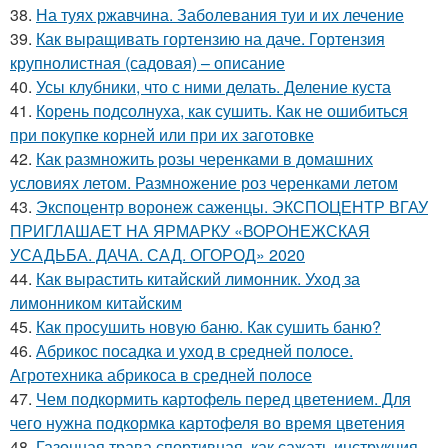
38.
На туях ржавчина. Заболевания туи и их лечение
39.
Как выращивать гортензию на даче. Гортензия
крупнолистная (садовая) – описание
40.
Усы клубники, что с ними делать. Деление куста
41.
Корень подсолнуха, как сушить. Как не ошибиться
при покупке корней или при их заготовке
42.
Как размножить розы черенками в домашних
условиях летом. Размножение роз черенками летом
43.
Экспоцентр воронеж саженцы. ЭКСПОЦЕНТР ВГАУ
ПРИГЛАШАЕТ НА ЯРМАРКУ «ВОРОНЕЖСКАЯ
УСАДЬБА. ДАЧА. САД. ОГОРОД» 2020
44.
Как вырастить китайский лимонник. Уход за
лимонником китайским
45.
Как просушить новую баню. Как сушить баню?
46.
Абрикос посадка и уход в средней полосе.
Агротехника абрикоса в средней полосе
47.
Чем подкормить картофель перед цветением. Для
чего нужна подкормка картофеля во время цветения
48.
Газонная трава спортивная, как сажать инструкция.