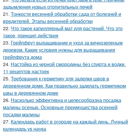
задымления новых отопительных печей
21.
Тонкости весенней обработки сада от болезней и
вредителей. Этапы весенней обработки
22.
Что такое капиллярный мат для растений. Что это
такое, принцип действия
23.
Грейпфрут выращивание и уход за вечнозеленым
деревом. Какие условия нужны для выращивания
грейпфрута дома
24.
Настойка из черной смородины без спирта и водки.
11 рецептов настоек
25.
Требования к герметику для заделки швов в
деревянном доме. Как правильно заделать герметиком
швы в деревянном доме
26.
Насколько эффективна и целесообразна посадка
малины осенью. Основные преимущества осенней
посадки малины
27.
Календарь работ в огороде на каждый день. Лунный
календарь vs наука