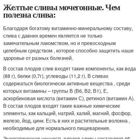
Желтые сливы мочегонные. Чем
полезна слива:
Благодаря богатому витаминно-минеральному составу,
слива с давних времен является не только
замечательным лакомством, но и превосходным
целебным средством , которое способно защитить наше
здоровье от разных болезней.
В состав плодов слив входят такие компоненты, как вода
(88 г), белки (0,7г), углеводы (11,2 г). В сливах
содержаться биологически активные вещества , среди
которых витамины – группы В (В6, В2, В1), Е,
аскорбиновая кислота (витамин С), ретинол (витамин А).
В состав плодов входят такие важные химические
элементы, как кальций, натрий, калий, магний, фосфор,
железо, йод, цинк. Есть в них и растительные волокна ,
необходимые для нормального пищеварения.
Энергетическая ценность плодов сливы составляет 46