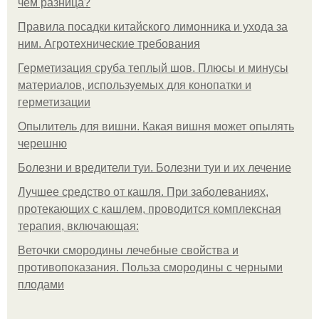
чем разница?
Правила посадки китайского лимонника и ухода за
ним. Агротехнические требования
Герметизация сруба теплый шов. Плюсы и минусы
материалов, используемых для конопатки и
герметизации
Опылитель для вишни. Какая вишня может опылять
черешню
Болезни и вредители туи. Болезни туи и их лечение
Лучшее средство от кашля. При заболеваниях,
протекающих с кашлем, проводится комплексная
терапия, включающая:
Веточки смородины лечебные свойства и
противопоказания. Польза смородины с черными
плодами