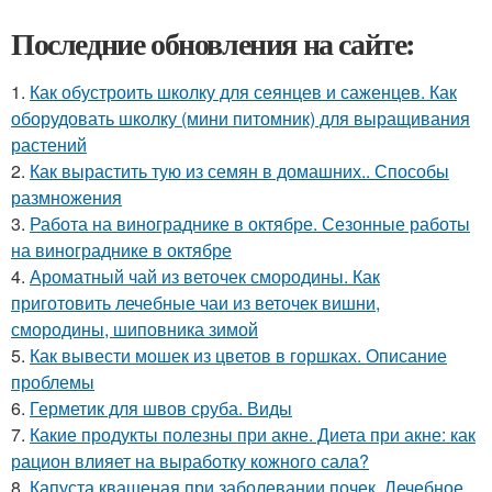
Последние обновления на сайте:
1.
Как обустроить школку для сеянцев и саженцев. Как
оборудовать школку (мини питомник) для выращивания
растений
2.
Как вырастить тую из семян в домашних.. Способы
размножения
3.
Работа на винограднике в октябре. Сезонные работы
на винограднике в октябре
4.
Ароматный чай из веточек смородины. Как
приготовить лечебные чаи из веточек вишни,
смородины, шиповника зимой
5.
Как вывести мошек из цветов в горшках. Описание
проблемы
6.
Герметик для швов сруба. Виды
7.
Какие продукты полезны при акне. Диета при акне: как
рацион влияет на выработку кожного сала?
8.
Капуста квашеная при заболевании почек. Лечебное