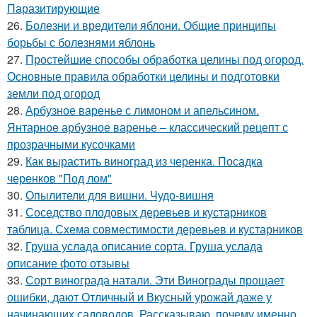
Паразитирующие
26.
Болезни и вредители яблони. Общие принципы
борьбы с болезнями яблонь
27.
Простейшие способы обработка целины под огород.
Основные правила обработки целины и подготовки
земли под огород
28.
Арбузное варенье с лимоном и апельсином.
Янтарное арбузное варенье – классический рецепт с
прозрачными кусочками
29.
Как вырастить виноград из черенка. Посадка
черенков "Под лом"
30.
Опылители для вишни. Чудо-вишня
31.
Соседство плодовых деревьев и кустарников
таблица. Схема совместимости деревьев и кустарников
32.
Груша услада описание сорта. Груша услада
описание фото отзывы
33.
Сорт винограда натали. Эти Винограды прощает
ошибки, дают Отличный и Вкусный урожай даже у
начинающих садоводов. Рассказываю, почему именно