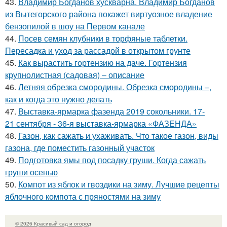
43.
Владимир Богданов хускварна. Владимир Богданов
из Вытегорского района покажет виртуозное владение
бензопилой в шоу на Первом канале
44.
Посев семян клубники в торфяные таблетки.
Пересадка и уход за рассадой в открытом грунте
45.
Как вырастить гортензию на даче. Гортензия
крупнолистная (садовая) – описание
46.
Летняя обрезка смородины. Обрезка смородины –,
как и когда это нужно делать
47.
Выставка-ярмарка фазенда 2019 сокольники. 17-
21 сентября - 36-я выставка-ярмарка «ФАЗЕНДА»
48.
Газон, как сажать и ухаживать. Что такое газон, виды
газона, где поместить газонный участок
49.
Подготовка ямы под посадку груши. Когда сажать
груши осенью
50.
Компот из яблок и гвоздики на зиму. Лучшие рецепты
яблочного компота с пряностями на зиму
© 2026 Красивый сад и огород