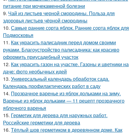
питание при мочекаменной болезни
9.
Чай из листьев черной смородины. Польза для
здоровья листьев чёрной смородины
10.
Самые ранние сорта яблок. Ранние сорта яблок для
Подмосковья
11.
Как украсить палисадник перед домом своими
руками. Благоустройство палисадника: как красиво
оформить приусадебный участок
12.
Как украсить газон на участке. Газоны и цветники на
даче: фото необычных идей
13.
Универсальный календарь обработок сада.
Календарь профилактических работ в саду
14.
Прозрачное варенье из яблок дольками на зиму.
Варенье из яблок дольками — 11 рецепт прозрачного
яблочного варенья
15.
Герметик для дерева для наружных работ.
Российские герметики для дерева
16.
Тёплый шов герметиком в деревянном доме. Как