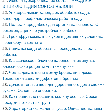
21.
Яблоня курьер описание сорта. НАРОДНАЯ
ЭНЦИКЛОПЕДИЯ СОРТОВ ЯБЛОНИ
22.
Универсальный календарь обработок сада.
Календарь профилактических работ в саду
23.
Польза и вред яблок для организма человека. О
рекомендациях по употреблению яблок
24.
Грейпфрут комнатный уход в домашних условиях.
Грейпфрут в комнате
25.
Лапчатка когда обрезать. Последовательность
работы:
26.
Классическое яблочное варенье пятиминутка.
Классические рецепты «пятиминутки»
27.
Чем заделать щели между бревнами в доме.
Технология заделки дефектов в бревнах
28.
Делаем теплый шов для деревянного дома своими
руками. Основные операции:
29.
Как правильно посадить малину осенью. Сроки
посадки в открытый грунт
30.
Характеристика малины Гусар. Описание малины