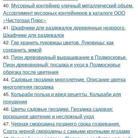
40.
Мусорный контейнер уличный металлический объем.
Ассортимент мусорных контейнеров в каталоге ООО
«Чистоград Плюс»
41.
Шкафчики для раздевалок деревянные недорого.
Шкафчики для раздевалок
42.
Где хранить луковицы цветов. Луковицы: как
сохранить зимой
43.
Пион древовидный выращивание в Подмосковье.
Пион древовидный: посадка и уход в Подмосковье
обрезка после цветения
44.
Садовые гвоздики многолетние. Описание цветка
многолетняя гвоздика
45.
Кольраби польза и вред рецепты. Кольраби для
похудения
46.
Цветы садовые гвоздики. Гвоздика садовая:
роскошное цветение и несложный уход
47.
Черная смородина позднего срока созревания.
Сорта черной смородины с самыми крупными ягодами