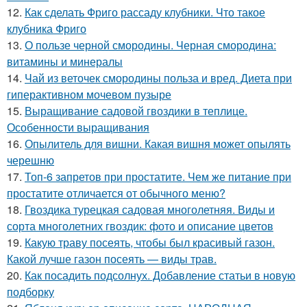
12.
Как сделать Фриго рассаду клубники. Что такое
клубника Фриго
13.
О пользе черной смородины. Черная смородина:
витамины и минералы
14.
Чай из веточек смородины польза и вред. Диета при
гиперактивном мочевом пузыре
15.
Выращивание садовой гвоздики в теплице.
Особенности выращивания
16.
Опылитель для вишни. Какая вишня может опылять
черешню
17.
Топ-6 запретов при простатите. Чем же питание при
простатите отличается от обычного меню?
18.
Гвоздика турецкая садовая многолетняя. Виды и
сорта многолетних гвоздик: фото и описание цветов
19.
Какую траву посеять, чтобы был красивый газон.
Какой лучше газон посеять — виды трав.
20.
Как посадить подсолнух. Добавление статьи в новую
подборку