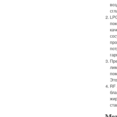
воз
сгл
LPG
пок
кач
сос
про
пот
гар
Пре
лим
пом
Это
RF 
бла
жир
ста
Мед