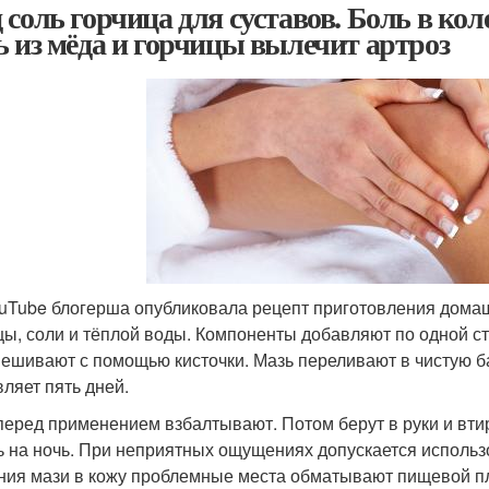
 соль горчица для суставов. Боль в кол
ь из мёда и горчицы вылечит артроз
uTube блогерша опубликовала рецепт приготовления домашн
цы, соли и тёплой воды. Компоненты добавляют по одной с
ешивают с помощью кисточки. Мазь переливают в чистую бан
вляет пять дней.
перед применением взбалтывают. Потом берут в руки и вти
ь на ночь. При неприятных ощущениях допускается использо
ния мази в кожу проблемные места обматывают пищевой пл