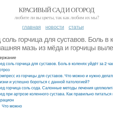
КРАСИВЫЙ САД И ОГОРОД
любите ли вы цветы, так как любим их мы?
главная
новости
статьи
 соль горчица для суставов. Боль в к
ашняя мазь из мёда и горчицы выле
ержание
ед соль горчица для суставов. Боль в коленях уйдёт за 2 ч
ртроз
омпресс из горчицы для суставов. Что можно и нужно делат
изни и успешно бороться с данной патологией?
ед горчица соль сода. Салонные методы лечения целлюлит
ед при артрозе коленного сустава. Как правильно питаться 
 рацион
Что можно