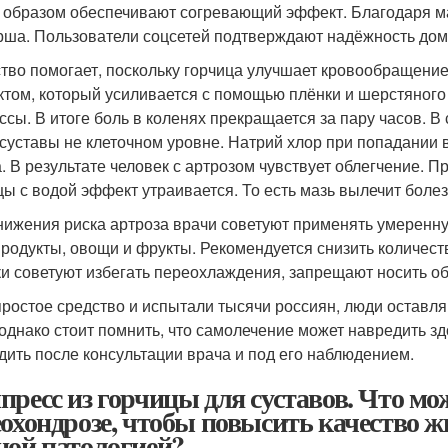
 образом обеспечивают согревающий эффект. Благодаря маз
рша. Пользователи соцсетей подтверждают надёжность дом
тво помогает, поскольку горчица улучшает кровообращение 
том, который усиливается с помощью плёнки и шерстяного
ссы. В итоге боль в коленях прекращается за пару часов. В
 суставы не клеточном уровне. Натрий хлор при попадании 
. В результате человек с артрозом чувствует облегчение. 
цы с водой эффект утраивается. То есть мазь вылечит болез
нижения риска артроза врачи советуют применять умеренну
родукты, овощи и фрукты. Рекомендуется снизить количест
и советуют избегать переохлаждения, запрещают носить об
простое средство и испытали тысячи россиян, люди оставл
 однако стоит помнить, что самолечение может навредить 
дить после консультации врача и под его наблюдением.
пресс из горчицы для суставов. Что мо
еохондрозе, чтобы повысить качество ж
ной патологией?