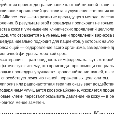
действия происходит разминание плотной жировой ткани, 
аживание проявлений целлюлита и улучшение состояния ко
 Alliance тела — это развитие предыдущего метода, масса
оления. В результате этой процедуры происходит не тольк
ества кожи и уменьшение клинических проявлений целлюли
удов, что отражается на уменьшении проявлений варикоза и
цедура идеально подходит для пациентов, у которых наб
рясающий — оздоровление всего организма, замедление п
моничной фигуры за короткий срок.
ссотерапия — разновидность лимфодренажа, суть которой
фатическую систему, что происходит при помощи специаль
ощью процедуры улучшается кровоснабжение тканей, выво
 способствует лечению тканей, пораженных целлюлитом.
липолиз или радиочастотная терапия оказывает воздействи
годаря чему улучшается кровоснабжение, ускоряется про
овые клетки перестают оказывать давление на кожу — в ре
новится менее заметен.
 при артрозе коленного сустава. Как п