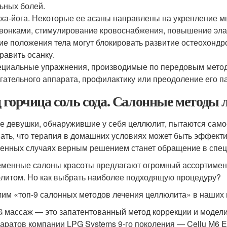
ьных болей.
ха-йога. Некоторые ее асаны направлены на укрепление 
вонками, стимулирование кровоснабжения, повышение элас
ие положения тела могут блокировать развитие остеохондро
равить осанку.
циальные упражнения, производимые по передовым метод
гательного аппарата, профилактику или преодоление его п
 горчица соль сода. Салонные методы 
е девушки, обнаружившие у себя целлюлит, пытаются само
ать, что терапия в домашних условиях может быть эффекти
енных случаях верным решением станет обращение в спец
менные салоны красоты предлагают огромный ассортимент 
литом. Но как выбрать наиболее подходящую процедуру?
им «топ-9 салонных методов лечения целлюлита» в наших 
 массаж — это запатентованный метод коррекции и модел
аратов компании LPG Systems 9-го поколения — Cellu M6 End