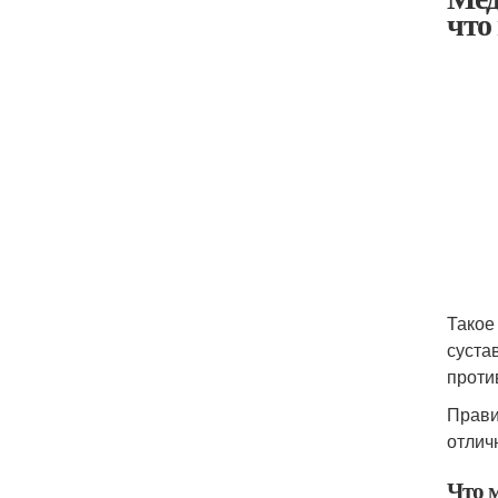
что
Такое
суста
проти
Прави
отлич
Что 