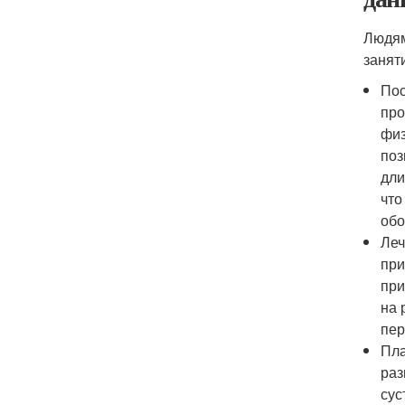
Людям
занят
Пос
про
физ
поз
дли
что
обо
Леч
при
при
на 
пер
Пла
раз
сус