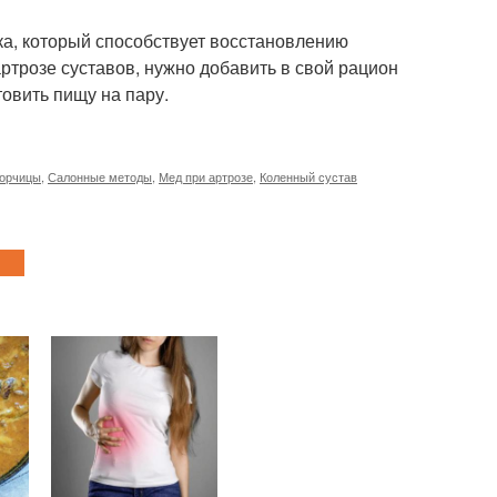
а, который способствует восстановлению
ртрозе суставов, нужно добавить в свой рацион
товить пищу на пару.
горчицы
,
Салонные методы
,
Мед при артрозе
,
Коленный сустав