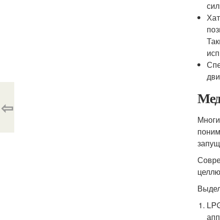
сил
Хат
поз
Так
исп
Спе
дви
Мед
⇦
Многи
поним
запущ
Совре
целлю
Выдел
LPG
апп