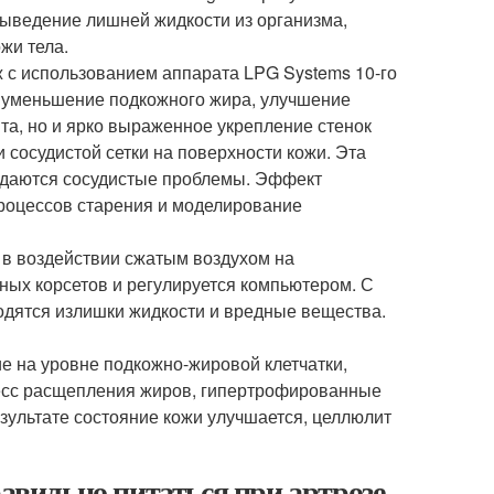
выведение лишней жидкости из организма,
жи тела.
ж с использованием аппарата LPG Systems 10-го
о уменьшение подкожного жира, улучшение
та, но и ярко выраженное укрепление стенок
 сосудистой сетки на поверхности кожи. Эта
людаются сосудистые проблемы. Эффект
роцессов старения и моделирование
 в воздействии сжатым воздухом на
ных корсетов и регулируется компьютером. С
дятся излишки жидкости и вредные вещества.
е на уровне подкожно-жировой клетчатки,
цесс расщепления жиров, гипертрофированные
зультате состояние кожи улучшается, целлюлит
равильно питаться при артрозе -