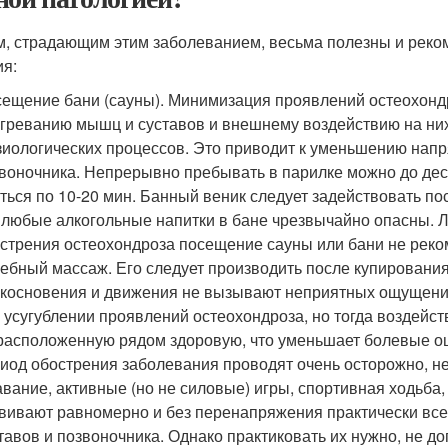
, страдающим этим заболеванием, весьма полезны и реко
ия:
ещение бани (сауны). Минимизация проявлений остеохондр
греванию мышц и суставов и внешнему воздействию на них
иологических процессов. Это приводит к уменьшению напря
воночника. Непрерывно пребывать в парилке можно до де
ться по 10-20 мин. Банный веник следует задействовать пос
 любые алкогольные напитки в бане чрезвычайно опасны. Л
стрения остеохондроза посещение сауны или бани не реко
ебный массаж. Его следует производить после купирования
косновения и движения не вызывают неприятных ощущений
 усугублении проявлений остеохондроза, но тогда воздейст
расположенную рядом здоровую, что уменьшает болевые о
иод обострения заболевания проводят очень осторожно, 
вание, активные (но не силовые) игры, спортивная ходьба, 
вивают равномерно и без перенапряжения практически все
тавов и позвоночника. Однако практиковать их нужно, не д