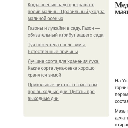
Мед
Когда осенью надо прекращать
маз
полив малины. Правильный уход за
малиной осенью
Газоны и лужайки в саду. Газон —
обязательный атрибут вашего сада
Туя пожелтела после зимы.
Естественные причины
Лучшие сорта для хранения лука.
Какие сорта лука-севка хорошо
хранятся зимой
На Yo
Прикольные цитаты со смыслом
горчи
про выходные дни. Цитаты про
перем
выходные дни
соста
Мазь 
делат
втира