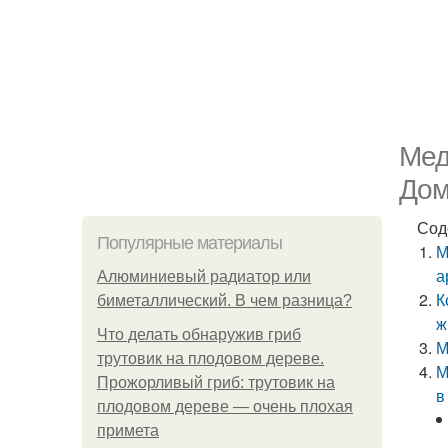
Мед
Дом
Сод
Популярные материалы
М
а
Алюминиевый радиатор или
К
биметаллический. В чем разница?
ж
Что делать обнаружив гриб
М
трутовик на плодовом дереве.
М
Прожорливый гриб: трутовик на
в
плодовом дереве — очень плохая
примета