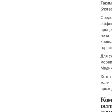
Таким
блоге
Средс
эффек
проце
лечит
хряща
горчи
Для с
мореп
Медик
Хоть 
мази,
прохо
Ком
ост
дан