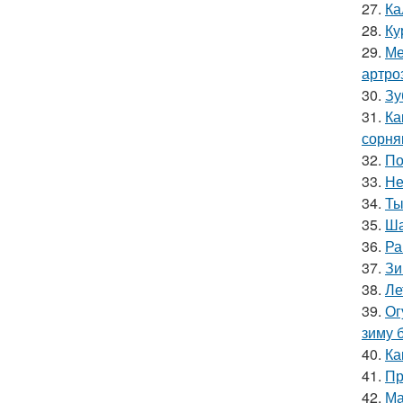
27.
Ка
28.
Ку
29.
Ме
артро
30.
Зу
31.
Ка
сорня
32.
По
33.
Не
34.
Ты
35.
Ша
36.
Ра
37.
Зи
38.
Ле
39.
Ог
зиму 
40.
Ка
41.
Пр
42.
Ма