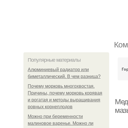
Ком
Популярные материалы
Го
Алюминиевый радиатор или
биметаллический. В чем разница?
Почему морковь многохвостая.
Причины, почему морковь корявая
и рогатая и методы выращивания
Мед 
ровных корнеплодов
маз
Можно при беременности
малиновое варенье. Можно ли