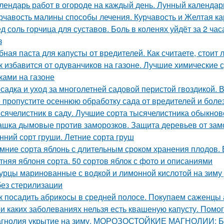
лендарь работ в огороде на каждый день. Лунный календарь
рчавость малины способы лечения. Курчавость и Желтая к
д соль горчица для суставов. Боль в коленях уйдёт за 2 ча
з
бная паста для капусты от вредителей. Как считаете, стоит
к избавится от одуванчиков на газоне. Лучшие химические 
ками на газоне
садка и уход за многолетней садовой перистой гвоздикой. 
 пропустите осеннюю обработку сада от вредителей и боле
сячелистник в саду. Лучшие сорта тысячелистника обыкнов
шка дымовые против заморозков. Защита деревьев от зам
нний сорт груши. Летние сорта груш
мние сорта яблонь с длительным сроком хранения плодов. 
тняя яблоня сорта. 50 сортов яблок с фото и описаниями
урцы маринованные с водкой и лимонной кислотой на зиму
без стерилизации
к посадить абрикосы в средней полосе. Покупаем саженцы
и каких заболеваниях нельзя есть квашеную капусту. Помо
гнолия укрытие на зиму. МОРОЗОСТОЙКИЕ МАГНОЛИИ