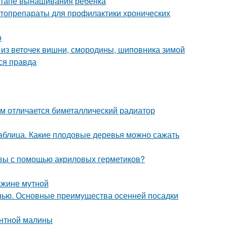
 этапе вынашивания ребенка
итопрепараты для профилактики хронических
о
аи из веточек вишни, смородины, шиповника зимой
ся правда
м отличается биметаллический радиатор
таблица. Какие плодовые деревья можно сажать
швы с помощью акриловых герметиков?
ажине мутной
нью. Основные преимущества осенней посадки
антной малины