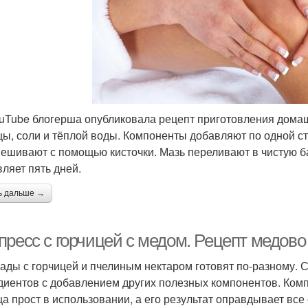
uTube блогерша опубликовала рецепт приготовления домашн
цы, соли и тёплой воды. Компоненты добавляют по одной с
ешивают с помощью кисточки. Мазь переливают в чистую бан
вляет пять дней.
ь дальше →
пресс с горчицей с медом. Рецепт медов
ады с горчицей и пчелиным нектаром готовят по-разному. 
диентов с добавлением других полезных компонентов. Компр
ца прост в использовании, а его результат оправдывает все