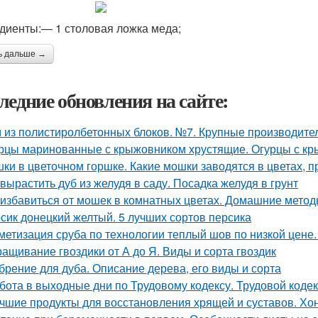
диенты:— 1 столовая ложка меда;
ь дальше →
ледние обновления на сайте:
 из полистиролбетонных блоков. №7. Крупные производите
рцы маринованные с крыжовником хрустящие. Огурцы с кр
ки в цветочном горшке. Какие мошки заводятся в цветах, 
 вырастить дуб из желудя в саду. Посадка желудя в грунт
 избавиться от мошек в комнатных цветах. Домашние мето
сик донецкий желтый. 5 лучших сортов персика
метизация сруба по технологии теплый шов по низкой цене
ащивание гвоздики от А до Я. Виды и сорта гвоздик
брение для дуба. Описание дерева, его виды и сорта
бота в выходные дни по Трудовому кодексу. Трудовой коде
чшие продукты для восстановления хрящей и суставов. Хо