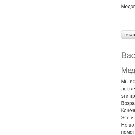
Медов
читат
Вас
Мед 
Мы вс
локтя
эти п
Возра
Конеч
Это и
Но во
помог