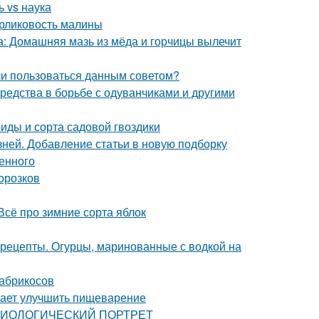
 vs наука
арликовость малины
са: Домашняя мазь из мёда и горчицы вылечит
 ли пользоваться данным советом?
средства в борьбе с одуванчиками и другими
Виды и сорта садовой гвоздики
зней. Добавление статьи в новую подборку
енного
орозков
Всё про зимние сорта яблок
 рецепты. Огурцы, маринованные с водкой на
 абрикосов
гает улучшить пищеварение
: БИОЛОГИЧЕСКИЙ ПОРТРЕТ