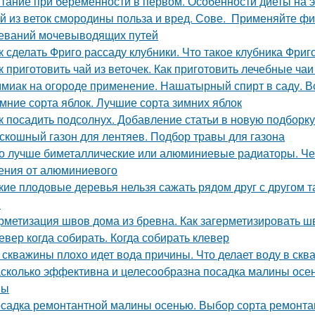
тание при беременности в первом. Особенности диеты на
й из веток смородины польза и вред. Сове. Применяйте ф
еваний мочевыводящих путей
к сделать Фриго рассаду клубники. Что такое клубника Фриг
к приготовить чай из веточек. Как приготовить лечебные ч
миак на огороде применение. Нашатырный спирт в саду. В
мние сорта яблок. Лучшие сорта зимних яблок
к посадить подсолнух. Добавление статьи в новую подборку
скошный газон для лентяев. Подбор травы для газона
о лучше биметаллические или алюминиевые радиаторы. Че
ения от алюминиевого
кие плодовые деревья нельзя сажать рядом друг с другом 
м
рметизация швов дома из бревна. Как загерметизировать 
евер когда собирать. Когда собирать клевер
 скважины плохо идет вода причины. Что делает воду в скв
сколько эффективна и целесообразна посадка малины осе
ны
садка ремонтантной малины осенью. Выбор сорта ремонт