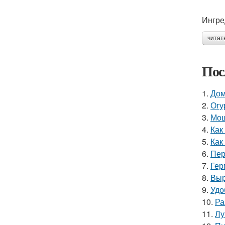
Ингре
читат
Пос
1.
Дом
2.
Огу
3.
Мош
4.
Как
5.
Как
6.
Пер
7.
Гер
8.
Выр
9.
Удо
10.
Ра
11.
Лу