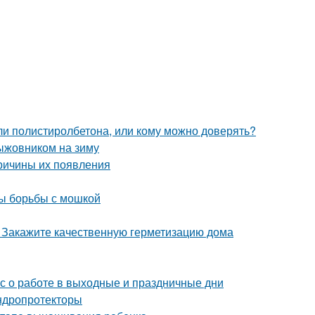
ли полистиролбетона, или кому можно доверять?
ыжовником на зиму
причины их появления
ды борьбы с мошкой
. Закажите качественную герметизацию дома
кс о работе в выходные и праздничные дни
ндропротекторы