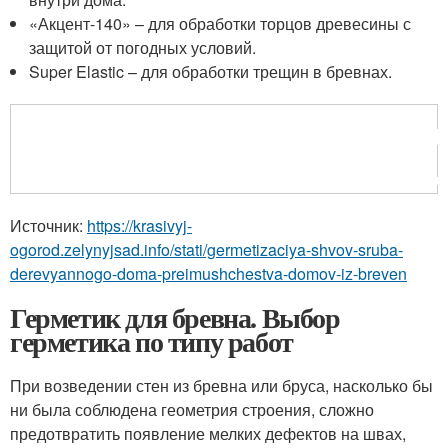
«Акцент-140» – для обработки торцов древесины с
защитой от погодных условий.
Super Elastic – для обработки трещин в бревнах.
Источник:
https://krasivyj-
ogorod.zelynyjsad.info/stati/germetizaciya-shvov-sruba-
derevyannogo-doma-preimushchestva-domov-iz-breven
Герметик для бревна. Выбор
герметика по типу работ
При возведении стен из бревна или бруса, насколько бы
ни была соблюдена геометрия строения, сложно
предотвратить появление мелких дефектов на швах,