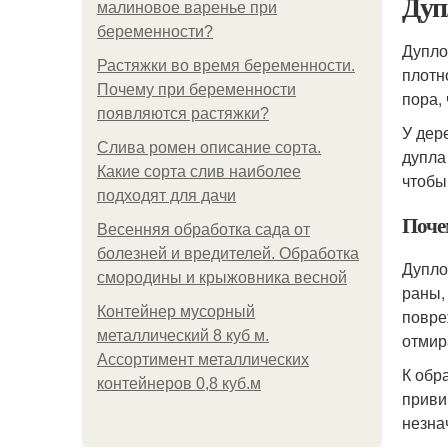
Дуп
малиновое варенье при
беременности?
Дупло
Растяжки во время беременности.
плотн
Почему при беременности
пора,
появляются растяжки?
У дер
Слива ромен описание сорта.
дупла
Какие сорта слив наиболее
чтобы
подходят для дачи
Поче
Весенняя обработка сада от
болезней и вредителей. Обработка
Дупло
смородины и крыжовника весной
раны,
Контейнер мусорный
повре
металлический 8 куб м.
отмир
Ассортимент металлических
К обр
контейнеров 0,8 куб.м
приви
незна