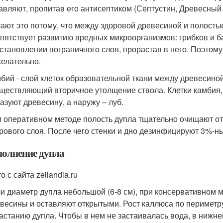
авляют, пропитав его антисептиком (Септустин, Древесный
ают это потому, что между здоровой древесиной и полость
пятствует развитию вредных микроорганизмов: грибков и ба
становлении пограничного слоя, прорастая в него. Поэтом
елательно.
бий - слой клеток образовательной ткани между древесиной
ществляющий вторичное утолщение ствола. Клетки камбия,
азуют древесину, а наружу – луб.
 оперативном методе полость дупла тщательно очищают от
рового слоя. После чего стенки и дно дезинфицируют 3%-н
полнение дупла
о с сайта zellandia.ru
и диаметр дупла небольшой (6-8 см), при консервативном 
весины и оставляют открытыми. Рост каллюса по периметр
астанию дупла. Чтобы в нем не застаивалась вода, в нижне