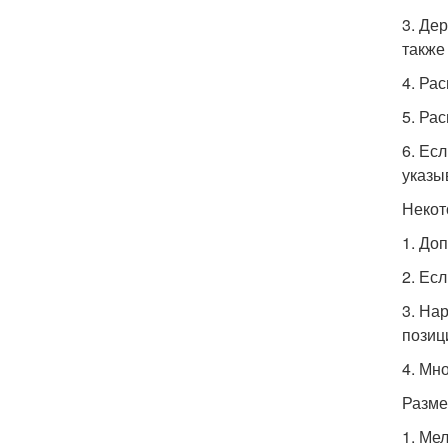
3. Де
также
4. Ра
5. Ра
6. Ес
указы
Некот
1. До
2. Ес
3. На
позиц
4. Мн
Разме
1. Ме