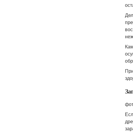
ост
Дел
пре
вос
неж
Кам
осу
обр
При
здо
За
фот
Есл
дре
зар