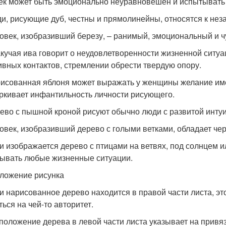
ек может быть эмоционально неуравновешен и испытывать 
ди, рисующие дуб, честны и прямолинейны, относятся к не
ловек, изобразивший березу, – ранимый, эмоциональный и 
акучая ива говорит о неудовлетворенности жизненной ситу
ивных контактов, стремлении обрести твердую опору.
рисованная яблоня может выражать у женщины желание имет
ркивает инфантильность личности рисующего.
рево с пышной кроной рисуют обычно люди с развитой инту
ловек, изобразивший дерево с голыми ветками, обладает че
ли изображается дерево с птицами на ветвях, под солнцем ил
ывать любые жизненные ситуации.
ложение рисунка
ли нарисованное дерево находится в правой части листа, эт
ться на чей-то авторитет.
сположение дерева в левой части листа указывает на привя