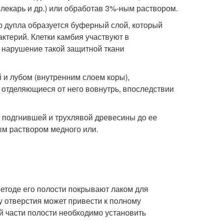
 лекарь и др.) или обработав 3%-ным раствором.
ю дупла образуется буферный слой, который
ктерий. Клетки камбия участвуют в
у нарушение такой защитной ткани
 и лубом (внутренним слоем коры),
 отделяющиеся от него вовнутрь, впоследствии
 подгнившей и трухлявой древесины до ее
ым раствором медного или.
методе его полости покрывают лаком для
у отверстия может привести к полному
й части полости необходимо установить