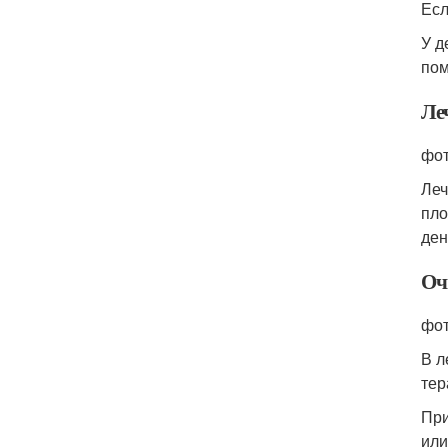
Есл
У д
пом
Ле
фот
Леч
пло
ден
Оч
фот
В л
тер
При
или