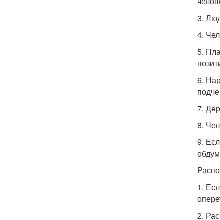
челов
3. Лю
4. Че
5. Пл
позит
6. На
подче
7. Де
8. Че
9. Ес
обдум
Распо
1. Ес
опере
2. Ра