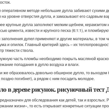
осток.
 оперативном методе небольшие дупла забивают сухими д
 на уровне отверстия дупла, и замазывают его садовым ва
ее крупные дупла заполняют мелким щебнем, керамзитом и
сью цемента, извести и крупного песка (6:1:1), и пломбирую
 заполнения дупел применяют и другие материалы, в том ч
ума и опилок. Главный критерий здесь – их теплопроводно
тр тяжести ствола.
ужную часть пломбы необходимо покрыть масляной краско
ежание попадания в дупло воздуха и влаги.
и же образовалось довольно обширное дупло, то выходом б
 поздно погибнет), а рядом с ним посадить молодое.
ло в дереве рисунок. рисуночный тес
предназначен для обследования как детей, так и взрослых. 
ржании жизни», то есть открывает конкретные ситуации пр