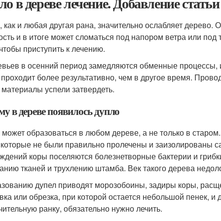
ло в дереве лечение. Добавление статьи
, как и любая другая рана, значительно ослабляет дерево. 
ость и в итоге может сломаться под напором ветра или под
 чтобы приступить к лечению.
евьев в осенний период замедляются обменные процессы, 
 проходит более результативно, чем в другое время. Прово
 материалы успели затвердеть.
му в дереве появилось дупло
 может образоваться в любом дереве, а не только в старом
 которые не были правильно пролечены и заизолированы с
ждений коры поселяются болезнетворные бактерии и грибки
анию тканей и трухлению штамба. Век такого дерева недоло
азованию дупел приводят морозобоины, задиры коры, расщ
вка или обрезка, при которой остается небольшой пенек, и
чительную ранку, обязательно нужно лечить.