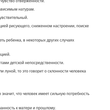
чувство отверженности.
зависимым натурам.
чувствительный.
ацией рисующего, сниженном настроении, поиске
ь ребенка, в некоторых других случаях
ицией.
ртами детской непосредственности.
и луной, то это говорит о склонности человека
о значит, что человек имеет сильную потребность
занность к матери и прошлому.