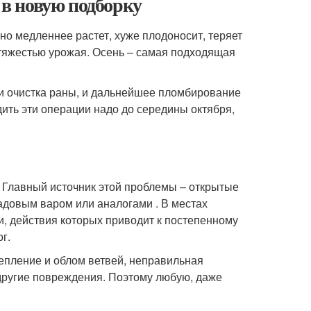
 в новую подборку
Оно медленнее растет, хуже плодоносит, теряет
 тяжестью урожая. Осень – самая подходящая
и очистка раны, и дальнейшее пломбирование
дить эти операции надо до середины октября,
. Главный источник этой проблемы – открытые
адовым варом или аналогами . В местах
, действия которых приводит к постепенному
г.
епление и облом ветвей, неправильная
 другие повреждения. Поэтому любую, даже