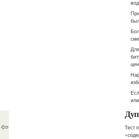
вод
При
был
Бол
сме
Для
бит
цен
Нар
изб
Есл
или
Дуп
⇦
Тест 
«соде