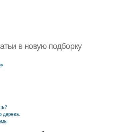
атьи в новую подборку
ку
ть?
о дерева.
лемы