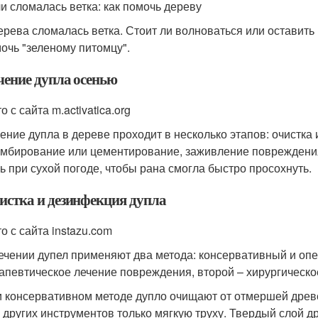
и сломалась ветка: как помочь дереву
ерева сломалась ветка. Стоит ли волноваться или оставить 
очь "зеленому питомцу".
чение дупла осенью
о с сайта m.activatica.org
ение дупла в дереве проходит в несколько этапов: очистка
мбирование или цементирование, заживление повреждения.
ь при сухой погоде, чтобы рана смогла быстро просохнуть.
истка и дезинфекция дупла
о с сайта instazu.com
ечении дупел применяют два метода: консервативный и оп
апевтическое лечение повреждения, второй – хирургическо
 консервативном методе дупло очищают от отмершей древ
 других инструментов только мягкую труху. Твердый слой д