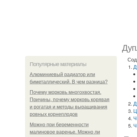
Дуп
Сод
Популярные материалы
Д
Алюминиевый радиатор или
биметаллический. В чем разница?
Почему морковь многохвостая.
Причины, почему морковь корявая
Д
и рогатая и методы выращивания
Ц
ровных корнеплодов
Ч
Можно при беременности
Ч
малиновое варенье. Можно ли