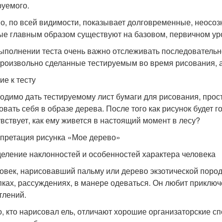
руемого.
о, по всей видимости, показывает долговременные, неосоз
ые главным образом существуют на базовом, первичном ур
ыполнении теста очень важно отслеживать последовательн
роизвольно сделанные тестируемым во время рисования, а
ие к тесту
одимо дать тестируемому лист бумаги для рисования, прост
овать себя в образе дерева. После того как рисунок будет г
увствует, как ему живется в настоящий момент в лесу?
претация рисунка «Мое дерево»
еление наклонностей и особенностей характера человека
ловек, нарисовавший пальму или дерево экзотической пород
пках, рассуждениях, в манере одеваться. Он любит приключ
тлений.
го, кто нарисовал ель, отличают хорошие организаторские сп