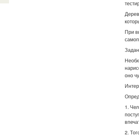
тести
Дерев
котор
При в
самоп
Задан
Необх
нарис
оно ч
Интер
Опред
1. Че
посту
впеча
2. То