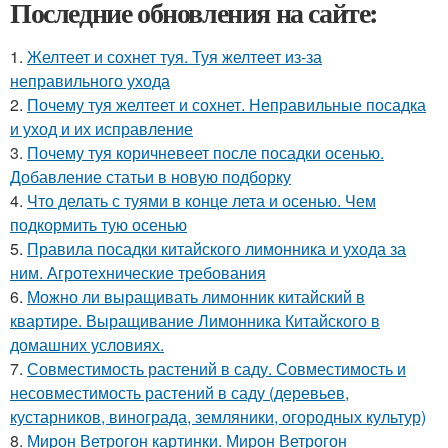
Последние обновления на сайте:
1.
Желтеет и сохнет туя. Туя желтеет из-за
неправильного ухода
2.
Почему туя желтеет и сохнет. Неправильные посадка
и уход и их исправление
3.
Почему туя коричневеет после посадки осенью.
Добавление статьи в новую подборку
4.
Что делать с туями в конце лета и осенью. Чем
подкормить тую осенью
5.
Правила посадки китайского лимонника и ухода за
ним. Агротехнические требования
6.
Можно ли выращивать лимонник китайский в
квартире. Выращивание Лимонника Китайского в
домашних условиях.
7.
Совместимость растений в саду. Совместимость и
несовместимость растений в саду (деревьев,
кустарников, винограда, земляники, огородных культур)
8.
Мирон Ветрогон картинки. Мирон Ветрогон