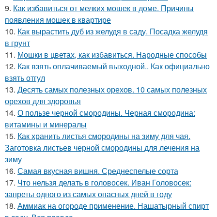
9.
Как избавиться от мелких мошек в доме. Причины
появления мошек в квартире
10.
Как вырастить дуб из желудя в саду. Посадка желудя
в грунт
11.
Мошки в цветах, как избавиться. Народные способы
12.
Как взять оплачиваемый выходной.. Как официально
взять отгул
13.
Десять самых полезных орехов. 10 самых полезных
орехов для здоровья
14.
О пользе черной смородины. Черная смородина:
витамины и минералы
15.
Как хранить листья смородины на зиму для чая.
Заготовка листьев черной смородины для лечения на
зиму
16.
Самая вкусная вишня. Среднеспелые сорта
17.
Что нельзя делать в головосек. Иван Головосек:
запреты одного из самых опасных дней в году
18.
Аммиак на огороде применение. Нашатырный спирт