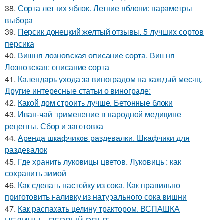
38.
Сорта летних яблок. Летние яблони: параметры
выбора
39.
Персик донецкий желтый отзывы. 5 лучших сортов
персика
40.
Вишня лозновская описание сорта. Вишня
Лозновская: описание сорта
41.
Календарь ухода за виноградом на каждый месяц.
Другие интересные статьи о винограде:
42.
Какой дом строить лучше. Бетонные блоки
43.
Иван-чай применение в народной медицине
рецепты. Сбор и заготовка
44.
Аренда шкафчиков раздевалки. Шкафчики для
раздевалок
45.
Где хранить луковицы цветов. Луковицы: как
сохранить зимой
46.
Как сделать настойку из сока. Как правильно
приготовить наливку из натурального сока вишни
47.
Как распахать целину трактором. ВСПАШКА