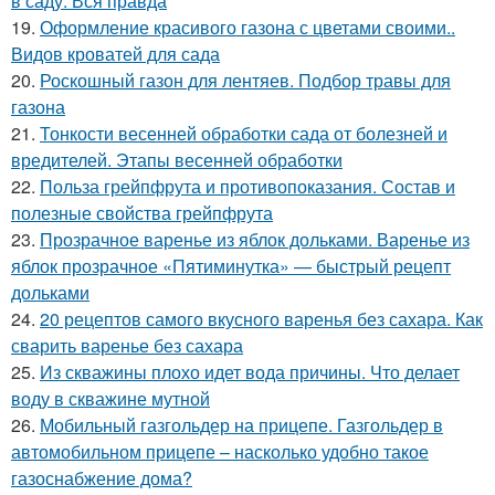
в саду. Вся правда
19.
Оформление красивого газона с цветами своими..
Видов кроватей для сада
20.
Роскошный газон для лентяев. Подбор травы для
газона
21.
Тонкости весенней обработки сада от болезней и
вредителей. Этапы весенней обработки
22.
Польза грейпфрута и противопоказания. Состав и
полезные свойства грейпфрута
23.
Прозрачное варенье из яблок дольками. Варенье из
яблок прозрачное «Пятиминутка» — быстрый рецепт
дольками
24.
20 рецептов самого вкусного варенья без сахара. Как
сварить варенье без сахара
25.
Из скважины плохо идет вода причины. Что делает
воду в скважине мутной
26.
Мобильный газгольдер на прицепе. Газгольдер в
автомобильном прицепе – насколько удобно такое
газоснабжение дома?