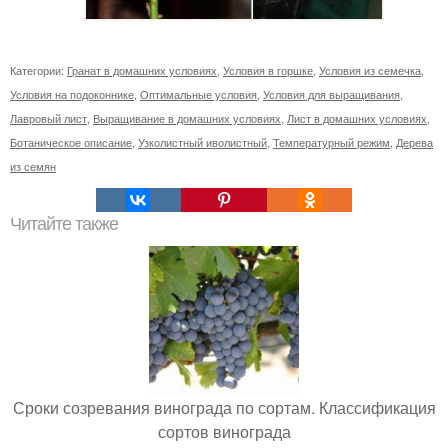
Категории:
Гранат в домашних условиях
,
Условия в горшке
,
Условия из семечка
,
Условия на подоконнике
,
Оптимальные условия
,
Условия для выращивания
,
Лавровый лист
,
Выращивание в домашних условиях
,
Лист в домашних условиях
,
Ботаническое описание
,
Узколистный иволистный
,
Температурный режим
,
Дерева
из семян
Читайте также
Сроки созревания винограда по сортам. Классификация
сортов винограда