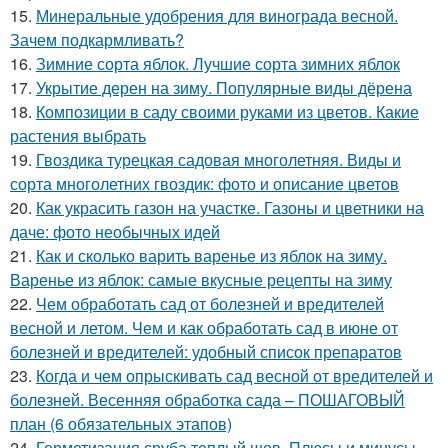
15.
Минеральные удобрения для винограда весной.
Зачем подкармливать?
16.
Зимние сорта яблок. Лучшие сорта зимних яблок
17.
Укрытие дерен на зиму. Популярные виды дёрена
18.
Композиции в саду своими руками из цветов. Какие
растения выбрать
19.
Гвоздика турецкая садовая многолетняя. Виды и
сорта многолетних гвоздик: фото и описание цветов
20.
Как украсить газон на участке. Газоны и цветники на
даче: фото необычных идей
21.
Как и сколько варить варенье из яблок на зиму.
Варенье из яблок: самые вкусные рецепты на зиму
22.
Чем обработать сад от болезней и вредителей
весной и летом. Чем и как обработать сад в июне от
болезней и вредителей: удобный список препаратов
23.
Когда и чем опрыскивать сад весной от вредителей и
болезней. Весенняя обработка сада – ПОШАГОВЫЙ
план (6 обязательных этапов)
24.
Герметизация сруба теплый шов. Плюсы и минусы