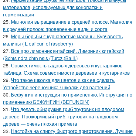
материалов, используемых для конопатки и
герметизации
25.
Магнолия выращивание в средней полосе. Магнолия
в средней полосе: проверенные виды и сорта
26.
Меры борьбы с курчавостью малины. Курчавость
малины ( L eaf curl of raspberry)
27.
Все про лимонник китайский. Лимонник китайский
(Schis ndra chin nsis (Turcz.)Baill.)
28.
Совместимость садовых деревьев и кустарников
таблица. Схема совместимости деревьев и кустарников
29.
Что такое школка для цветов и как ее сделать.
Устройство череночника / школки для растений
30.
Бефунгин инструкция по применению. Инструкция по
применению БЕФУНГИН (BEFUNGIN)
31.
Что делать обнаружив гриб трутовик на плодовом
дереве. Прожорливый гриб: трутовик на плодовом
дереве — очень плохая примета
32.
Настойка на спирту быстрого приготовления. Лучшие