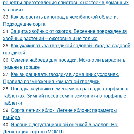
рецепты приготовления спиртовых настоек в домашних
условиях
33.
Как вырастить виноград в челябинской области.
Подходящие сорта
34.
Защита хвойных от ожогов. Весенние повреждения
хвойных растений – ожоговые и не только
35.
Как ухаживать за гвоздикой садовой. Уход за садовой
гвоздикой
36.
Семена чабреца для посадки. Можно ли вырастить
тимьян в горшке
37.
Как выращивать гвоздику в домашних условиях.
Правила размножения комнатной гвоздики
38.
Посадка клубники семенами на рассаду в торфяных
таблетках. Зимний посев семян земляники в торфяные
таблетки
39.
Сорта летних яблок. Летние яблони: параметры
выбора
40.
Яблони с дегустационной оценкой 5 баллов. Re:
Дегустация сортов (МОИП)