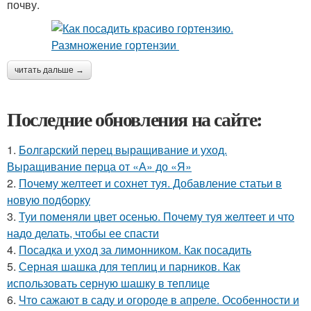
почву.
читать дальше →
Последние обновления на сайте:
1.
Болгарский перец выращивание и уход.
Выращивание перца от «А» до «Я»
2.
Почему желтеет и сохнет туя. Добавление статьи в
новую подборку
3.
Туи поменяли цвет осенью. Почему туя желтеет и что
надо делать, чтобы ее спасти
4.
Посадка и уход за лимонником. Как посадить
5.
Серная шашка для теплиц и парников. Как
использовать серную шашку в теплице
6.
Что сажают в саду и огороде в апреле. Особенности и