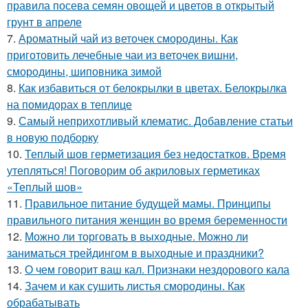
правила посева семян овощей и цветов в открытый
грунт в апреле
7.
Ароматный чай из веточек смородины. Как
приготовить лечебные чаи из веточек вишни,
смородины, шиповника зимой
8.
Как избавиться от белокрылки в цветах. Белокрылка
на помидорах в теплице
9.
Самый неприхотливый клематис. Добавление статьи
в новую подборку
10.
Теплый шов герметизация без недостатков. Время
утепляться! Поговорим об акриловых герметиках
«Теплый шов»
11.
Правильное питание будущей мамы. Принципы
правильного питания женщин во время беременности
12.
Можно ли торговать в выходные. Можно ли
заниматься трейдингом в выходные и праздники?
13.
О чем говорит ваш кал. Признаки нездорового кала
14.
Зачем и как сушить листья смородины. Как
обрабатывать