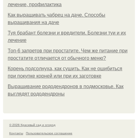
лечение, профилактика
Как выращивать чабрец на даче. Способы
выращивания на даче
Туя брабант болезни и вредители. Болезни туи и их
лечение
Топ-6 запретов при простатите. Чем же питание при
простатите отличается от обычного меню?
Корень подсолнуха, как сушить. Как не ошибиться
при покупке корней или при их заготовке
Выращивание рододендронов в подмосковье. Как
выглядят рододендроны
© 2026 Красивый сад и огород
Контакты
Пользовательское соглашение