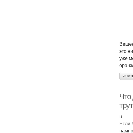
Вешен
это н
уже м
оранж
читат
Что
тру
u
Если 
намно