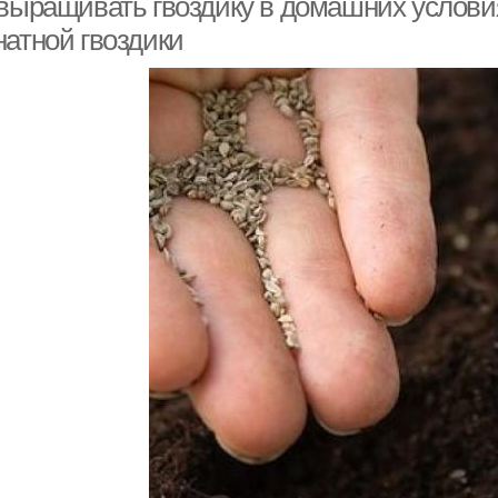
 выращивать гвоздику в домашних услов
натной гвоздики