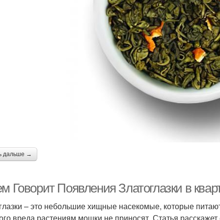
ь дальше →
ем Говорит Появления Златоглазки в квар
глазки – это небольшие хищные насекомые, которые питаю
ого вреда растениям мошки не приносят. Статья расскажет 