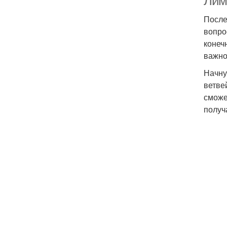
Лим
После
вопро
конеч
важно
Начну
ветве
сможе
получ