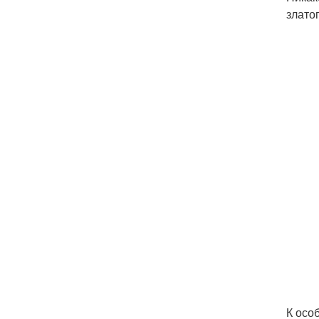
златог
К осо