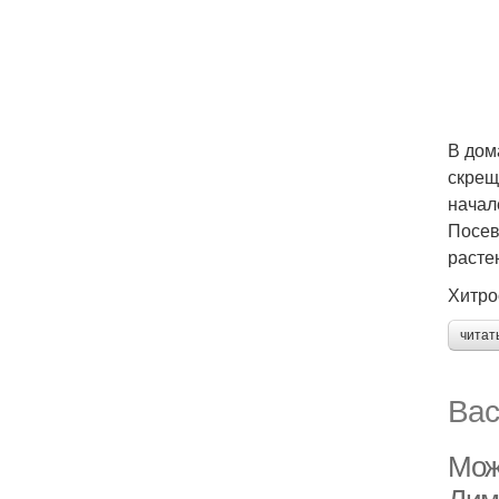
В дом
скрещ
начал
Посев
расте
Хитро
читат
Вас
Мож