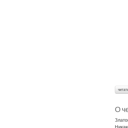
читат
О ч
Злато
Никак