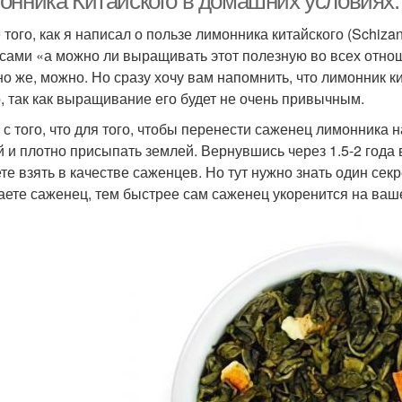
онника Китайского в домашних условиях.
 того, как я написал о пользе лимонника китайского (Schizan
сами «а можно ли выращивать этот полезную во всех отно
но же, можно. Но сразу хочу вам напомнить, что лимонник ки
, так как выращивание его будет не очень привычным.
 с того, что для того, чтобы перенести саженец лимонника н
й и плотно присыпать землей. Вернувшись через 1.5-2 года 
те взять в качестве саженцев. Но тут нужно знать один секр
аете саженец, тем быстрее сам саженец укоренится на ваш