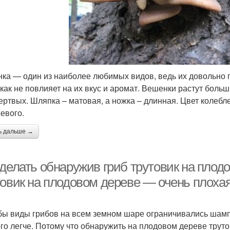
ка — один из наиболее любимых видов, ведь их довольно п
икак не повлияет на их вкус и аромат. Вешенки растут боль
ертвых. Шляпка – матовая, а ножка – длинная. Цвет колебле
евого.
ь дальше →
 делать обнаружив гриб трутовик на плод
товик на плодовом дереве — очень плоха
бы виды грибов на всем земном шаре ограничивались шам
го легче. Потому что обнаружить на плодовом дереве труто