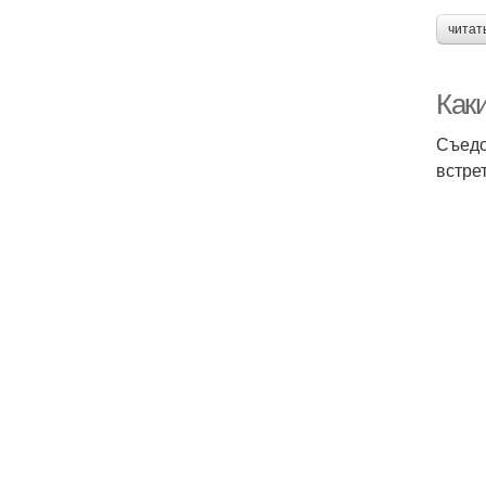
читат
Как
Съедо
встре