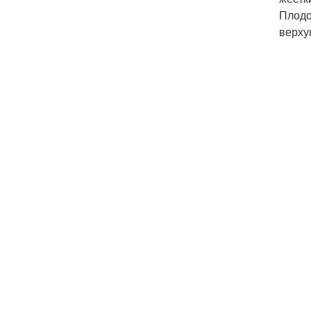
Плодо
верху