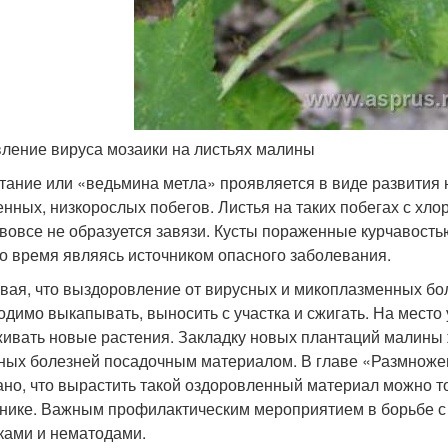
ление вируса мозаики на листьях малины
тание или «ведьмина метла» проявляется в виде развития 
енных, низкорослых побегов. Листья на таких побегах с хл
 вовсе не образуется завязи. Кусты пораженные курчавостью 
то время являясь источником опасного заболевания.
вая, что выздоровление от вирусных и микоплазменных бо
одимо выкапывать, выносить с участка и сжигать. На мест
ивать новые растения. Закладку новых плантаций малины
ных болезней посадочным материалом. В главе «Размноже
ано, что вырастить такой оздоровленный материал можно т
нике. Важным профилактическим мероприятием в борьбе с 
ками и нематодами.