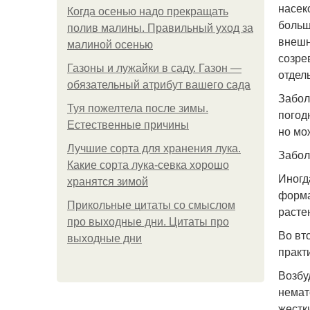
насек
Когда осенью надо прекращать
больш
полив малины. Правильный уход за
внешн
малиной осенью
созре
Газоны и лужайки в саду. Газон —
отдел
обязательный атрибут вашего сада
Забол
Туя пожелтела после зимы.
погод
Естественные причины
но мо
Лучшие сорта для хранения лука.
Забол
Какие сорта лука-севка хорошо
Иногд
хранятся зимой
форма
Прикольные цитаты со смыслом
расте
про выходные дни. Цитаты про
Во вт
выходные дни
практ
Возбу
немат
жестк