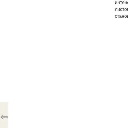
интен
листо
стано
⇦