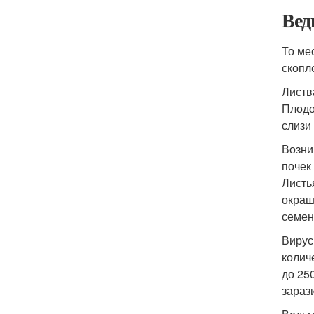
Вед
То ме
скопл
Листв
Плодо
слизи
Возни
почек
Листь
окраш
семен
Вирус
колич
до 25
зараз