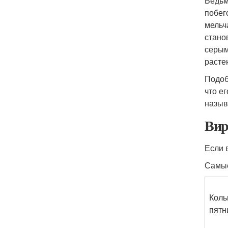
Ведьм
побег
мельч
стано
серым
расте
Подоб
что е
назыв
Вир
Если 
Самые
Коль
пятн