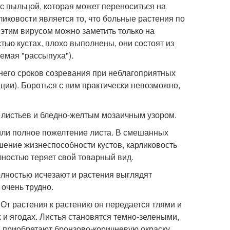
 с пыльцой, которая может переноситься на
иковости является то, что больные растения по
этим вирусом можно заметить только на
ью кустах, плохо выполнены, они состоят из
емая "рассыпуха").
него сроков созревания при неблагоприятных
ции). Бороться с ним практически невозможно,
листьев и бледно-желтым мозаичным узором.
или полное пожелтение листа. В смешанных
ение жизнеспособности кустов, карликовость
лностью теряет свой товарный вид.
олностью исчезают и растения выглядят
очень трудно.
От растения к растению он передается тлями и
 и ягодах. Листья становятся темно-зелеными,
и приобретают бронзово-коричневую окраску.