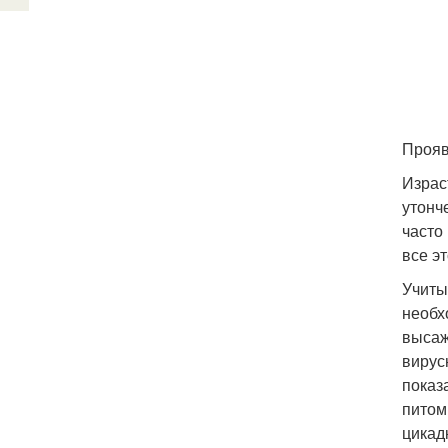
Прояв
Израс
утонч
часто
все э
Учиты
необх
высаж
вирус
показ
питом
цикад