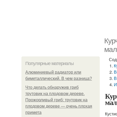
Кур
мал
Сод
Популярные материалы
К
В
Алюминиевый радиатор или
В
биметаллический. В чем разница?
И
Что делать обнаружив гриб
Кур
трутовик на плодовом дереве.
ма
Прожорливый гриб: трутовик на
плодовом дереве — очень плохая
примета
Кусти