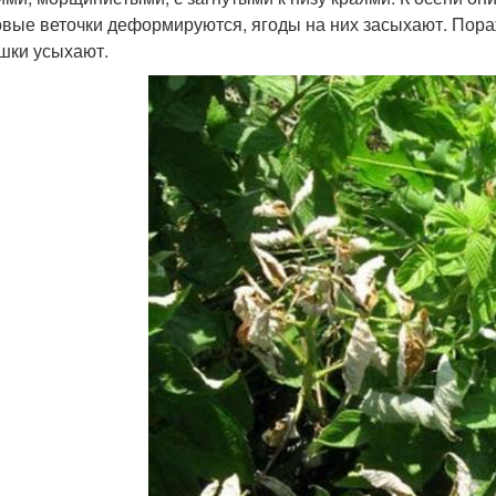
вые веточки деформируются, ягоды на них засыхают. Пораж
шки усыхают.