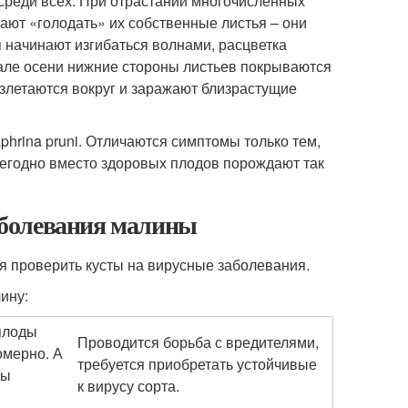
реди всех. При отрастании многочисленных
нают «голодать» их собственные листья – они
 начинают изгибаться волнами, расцветка
чале осени нижние стороны листьев покрываются
азлетаются вокруг и заражают близрастущие
hrina pruni. Отличаются симптомы только тем,
ежегодно вместо здоровых плодов порождают так
аболевания малины
ся проверить кусты на вирусные заболевания.
ину:
 плоды
Проводится борьба с вредителями,
омерно. А
требуется приобретать устойчивые
ды
к вирусу сорта.