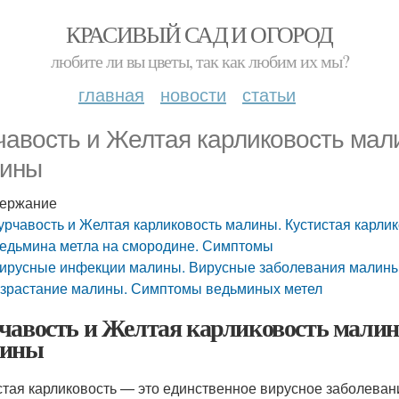
КРАСИВЫЙ САД И ОГОРОД
любите ли вы цветы, так как любим их мы?
главная
новости
статьи
чавость и Желтая карликовость мали
ины
ержание
урчавость и Желтая карликовость малины. Кустистая карли
едьмина метла на смородине. Симптомы
ирусные инфекции малины. Вирусные заболевания малин
зрастание малины. Симптомы ведьминых метел
чавость и Желтая карликовость малин
лины
стая карликовость — это единственное вирусное заболева