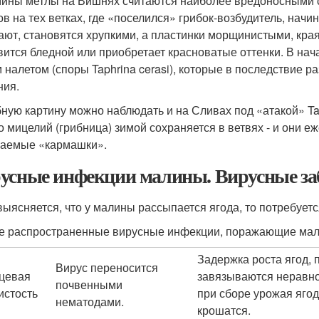
ины метлы на Вишнях считаются наиболее вредоносными с
ов на тех ветках, где «поселился» грибок-возбудитель, начи
ают, становятся хрупкими, а пластинки морщинистыми, края
вится бледной или приобретает красноватые оттенки. В на
 налетом (споры Taphrina cerasi), которые в последствие р
ния.
ную картину можно наблюдать и на Сливах под «атакой» Tap
го мицелий (грибница) зимой сохраняется в ветвях - и они 
аемые «кармашки».
усные инфекции малины. Вирусные з
выясняется, что у малины рассыпается ягода, то потребует
 распространенные вирусные инфекции, поражающие мал
Задержка роста ягод,
Вирус переносится
цевая
завязываются неравн
почвенными
истость
при сборе урожая яго
нематодами.
крошатся.