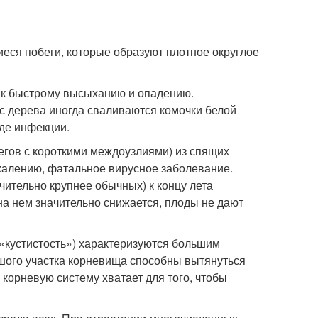
иеся побеги, которые образуют плотное округлое
ть к быстрому высыханию и опадению.
с дерева иногда сваливаются комочки белой
оде инфекции.
егов с короткими междоузлиями) из спящих
сожалению, фатальное вирусное заболевание.
чительно крупнее обычных) к концу лета
а нем значительно снижается, плоды не дают
«кустистость») характеризуются большим
ьшого участка корневища способны вытянуться
а корневую систему хватает для того, чтобы