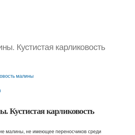
ны. Кустистая карликовость
ковость малины
ы
ы. Кустистая карликовость
ние малины, не имеющее переносчиков среди