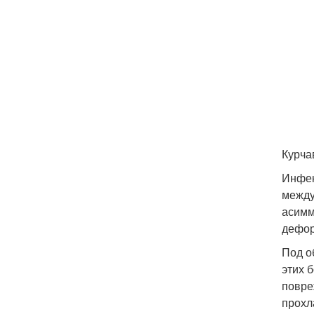
Курча
Инфек
между
асимм
дефор
Под о
этих 
повре
прохл