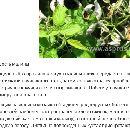
вость малины
ционный хлороз или желтуха малины также передается тлям
 жилками начинают желтеть, затем желтую окраску приобре
етрично скручиваются и сморщиваются. Побеги утончаются,
мируются и засыхают.
бщим названием мозаика объединен ряд вирусных болезне
болезней наиболее распространены хлороз жилок, желтая сет
ждающий, как томат, так и малину), латентный некроз. Бол
адную погоду. Листья на поврежденных кустах приобретаю