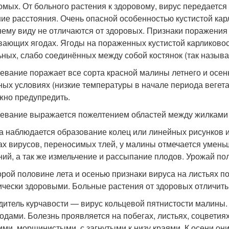
омых. От больного растения к здоровому, вирус передается
ие расстояния. Очень опасной особенностью кустистой карл
ему виду не отличаются от здоровых. Признаки поражения 
вающих ягодах. Ягоды на пораженных кустистой карликовост
ьных, слабо соединённых между собой костянок (так называ
евание поражает все сорта красной малины летнего и осен
ных условиях (низкие температуры в начале периода вегета
жно предупредить.
евание выражается пожелтением областей между жилками 
а наблюдается образование колец или линейных рисунков 
х вирусов, переносимых тлей, у малины отмечается уменьш
ний, а так же измельчение и рассыпание плодов. Урожай по
орой половине лета и осенью признаки вируса на листьях п
ически здоровыми. Больные растения от здоровых отличить 
дитель курчавости — вирус кольцевой пятнистости малины. 
одами. Болезнь проявляется на побегах, листьях, соцветиях
ими, морщинистыми, с загнутыми к низу краями. К осени он