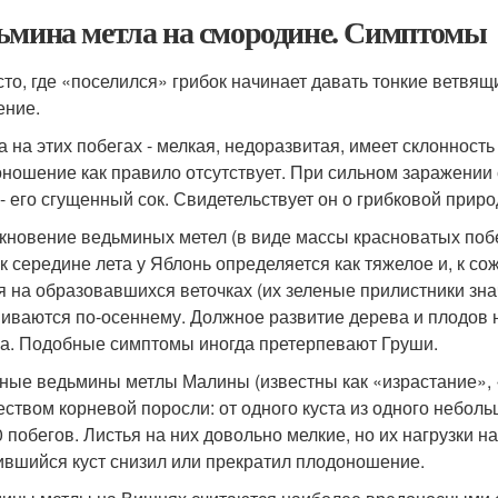
ьмина метла на смородине. Симптомы
сто, где «поселился» грибок начинает давать тонкие ветвящ
ение.
а на этих побегах - мелкая, недоразвитая, имеет склоннос
ношение как правило отсутствует. При сильном заражении 
 - его сгущенный сок. Свидетельствует он о грибковой прир
кновение ведьминых метел (в виде массы красноватых поб
 к середине лета у Яблонь определяется как тяжелое и, к 
я на образовавшихся веточках (их зеленые прилистники зна
иваются по-осеннему. Должное развитие дерева и плодов н
а. Подобные симптомы иногда претерпевают Груши.
ные ведьмины метлы Малины (известны как «израстание», 
еством корневой поросли: от одного куста из одного небол
0 побегов. Листья на них довольно мелкие, но их нагрузки н
ившийся куст снизил или прекратил плодоношение.