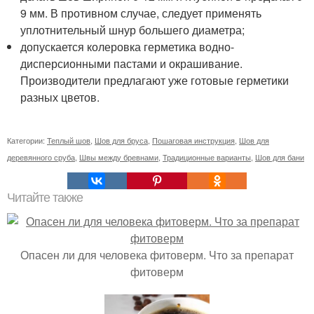
9 мм. В противном случае, следует применять
уплотнительный шнур большего диаметра;
допускается колеровка герметика водно-
дисперсионными пастами и окрашивание.
Производители предлагают уже готовые герметики
разных цветов.
Категории:
Теплый шов
,
Шов для бруса
,
Пошаговая инструкция
,
Шов для
деревянного сруба
,
Швы между бревнами
,
Традиционные варианты
,
Шов для бани
Читайте также
Опасен ли для человека фитоверм. Что за препарат
фитоверм